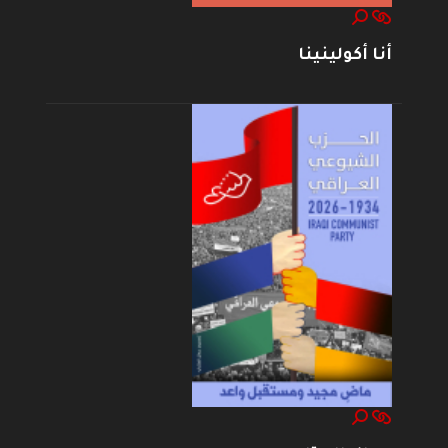
أنا أكولينينا