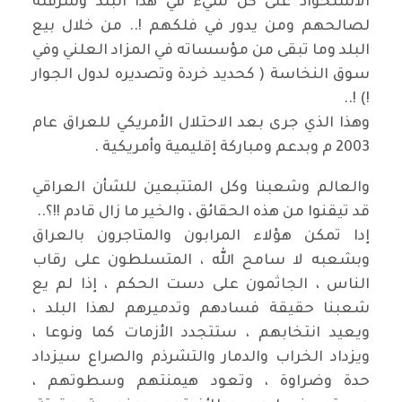
الاستحواذ على كل شيء في هذا البلد وسرقته
لصالحهم ومن يدور في فلكهم !.. من خلال بيع
البلد وما تبقى من مؤسساته في المزاد العلني وفي
سوق النخاسة ( كحديد خردة وتصديره لدول الجوار
!) !..
وهذا الذي جرى بعد الاحتلال الأمريكي للعراق عام
2003 م وبدعم ومباركة إقليمية وأمريكية .
والعالم وشعبنا وكل المتتبعين للشأن العراقي
قد تيقنوا من هذه الحقائق ، والخير ما زال قادم !!؟..
إدا تمكن هؤلاء المرابون والمتاجرون بالعراق
وبشعبه لا سامح الله ، المتسلطون على رقاب
الناس ، الجاثمون على دست الحكم ، إذا لم يع
شعبنا حقيقة فسادهم وتدميرهم لهذا البلد ،
ويعيد انتخابهم ، ستتجدد الأزمات كما ونوعا ،
ويزداد الخراب والدمار والتشرذم والصراع سيزداد
حدة وضراوة ، وتعود هيمنتهم وسطوتهم ،