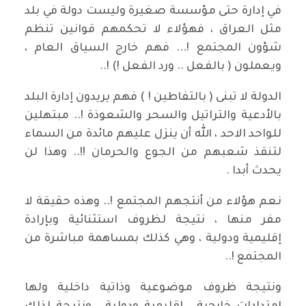
في إدارة حتى مؤسسة صغيرة وليست دولة في بلد
مثل العراق ، فهؤلاء لا تحكمهم قوانين تنظم
شؤون المجتمع !... فهم خارج السياق العام ،
ويعملون ( بالفعل .. ورد الفعل !) !..
الدولة لا تبنى ( بالتفاطين ! ) فهم يريدون إدارة البلد
بالأدعية والتراتيل والسحر والشعوذة !.. مبتهلين
للواحد الاحد ، الله أن ينزل عليهم مائدة من السماء
لتنقذ شعبهم من الجوع والحرمان !!.. وهذا لن
يحدث أبدا .
نعم هؤلاء من أنتجهم المجتمع !.. وهذه حقيقة لا
مفر منها ، نتيجة لظروف استثنائية وبإرادة
إقليمية ودولية ، وهي كذلك بمساهمة مباشرة من
المجتمع !..
ونتيجة ظروف موضوعية وذاتية داخلية ولها