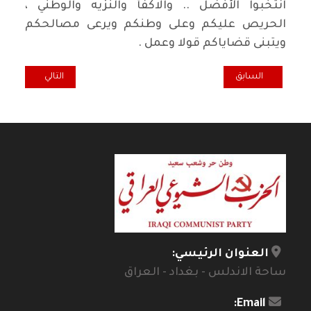
انتخبوا الأفضل .. والاكفأ والنزيه والوطني ،
الحريص عليكم وعلى وطنكم ويرعى مصالحكم
ويتبنى قضاياكم قولا وعمل .
المقال السابق: هندسة الاعلام واعلام الفوضى
المقال التالي: هل ي
السابق
التالي
العنوان الرئيسي:
ساحة الاندلس - بغداد - العراق
Email: