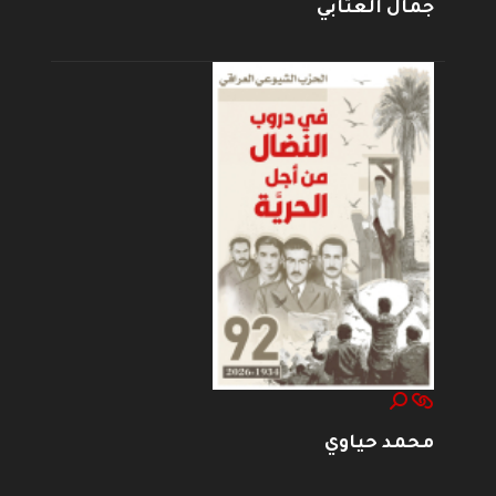
جمال العتابي
محمد حياوي