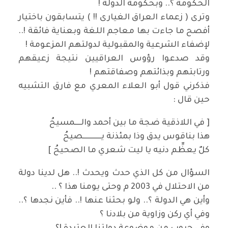
الحكومة ؟.. وبحكومة الدولة !
وترى ( زعماء العراق الغيارى !! ) يتسابقون باختيار
أفصح ما جاءت بها معاجم اللغة وبعناية فائقة !..
لإضفاء الشرعية والمقبولية لدولتهم المزعومة !
وقد صدعوا رؤوس العراقيين نتيجة زعيقهم
ورتابتهم وبذائتهم وصفاقتهم !
فذكرني قول أبو العلاء المعري مع فارق التشبيه
حين قال :
[ في اللاذقية ضجة ما بين أحمد والــــمسيحُ
هذا بناقوس يدق وذا بمئذنة يــــــــــــصيحُ
كلٌ يعظِّم دنيه يا ليت شعري ما الصحيحُ ]
السؤال من كل الذي حدث ويحدث !.. هل لدينا دولة
من الاحتلال في 2003 م وحتى يومنا هذا ؟ ..
وأين هي الدولة ؟.. ولو بحثنا عنها !.. فأين نجدها ؟..
وفي أي ركن وزاوية من بلادنا ؟