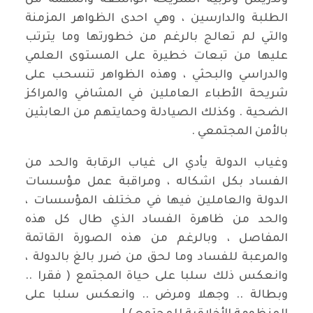
وتدريس وتربية الشريحة الواسعة والمهمة من
الطلبة والدارسين ، وهي احدى الظواهر المزمنة
والتي لم تعالج بالرغم من خطورتها وما يترتب
عليها من تبعات خطيرة على المستوى العلمي
والدراسي والبحثي ، وهذه الظواهر تنسحب على
شريحة الأطباء العاملين في المشافي والمراكز
الضحية . وكذلك الصيادلة وحمايتهم من العابثين
بالأمن المجتمعي .
وغياب الدولة يأدي الى غياب الرقابة والحد من
الفساد بكل اشكاله ، ومراقبة عمل مؤسسات
الدولة والعاملين فيها في مختلف المؤسسات ،
والحد من ظاهرة الفساد الذي طال كل هذه
المفاصل ، وبالرغم من هذه الصورة القاتمة
والمرعبة للفساد وما لحق من ضرر بالغ بالدولة ،
وانعكس ذلك سلبا على حياة المجتمع ( فقرا ..
وبطالة .. وجهلا ومرض .. وانعكس سلبا على