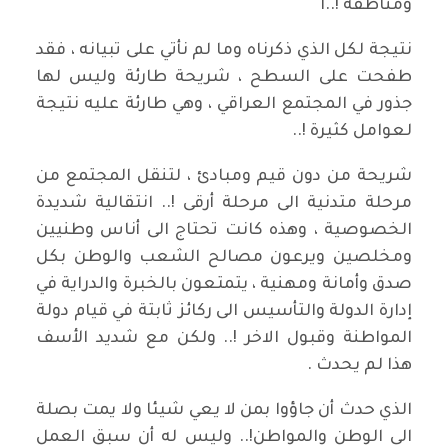
ومناطقه !..ا
نتيجة لكل الذي ذكرناه وما لم نأتي على تبيانه ، فقد
طفحت على السطح ، شريحة طارئة وليس لها
جذور في المجتمع العراقي ، وهي طارئة عليه نتيجة
لعوامل كثيرة !..
شريحة من دون قيم ومبادئ ، لتنقل المجتمع من
مرحلة متدنية الى مرحلة أرقى !.. انتقالية شديدة
الخصوصية ، وهذه كانت تحتاج الى أناس وطنيين
ومخلصين ويرعون مصالح الشعب والوطن بكل
صدق وأمانة ومهنية ، يتمتعون بالخبرة والدراية في
إدارة الدولة والتأسيس الى ركائز ثابتة في قيام دولة
المواطنة وقبول الاخر !.. ولكن مع شديد الأسف
هذا لم يحدث .
الذي حدث أن جاؤوا بمن لا يعي شيئا ولا يمت بصلة
الى الوطن والمواطن!.. وليس له أن سبق العمل