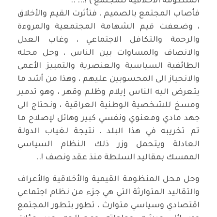
المنظومة الأخلاقية للمجتمع ) !... ..
فأصاب المجتمع بالصميم ، فتأثرت القيم والأخلاق
، وضعفت قيم الشهامة المجتمعية والمروءة
والرحمة والتكافل الاجتماعي ، وغاب العدل
والانصاف والمساوات بين الناس ، وحل محله
الطائفية السياسية والعنصرية والتمييز الأعمى
والانحياز الى المحسوبين عليهم ، وهذا من أشد ما
يتعرض اليه الناس إيلام وظلم وقهر ، وهو تدمير
ومسخ للشخصية الوطنية العراقية ، ونحتاج الى
جهد مادي ومعنوي ونفسي كبير وهائل لإصلاح ما
تم تخريبه في هذا البلد ، نتيجة لغياب الدولة
العادلة ويتحمل وزر ذلك النظام السياسي
الممسك بمقاليد السلطة منذ عقد ونصف !..
وحل محل المنظومة القيمية والأخلاقية والأعراف
والتقاليد المتوارثة التي هي جزء من نظام اجتماعي
اقتصادي وسياسي متوارث ، تطور بتطور المجتمع