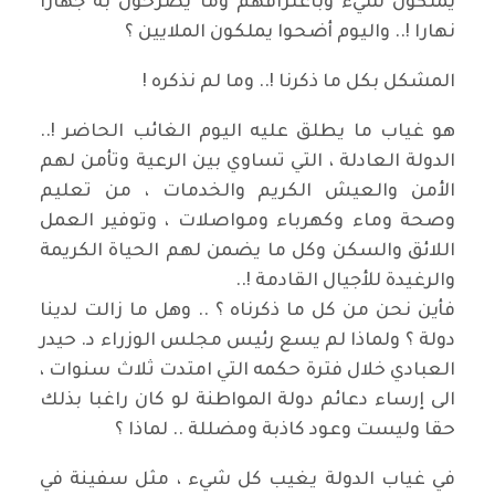
يملكون شيء وباعترافهم وما يصرحون به جهارا
نهارا !.. واليوم أضحوا يملكون الملايين ؟
المشكل بكل ما ذكرنا !.. وما لم نذكره !
هو غياب ما يطلق عليه اليوم الغائب الحاضر !..
الدولة العادلة ، التي تساوي بين الرعية وتأمن لهم
الأمن والعيش الكريم والخدمات ، من تعليم
وصحة وماء وكهرباء ومواصلات ، وتوفير العمل
اللائق والسكن وكل ما يضمن لهم الحياة الكريمة
والرغيدة للأجيال القادمة !..
فأين نحن من كل ما ذكرناه ؟ .. وهل ما زالت لدينا
دولة ؟ ولماذا لم يسع رئيس مجلس الوزراء د. حيدر
العبادي خلال فترة حكمه التي امتدت ثلاث سنوات ،
الى إرساء دعائم دولة المواطنة لو كان راغبا بذلك
حقا وليست وعود كاذبة ومضللة .. لماذا ؟
في غياب الدولة يغيب كل شيء ، مثل سفينة في