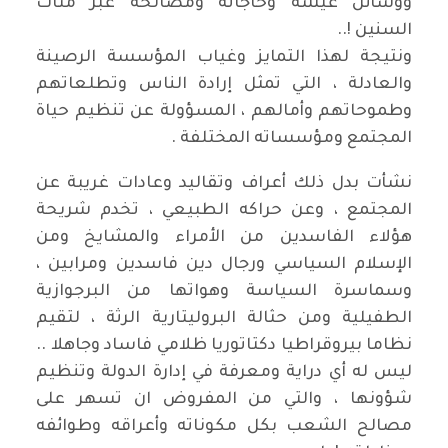
ووسائل عيشه وحاجاته ومصالحه عبر مئات
السنين !..
ونتيجة لهذا التمايز وغياب المؤسسة الرصينة
والعادلة ، التي تمثل إرادة الناس وتطلعاتهم
وطموحاتهم وأمالهم ، المسؤولة عن تنظيم حياة
المجتمع ومؤسساته المختلفة .
نشأت بدل ذلك أعراف وتقاليد وعادات غريبة عن
المجتمع ، وعن حراكه الطبيعي ، تخدم شريحة
هؤلاء الفاسدين من الأمراء والمشايخ ومن
الإسلام السياسي ورجال دين فاسدين ومرابين ،
وسماسرة السياسة وهواتها من البرجوازية
الطفيلية ومن حثالة البروليتارية الرثة ، لتقيم
نظاما بيروقراطيا دكتاتوريا ظلامي فاساد وجاهلا ..
ليس له أي دراية ومعرفة في إدارة الدولة وتنظيم
شؤونها ، والتي من المفروض ان تسهر على
مصالح الشعب بكل مكوناته وأعراقه وطوائفه