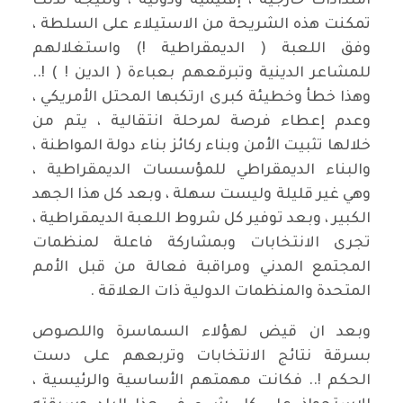
امتدادات خارجية ، إقليمية ودولية ، ونتيجة لذلك
تمكنت هذه الشريحة من الاستيلاء على السلطة ،
وفق اللعبة ( الديمقراطية !) واستغلالهم
للمشاعر الدينية وتبرقعهم بعباءة ( الدين ! ) !..
وهذا خطأ وخطيئة كبرى ارتكبها المحتل الأمريكي ،
وعدم إعطاء فرصة لمرحلة انتقالية ، يتم من
خلالها تثبيت الأمن وبناء ركائز بناء دولة المواطنة ،
والبناء الديمقراطي للمؤسسات الديمقراطية ،
وهي غير قليلة وليست سهلة ، وبعد كل هذا الجهد
الكبير ، وبعد توفير كل شروط اللعبة الديمقراطية ،
تجرى الانتخابات وبمشاركة فاعلة لمنظمات
المجتمع المدني ومراقبة فعالة من قبل الأمم
المتحدة والمنظمات الدولية ذات العلاقة .
وبعد ان قيض لهؤلاء السماسرة واللصوص
بسرقة نتائج الانتخابات وتربعهم على دست
الحكم !.. فكانت مهمتهم الأساسية والرئيسية ،