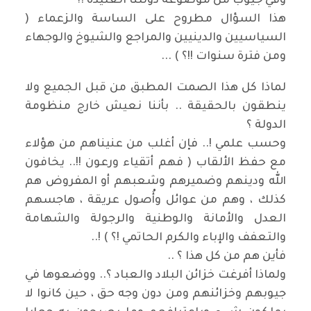
وفي جيوب من موضوعة دولتنا العتيدة !؟
هذا السؤال مطروح على الساسة والزعماء (
السياسيين والدينيين والمراجع والشيوخ والوجهاء
ومن فترة سنوات !!؟ ) ...
لماذا كل هذا الصمت المطبق من قبل الجميع ولا
ينطقون بالحقيقة .. بأننا نعيش خارج منظومة
الدولة ؟
وحسب علمي !.. فإن أغلب من عنيناهم من هؤلاء
مع حفظ الألقاب ( فهم أتقياء ورعون !!.. يخافون
الله ودينهم وضميرهم وشعبهم أو المفروض هم
كذلك ، وهم من عوائل وأُصول عريقة ، هاجسهم
العدل والأمانة والوطنية والرجولة والشهامة
والتعفف والإباء والكرم الحاتمي !؟ ) !..
فأين هم من كل هذا ؟ ..
ولماذا أفرغت خزائن البلاد والعباد ؟.. ووضعوها في
جيوبهم وخزائنهم ومن دون وجه حق ، حين كانوا لا