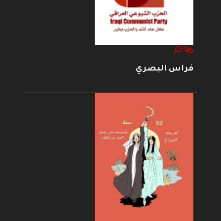
فراس البصري