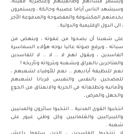
ويستمر فسادهم وطائفيتهم وعنصرية مقيتة،
وسيشهد الناس أياما عصيبة وحالكة ، ويستمرون
بخدمتهم المكشوفة والمفضوحة والمدفوعة الأجر
، الى الدول الإقليمية والدولية .
على شعبنا أن يصحوا من غفوته ، وينهض من
سباته ، ويرفع صوته عاليا بوجه هؤلاء السماسرة
الفاسدين ، ويقول لهم لا .. لا .. لا للفاسدين
والمتاجرين بالعراق وبشعبه وبثرواته وتأريخه !
نعم للنظيفة أياديهم .. نعم للأوفياء لشعبهم ،
للمضحين بالنفس والنفيس قربانا لشعبهم
ولأمانيه وتطلعاته في الحرية والانعتاق من الجوع
والجهل والمرض ,
انتخبوا القوى المدنية .. انتخبوا سائرون والمدنيين
والليبراليين والعَلمانيين وكل وطني غيور على
شعبه .
لا تنتخبوا الفاسدين ، الذين سلموا داعش