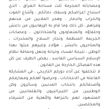
وعصاباته المجرمة ثلث مساحة العراق ، الذي
استباح اعراضكم وسفك دمائكم ، وأشاع الموت
والخراب والدمار ، وهجر الملايين من مدنهم
وقراهم ، كل ذلك وما قام به الإرهابيون من داعش
وحلفاؤه والمتعاونون والمتخاذلون ، وعصابات
الجريمة المنظمة وتجار السلاح والمخدرات ،
والمتاجرون بالبشر ، هؤلاء وغيرهم عبثوا بهذا
الوطن ، نتيجة لفساد وخيانة وجهل وحماقة نظام
الإسلام السياسي الفاسد ، بغض الطرف عن كل
هذه الفصائل الخارجة عن القانون .
لا تتخلفوا عن أداء دوركم التاريخي ، في المشاركة
الفاعلة في الانتخابات ، وحرضوا أهلكم ومعارفكم
وأصدقائكم بانتخاب المدنيين وسائرون وكل
الوطنيين من الليبرالييون والعَلمانيين من
المشهود لهم بالنزاهة والأهلية من الشرفاء
والمخلصين .