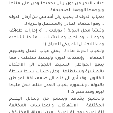
عباب البحر من دون ربان يحميها ومن على متنها
ويوجهها الوجهة الصحيحة !..
بغياب الدولة !.. يغيب ركن أساسي من أركان الدولة
.. وهو القضاء العادل والمستقل والنزيه !..
وتنشأ محل الدولة ( دويلات .. أو إمارات طوائف
وقوميات ومناطق وميليشيات ، مثلما نشاهده
ومنذ الاحتلال الأمريكي للعراق ) !..
ولغياب الدولة هذه !.. يعني غياب العدل وتحجيم
القضاء ، وإضعاف لدوره ولبسط سلطته ، مما
يدفع المواطن البسيط اللجوء الى الاحتماء
بالعشيرة وبسلطتها ، وعلى حساب بسط سلطة
القانون ، وقد أدى الى ذلك الى ضعف ثقة المواطن
بالدولة ، وشعوره بغياب العدل مثلما نحن عليها
ليوم ومنذ سنوات !
والجميع يشاهد ويسمع من وسائل الإعلام
المختلفة ، الانتهاكات والممارسات المخالفة
للقانون ولروح القانون في مدن العراق المختلفة ،