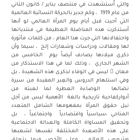
والتي اُستشهدت في منتصف يناير / كانون الثاني
من عام 1919 ، وكم جدير بالحركة النسائية العالمية
التي أحيت قبل أيام يوم المرأة العالمي لو أنها
أستذكرت هذه المناضلة العظيمة في منتدياتها
واحتفالاتها التي جرت هذا العام ، من كلمات مأثورة
لها ومقالات ودراسات وشعارات إلخ ، سيما وأن
ذكرى ميلادها يصادف أيضاً يوم الخامس من
الشهر الجاري ، وذلك لما في هذا الاستذكار من
معان ٍ ليس في الوفاء لذكرى هذه الشهيدة ، بل
وفي استلهام الدروس والعِبر المفيدة من سيرة
نضالها الوضاءة العطرة لما لعبته من
أدواركفاحية تاريخية بالغة الأهمية ليس من أجل
نيل حقوق المرأة بمفهومها الشامل المتعدد
المناحي ،سياسياً واقتصادياً واجتماعياً ، بل
وتحقيق المساواة الكاملة والعدالة الاجتماعية
على هذه الأصعدة المختلفة نفسها لشعبها
وشعوب العالم ، وعلى الأخص فيما يتعلق