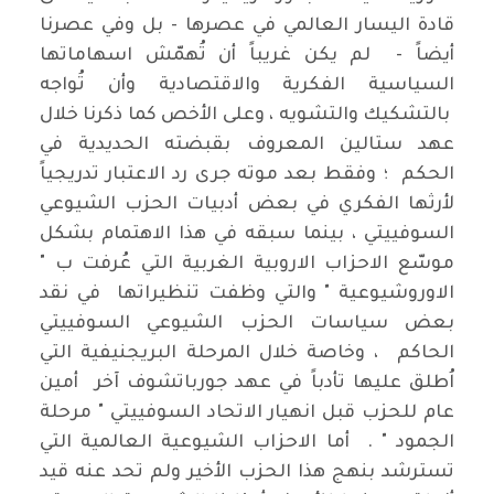
قادة اليسار العالمي في عصرها - بل وفي عصرنا
أيضاً - لم يكن غريباً أن تُهمّش اسهاماتها
السياسية الفكرية والاقتصادية وأن تُواجه
بالتشكيك والتشويه ، وعلى الأخص كما ذكرنا خلال
عهد ستالين المعروف بقبضته الحديدية في
الحكم ؛ وفقط بعد موته جرى رد الاعتبار تدريجياً
لأرثها الفكري في بعض أدبيات الحزب الشيوعي
السوفييتي ، بينما سبقه في هذا الاهتمام بشكل
موسّع الاحزاب الاروبية الغربية التي عُرفت ب "
الاوروشيوعية " والتي وظفت تنظيراتها في نقد
بعض سياسات الحزب الشيوعي السوفييتي
الحاكم ، وخاصة خلال المرحلة البريجنيفية التي
اُطلق عليها تأدباً في عهد جورباتشوف آخر أمين
عام للحزب قبل انهيار الاتحاد السوفييتي " مرحلة
الجمود " . أما الاحزاب الشيوعية العالمية التي
تسترشد بنهج هذا الحزب الأخير ولم تحد عنه قيد