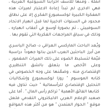
أنملة ، ومنها للأسف أحزابنا الشيوعية العربية ،
فهي الاخرى لم تبدأ إعادة الاعتبار لميراث هذه
المفكرة الكبيرة لوكسمبورغ الفكري إلا على نطاق
محدود في السنوات الاخيرة لما قبل انهيار الاتحاد
السوفييتي ، ثم بصورة أوسع في أعقاب انهياره ،
وذلك في سياق المراجعات الفكرية التي تقوم بها .
ويُعد الباحث الماركسي العراقي د٠ صالح الياسري
من أبرز الباحثين العرب الذين بذلوا جهوداً دراسية
قيٌمة لتسليط الضوء على ذلك الميراث المغمور ،
وعلى الأخص ما يتعلق بالشق التنظيري
الإقتصادي منه ، وضمّنها على وجه الخصوص في
كتابه الموسوم " روزا لوكسمبورغ وإشكاليات
التحليل الإقتصادي للرأسمالية " حيث تناول فيه
كتابها الفائق الأهمية " تراكم رأس المال " . أما على
صعيد الإعلام العربي الاليكتروني التقدمي فلعل
موقع " الحوار المتمدن " هو من أكثر هذه المواقع