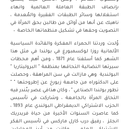
بإنصاف الطبقة العاملة العالمية وانهاء
استغلالها وسائر الطبقات الفقيرة والمُعدمة ،
ناهيك عن أنها من أوائل من طالبن بحق المرأة في
التصويت وحقها في تشكيل منظماتها الخاصة ٠
وُلدت وردتنا الحمراء المفكرة والقائدة السياسية
الألمانية روزا لوكسمبورغ في بولندا في مثل هذا
الشهر كما أسلفنا عام 1871 ، ومن أهم محطات
سيرتها النضالية التحاقها بمنظمة " البروليتاريا "
البولندية وهي مازالت في سن المراهقة ، وحصلت
على الدكتوراه من جامعة زيورخ عن إطروحتها " "
تطور بولندا الصناعي " ، وكان هذافي عصر يىُندر فيه
التحاق المرأة بالجامعة ، وشاركت في تأسيس
الحزب الاشتراكي الديمقراطي البولندي عام 1893 ،
كما عاصرت السنوات الأخيرة من حياة فريدريك
انجلز ، رفيق درب كارل ماركس في تأسيس الفكر