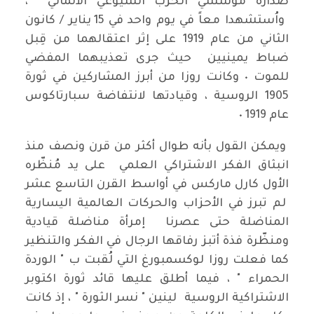
صدارة مؤسسي الحزب الشيوعي الألماني ،
واُستشهدا معاً في يوم واحد في 15 يناير / كانون
الثاني من عام 1919 على إثر اعتقالهما من قِبل
ضباط يمينيين حيث جرى تعذيبهما المفضي
للموت ٠ وكانت روزا من أبرز المشاركين في ثورة
1905 الروسية ، وقيادتها لانتفاضة سبارتاكوس
عام 1919 ٠
ويمكن القول بأنه طوال أكثر من قرن ونصف منذ
انبثاق الفكر الاشتراكي العلمي على يد مُنظّره
الأول كارل ماركس في أواسط القرن التاسع عشر
لم تبرز في الأحزاب والحركات العالمية اليسارية
المناضلة حتى عصرنا إمرأة مناضلة قيادية
ومنظّرة فذة أتبز رفاقها الرجال في الفكر والتنظير
كما فعلت روزا لوكسمبورغ التي لُقبت ب " الوردة
الحمراء " ، فيما أطلق عليها قائد ثورة اكتوبر
الاشتراكية الروسية لينين " نسر الثورة " ، إذ كانت