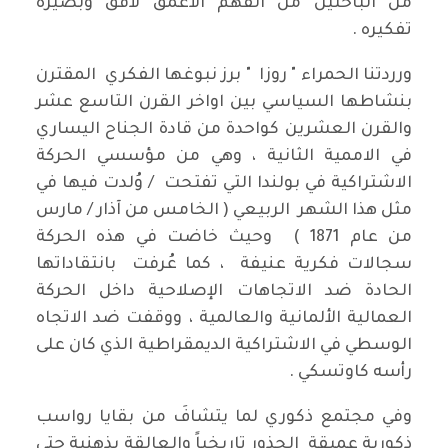
من الباحثين من الفهم الأعمق لأفق وبصيرة
تفكيره .
ورردتنا الحمراء " روزا " برز نبوغها الفكري المقترن
بنشاطها السياسي بين اواخر القرن التاسع عشر
والقرن العشرين كواحدة من قادة الجناح اليساري
في الاممية الثانية ، وهي من مؤسسي الحركة
الاشتراكية في بولندا التي تفتحت / وُلدت فيها في
مثل هذا الشهر الربيعي ( الخامس من آذار / مارس
من عام 1871 ) وحيث خاضت في هذه الحركة
سجالات فكرية عنيفة ، كما عُرفت بانتقاداتها
الحادة ضد الاتجاهات الإصلاحية داخل الحركة
العمالية الألمانية والعالمية ، ووقفت ضد الاتجاه
الوسطي في الاشتراكية الديمقراطية الذي كان على
رأسه كاوتسكي .
وفي مجتمع ذكوري لما يتشافَ من بقايا رواسب
ذكورية عميقة الجذور تاريخياً والعالقة بذهنية حتى