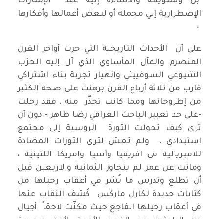
بل وتشويهه والاساءة إليه عند الإشارات
الإضطرارية إلي مجمله أو لبعض أعمالها وأفكارها
٠
على أن الأحداث التاريخية التي جرت أواخر القرن
المنصرم والمآل المأساوي الذي آل إليه الحزب
الشيوعي السوفييتي وانهيار تجربة بناء اشتراكي
قارب من ثلاثة أرباع القرن برهنت على صحة الكثير
من إطروحاتها ومما كانت تحذّر منه ، فقد رحلت
-على حد تعبير الباحث العراقي رضا طاهر - دون أن
ترى كيف تحولت الثورة الروسية إلى مجتمع
استبدادي ، ولم تعش لترى الثورات المضادة
للامبريالية في افريقيا وآسيا وامريكا اللتينية ،
وماتت عن عمر لم يتجاوز الثمانية والاربعين قبل
أن تطلع وتدرس ما نُشر في أعقاب رحيلها من
كتابات جديدة لكارل ماركس كُشف النقاب عنها
في أعقاب رحيلها الفاجع حيث مكنّت لاحقاً أجيال