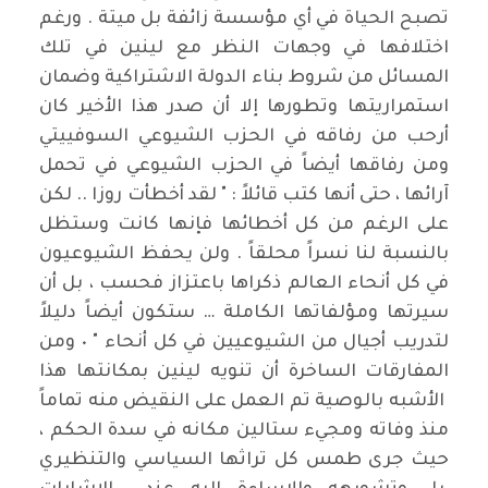
تصبح الحياة في أي مؤسسة زائفة بل ميتة . ورغم
اختلافها في وجهات النظر مع لينين في تلك
المسائل من شروط بناء الدولة الاشتراكية وضمان
استمراريتها وتطورها إلا أن صدر هذا الأخير كان
أرحب من رفاقه في الحزب الشيوعي السوفييتي
ومن رفاقها أيضاً في الحزب الشيوعي في تحمل
آرائها ، حتى أنها كتب قائلاً : " لقد أخطأت روزا .. لكن
على الرغم من كل أخطائها فإنها كانت وستظل
بالنسبة لنا نسراً محلقاً . ولن يحفظ الشيوعيون
في كل أنحاء العالم ذكراها باعتزاز فحسب ، بل أن
سيرتها ومؤلفاتها الكاملة … ستكون أيضاً دليلاً
لتدريب أجيال من الشيوعيين في كل أنحاء " ٠ ومن
المفارقات الساخرة أن تنويه لينين بمكانتها هذا
الأشبه بالوصية تم العمل على النقيض منه تماماً
منذ وفاته ومجيء ستالين مكانه في سدة الحكم ،
حيث جرى طمس كل تراثها السياسي والتنظيري