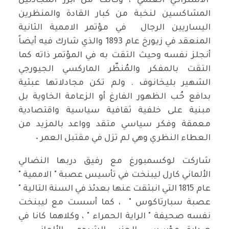
الاشتراكي العلمي ، وكانت من أبرز المجادلين
المشاكسين لنخبة من كبار القادة والمنظرين
اليساريين الرجال في مؤتمر الاممية الثانية
المنعقد في زيورخ عام 1893 والذي شارك فيه أيضاً
أنجلز نفسه وحيث التقت به في المؤتمر ذاته كما
التقت بالمفكر والمُنظّر الماركسي الجيورجي
الشهير بليخانوف . ولم تكن مجادلاتها عبثية
بدافع حُب الظهور الفارغ أو الزعامة الخاوية بل
مبنية على خلفية ثقافية سياسية واقتصادية
معمقة وفكر سياسي متقد وواعد بالمزيد من
العطاء النظري وهي لم تزل في مقتبل العمر ٠
شاركت لوكسمبورغ مع رفيق دربها النضالي
الألماني كارل ليبنخت في تأسيس عصبة " الاممية "
عام 1815 التي انبثقت عنها بعدئذ في السنة التالية "
عصبة سبارتاكوس " ، كما أسست مع ليبنخت
نفسه صحيفة " الراية الحمراء " ، وكلاهما كانا في