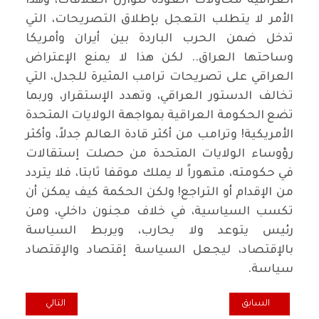
العراقية محاولات العودة لتوازن العلاقات، وهذا
الأمر لا يتطلب التعجل بإطلاق التصريحات، التي
تدخل ضمن الحرب الباردة بين أيران وأمريكا
وساحتها العراق.. لكن هذا لا يمنع الإعتراض
العراقي على تصريحات ترامب المثيرة للجدل، التي
تخالف الدستور العراقي، وتهدد الإستقرار، وربما
تضع الحكومة العراقية بمواجهة الولايات المتحدة
الأمريكية! وترامب من أكثر قادة العالم جدلاً، وأكثر
رؤوساء الولايات المتحدة من حصلت إستقالات
في حكومته، متهوراً لا يملك موقفا ثابتا، فلا يتردد
من الإقدام أو التراجع! ولكن الحكمة كيف يمكن أن
تكسب السياسية، في خلاف مجنون داخلي، ومن
رئيس يتوعد ولا يحارب، ويربط السياسة
بالإقتصاد، ليجعل السياسة إقتصاد والإقتصاد
سياسة.
المقال السابق: سوف ينتظر شعبنا طويلا إن لم يصح من غفوته!
المقال التالي: جاس
السابق
التالي