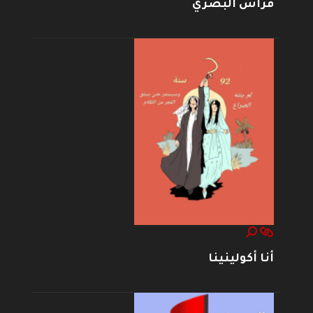
فراس البصري
أنا أكولينينا