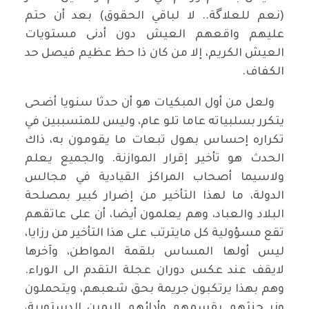
(نعم للعلاگة.. لا لباقي الحقوق) بعد أن حتم
عليهم واقعهم العيش دون أدنى مستويات
العيش الكريم، إلا من كان ذا حظ عظيم فيصل حد
الكفاف.
ولعل من أول المبكيات هو أن حدثا سنويا أضحى
يتكرر بسلبياته عاما تلو عام، وليس للمتسببين في
تكراره إحساس بهول تبعات ما يقومون به، ذاك
الحدث هو تأخير إقرار الموازنة. والجميع يعلم
ولاسيما أصحاب المراكز القيادية في مجالس
الدولة، ما لهذا التأخير من إضرار كبير بمصلحة
البلاد والعباد، وهم يعلمون أيضا، أن على عاتقهم
تقع مسؤولية كل مايترتب على هذا التأخير من رزايا،
ليس أولها المساس بلقمة المواطن، وآخرها
لايقف عند عكس دوران عجلة التقدم الى الوراء.
وهم بهذا يرتكبون جريمة بحق شعبهم، ويتحملون
وزر حنثهم بقسمهم وأدائهم اليمين الدستورية،