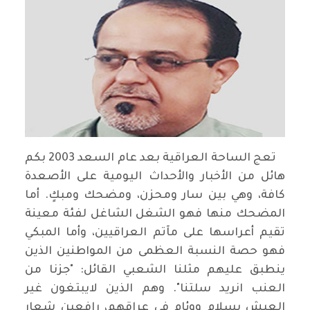
تعج الساحة العراقية بعد عام السعد 2003 بكم
هائل من الأخبار والأحداث اليومية على الأصعدة
كافة، وهي بين سار ومحزن، ومضحك ومبكٍ. أما
المضحك منها فهو الشغل الشاغل لفئة معينة
تقيم أعراسها على مآتم العراقيين، وأما المبكي
فهو حصة النسبة العظمى من المواطنين الذين
ينطبق عليهم مثلنا الشعبي القائل: "جزنا من
العنب انريد سلتنا". وهم الذين لايبتغون غير
العيش بسلام ووئام في عراقهم، رافعين شعار