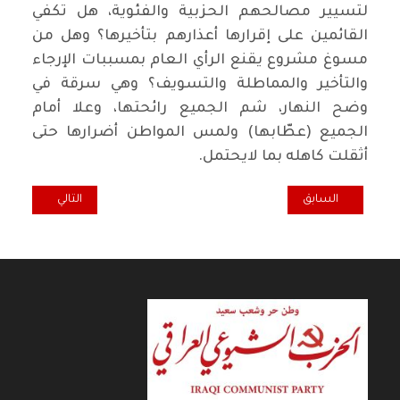
لتسيير مصالحهم الحزبية والفئوية، هل تكفي
القائمين على إقرارها أعذارهم بتأخيرها؟ وهل من
مسوغ مشروع يقنع الرأي العام بمسببات الإرجاء
والتأخير والمماطلة والتسويف؟ وهي سرقة في
وضح النهار، شم الجميع رائحتها، وعلا أمام
الجميع (عطّابها) ولمس المواطن أضرارها حتى
أثقلت كاهله بما لايحتمل.
المقال السابق: لماذا تخلف المسلمون (الحلقة الرابعة)
المقال التالي: ال
السابق
التالي