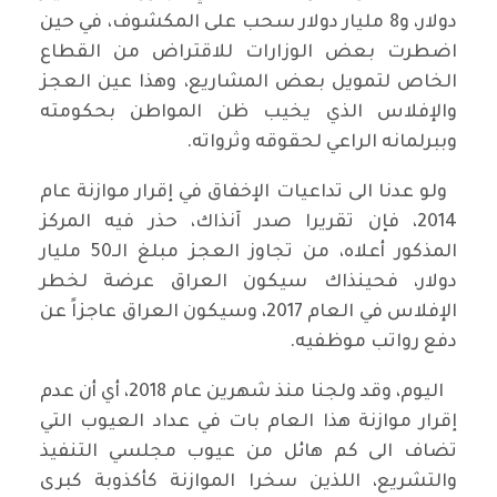
دولار، و8 مليار دولار سحب على المكشوف، في حين
اضطرت بعض الوزارات للاقتراض من القطاع
الخاص لتمويل بعض المشاريع، وهذا عين العجز
والإفلاس الذي يخيب ظن المواطن بحكومته
وببرلمانه الراعي لحقوقه وثرواته.
ولو عدنا الى تداعيات الإخفاق في إقرار موازنة عام
2014، فإن تقريرا صدر آنذاك، حذر فيه المركز
المذكور أعلاه، من تجاوز العجز مبلغ الـ50 مليار
دولار، فحينذاك سيكون العراق عرضة لخطر
الإفلاس في العام 2017، وسيكون العراق عاجزاً عن
دفع رواتب موظفيه.
اليوم، وقد ولجنا منذ شهرين عام 2018، أي أن عدم
إقرار موازنة هذا العام بات في عداد العيوب التي
تضاف الى كم هائل من عيوب مجلسي التنفيذ
والتشريع، اللذين سخرا الموازنة كأكذوبة كبرى