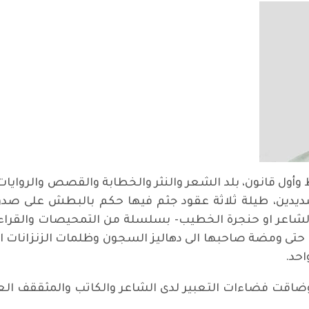
أول قانون، بلد الشعر والنثر والخطابة والقصص والروايات
يدين، طيلة ثلاثة عقود جثم فيها حكم بالبطش على صدور
الشاعر او حنجرة الخطيب- بسلسلة من التمحيصات والقراءات
تى ومضة صاحبها الى دهاليز السجون وظلمات الزنزانات الان
حد.
وضاقت فضاءات التعبير لدى الشاعر والكاتب والمثققف 