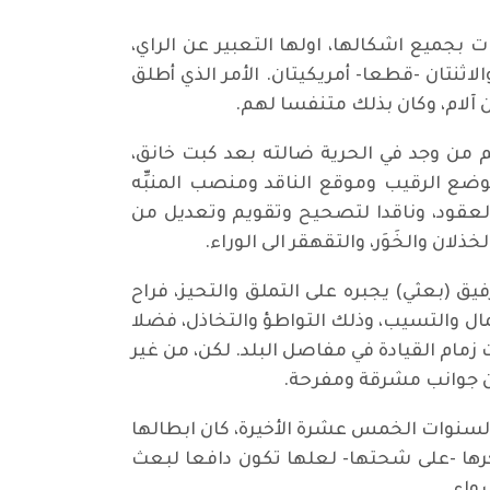
ريات بجميع اشكالها، اولها التعبير عن الراي،
لاثنتان -قطعا- أمريكيتان. الأمر الذي أطلق
آلام، وكان بذلك متنفسا لهم.
م من وجد في الحرية ضالته بعد كبت خانق،
ع الرقيب وموقع الناقد ومنصب المنبِّه
لعقود، وناقدا لتصحيح وتقويم وتعديل من
ن والخَوَر، والتقهقر الى الوراء.
 (بعثي) يجبره على التملق والتحيز، فراح
مال والتسيب، وذلك التواطؤ والتخاذل، فضلا
مام القيادة في مفاصل البلد. لكن، من غير
لسنوات الخمس عشرة الأخيرة، كان ابطالها
رها -على شحتها- لعلها تكون دافعا لبعث