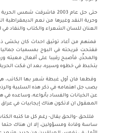
حتى حل عام 2003 فاشرقت شمس
وحرية النقد وغيرها من نعم الديمقراطية الت
العنان للسان الشعراء والكتاب والنقاد في 
فمنهم من أعاد توثيق احداث كان يخشى ذكره
ففتحت قريحته في البوح بمسميات جماليات
والمحذِّر، فأصبح رقيبا على أفعال معيته
يتخبط في خطوه وسيره، بعد ان فكت الحرية كبو
وقطعا فان أول غبطة شعر بها الكاتب، هي أ
يصب جل اهتمامه في ذكر هذه السلبية والرذيل
عن الخيانات والفساد بأنواعه، وساعده في ه
المعقول ان لاتكون هناك إيجابيات في عراق مابعد 2003 ومن غير المقبول والمنطقي ان يخلو بلد مثله من جوان
فللحق -والحق يقال- رغم كل ما كتبه الكتا
ساسة وقادة ومسؤولين، إلا ان هناك حتما 