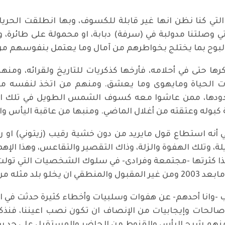
 الحرية التي كنا نظن انها غير قابلة للكسوف، وبها انطلقت الح
ي وصلتنا مدولبة في (سرفة) دبابة، او محمولة على طائرة، وا
البوح بما يختلج بخواطرهم من آمال وما يعتمل بنفوسهم من 
ا حتى في أحلامه، فأرخها كذكريات للتاريخ ولقرائه، ومنه
 الحياة ومايهوى وما يعشق. ومنهم من اتخذ لنفسه موض
 وردودها، ممن عاشوا معه كسوف الشمس الطويل في تلك ا
له وعتقته من أغلال الماضي. ومنبها من عاقبة اليأس والخذلا
نه استطاع قول مايريد من دون خشية رقيب (زيتوني) او رفيق
ة، وتلك الهفوة والزلة، وذاك التقصير والتقاعس، وهذا الإه
ذا كثرتها -مجتمعة وفرادى- في سلوك الشخصيات التي تولت ز
ب مشرقة ومفرحة.
ب -وانا أحدهم- عن هفوات وسلبيات وأخطاء كثيرة حدثت في ا
صالحات وإيجابيات من الإنصاف ان تكون نصب اعيننا، فنذك