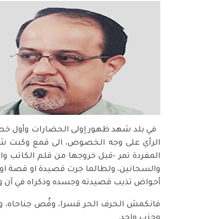
في بلد شهد ظهور إولى الحضارات وأول خط و
الرأي على وجه الخصوص، الى قمع وكبت شد
المفردة تمر -قبل خروجها من قلم الكاتب و
والسجانين، ولطالما جرت قصيدة او قصة او ح
أحواض تذيب قصيدته وجسده وذكراه في آن وا
فانكمش الحرف الحر قسرا، وقُص جناحاه، 
وحزب واحد.