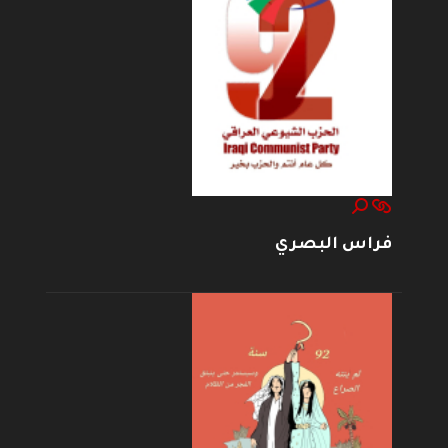
فراس البصري