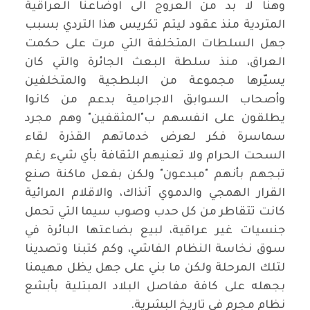
وهنا لا بد من العروج الى اوضاعنا العراقية
المتردية منذ عقود ليتم تكريس هذا التردي بسبب
جهل السلطات المتخلفة التي مرت على حكمت
العراق، منذ سلطة البعث الجائرة والتي كان
يسيّرها مجموعة من البلطجية والمتخلفين
وأصحاب السوابق الاجرامية بدعم من كانوا
يطلقون على انفسهم ب"المثقفين" وهم مجرد
سماسرة فكر لعرض خدماتهم القذرة لقاء
السحت الحرام ولا تعنيهم الثقافة بأي شيء رغم
تبجهم بأنهم "مبدعون" ولكن بفعل ماكنة صنع
القرار الهمجي والدموي آنذاك، والاقلام المرائية
كانت تتقاطر من كل حدب وصوب سيما التي تحمل
جنسيات غير عراقية، لبيع بضاعتها البائرة في
سوق نخاسة النظام الفاشي، وكم كتبنا وتصدينا
لتلك المرحلة ولكن ما بني على جهل يظل مهيمنا
بجهله على كافة مفاصل البلاد المبتلية بأبشع
نظام مجرم في تاريخ البشرية.