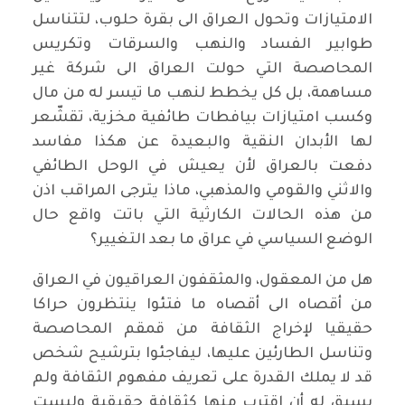
الامتيازات وتحول العراق الى بقرة حلوب، لتتناسل
طوابير الفساد والنهب والسرقات وتكريس
المحاصصة التي حولت العراق الى شركة غير
مساهمة، بل كل يخطط لنهب ما تيسر له من مال
وكسب امتيازات بيافطات طائفية مخزية، تقشّعر
لها الأبدان النقية والبعيدة عن هكذا مفاسد
دفعت بالعراق لأن يعيش في الوحل الطائفي
والاثني والقومي والمذهبي، ماذا يترجى المراقب اذن
من هذه الحالات الكارثية التي باتت واقع حال
الوضع السياسي في عراق ما بعد التغيير؟
هل من المعقول، والمثقفون العراقيون في العراق
من أقصاه الى أقصاه ما فتئوا ينتظرون حراكا
حقيقيا لإخراج الثقافة من قمقم المحاصصة
وتناسل الطارئين عليها، ليفاجئوا بترشيح شخص
قد لا يملك القدرة على تعريف مفهوم الثقافة ولم
يسبق له أن اقترب منها كثقافة حقيقية وليست