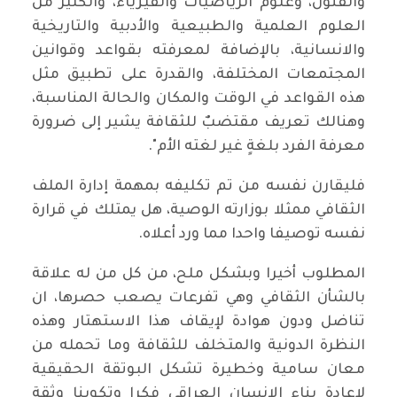
والفنون، وعلوم الرياضيات والفيزياء، والكثير من
العلوم العلمية والطبيعية والأدبية والتاريخية
والانسانية، بالإضافة لمعرفته بقواعد وقوانين
المجتمعات المختلفة، والقدرة على تطبيق مثل
هذه القواعد في الوقت والمكان والحالة المناسبة،
وهنالك تعريف مقتضبٌ للثقافة يشير إلى ضرورة
معرفة الفرد بلغةٍ غير لغته الأم".
فليقارن نفسه من تم تكليفه بمهمة إدارة الملف
الثقافي ممثلا بوزارته الوصية، هل يمتلك في قرارة
نفسه توصيفا واحدا مما ورد أعلاه.
المطلوب أخيرا وبشكل ملح، من كل من له علاقة
بالشأن الثقافي وهي تفرعات يصعب حصرها، ان
تناضل ودون هوادة لإيقاف هذا الاستهتار وهذه
النظرة الدونية والمتخلف للثقافة وما تحمله من
معان سامية وخطيرة تشكل البوتقة الحقيقية
لإعادة بناء الانسان العراقي فكرا وتكوينا وثقة