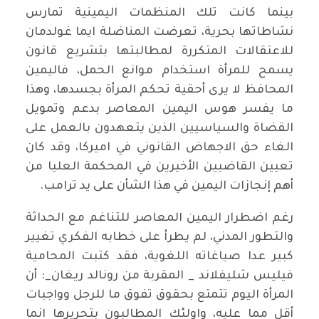
بينما كانت تلك المنظمات اليمينية تمارس
نشاطاتها بحرية، تعرضت المناضلة ايما غولدمان
للاعتقالات المتكررة لمطالبتها بتشريع قانون
يسمح للمرأة استخدام موانع الحمل، فاليمين
المحافظ لا يرى أحقية تحكم المرأة بجسدها، وهذا
ما يفسر هوس اليمين المعاصر بدعم وتمويل
القضاة والسياسيين الذين يتعهدون بالعمل على
الغاء حق الاجهاض القانوني في اميركا، وقد كان
تعيين القاضيين الأخيرين في المحكمة العليا من
أهم إنجازات اليمين في هذا الشأن على يد ترامب.
رغم اضطرار اليمين المعاصر للتناغم مع الحداثة
والتطور المدني، لم يطرأ على خطابه الفكري تغيير
كبير عدا صياغاته اللغوية، فقد كتبت المحامية
فيليس شليفلاند _ المقربة من رونالد ريغان_: أن
المرأة اليوم تتمتع بحقوق تفوق ما للرجل وواجبات
أقل مما عليه، واولئك المطالبون بتحريرها انما