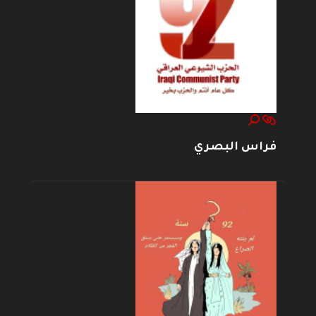
فراس البصري