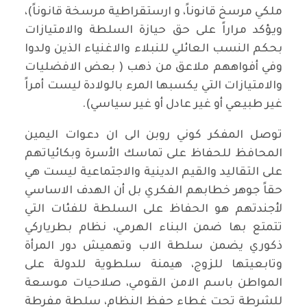
ملكي مرسخ قانوناً، و ارستقراطية مرسخة قانوناً)،
ويؤكد مراراً على حق حيازة السلطة والامتيازات
بحكم النسب العائلي للنبلاء والاغنياء الذين ولدوا
وفي أفواههم ملاعق من ذهب ( بعض الافضليات
والامتيازات التي يكسبها المرء بالولادة ليست أمراً
غير طبيعي أو غير عادل أو غير سياسي).
توصل المفكر كوني روبن الى ان دعوات اليمين
المحافظ للحفاظ على تماسك الأسرة وبكائياتهم
على التقاليد والقيم الدينية والاجتماعية ليست هي
حقاً جوهر خطابهم الفكري بل أن الهدف الاساسي
لأجندتهم هو الحفاظ على السلطة للفئات التي
تتمتع بها ضمن البناء الهرمي، نظام بطرياركي
ذكوري يضمن سلطة الاب وتهميش دور المرأة
وتابعيتها للزوج، هيمنة سلطوية للدولة على
المواطن باسم الامن القومي، صلاحيات موسعة
للشرطة تحت غطاء حفظ النظام، سلطة مفرطة