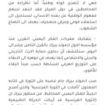
فهي لا تتعدى كونه وطنياً، أما نظراءه من
المحافظين في دول المركز فقد ابتعد لديهم
مفهوم الوطنية عن بعده الانساني، ليستحيل الى
استعلاء قومي وعرقي متعجرف، يهدف الى اخضاع
الشعوب.
- بتفكيك مفردات الفكر اليميني الغربي منذ
مؤسسه الاول ادموند بيرك بالقرن الثامن عشر الى
اليوم، سنكتشف أن دعاوى حماية الارث التاريخي
والديني والاجتماعي إنما يهدف في جوهره الى الابقاء
على التوزيع الهرمي للسلطة حسب مبدأ البقاء
للأقوى.
صب ادموند بيرك جام غضبه على الثورة في كتابه
المعنون "تأملات في الثورة الفرنسية" والذي أصبح
انجيلاً للفكر اليميني المحافظ. من منظور بيرك ان
(الثورة الفرنسية قد أربكت الحركة الطبيعية