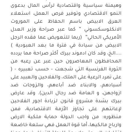
وهيمنة سياسية واقتصادية لرأس المال بدعوى
النمو الاقتصادي وتوفير فرص العمل، استعلاء
العرق الابيض باسم الحفاظ على الموروث
الانكلوسكسوني ” كما عبر صراحة وزير العدل
الأمريكي الحالي” (ربما للتعويض عما فقده الرجل
الابيض من سيادة في فترة ما بعد العبودية )
....الخ، وقد كان ادموند بيرك أكثر صراحة مما يردده
المحافظون المعاصرون حين عبر عن رعبه من
الثورة الفرنسية التي شجعت - حسب تعبيره - (
على تمرد الرعية على الملك، والفلاحين والعبيد على
أسيادهم، والابناء ضد آباءهم، والزوجات ضد
ازواجهن، و العامة ضد رجال الدين). وقد عارض
بيرك بشدة مشروع قانون لزيادة اجور الفلاحين
لإعانتهم على تجاوز الأزمة الاقتصادية، فمن
منظوره: من واجب الدولة حماية ملكية الارض
وارباح مالكيها، أما قوة العمل فهي سلعة خاضعة