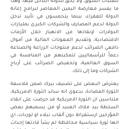
لتقلبات السوق، ولا يحق للدولة التدخل فيها، وهذا
ما يفسر معارضة اليمين المعاصر لبرامج إعانة
الدولة للفقراء، بينما يتحمسون في تأييد تدخل
الدولة لدعم المصارف والشركات الكبرى بمليارات
الدولارات لإنقاذها من الانهيار خلال الأزمات
الاقتصادية، وتقديم المعونات المالية من أموال
دافعي الضرائب لدعم منتوجات الزراعة والصناعة
دعماً للرأسماليين لتمكينهم من المنافسة في
السوق العالمية، وتخفيض الضرائب على أرباح
الشركات وما إلى ذلك.
يعترض البعض على تصنيف بيرك ضمن فلاسفة
الثورة المضادة، بدعوى انه ساند الثورة الامريكية،
متناسين ان الثورة الامريكية قد حرصت على ابقاء
السلطة بيد ملاك العبيد أو من يسميهم بعض
المؤرخين ارستقراط دون ألقاب نبلاء او لوردات، اي
انها ثورة سياسية محافظة لم يشأ قادتها إحداث