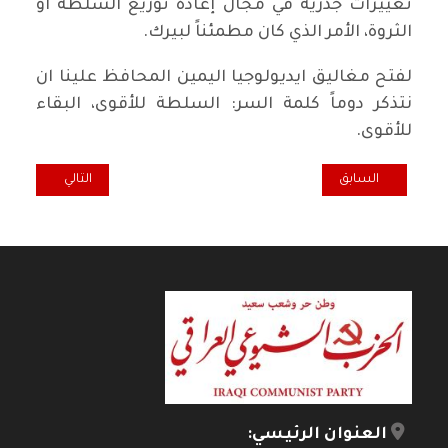
تغييرات جذرية في مجال إعادة توزيع السلطة او
الثروة، الأمر الذي كان مطمئناً لبيرك.
لفتح مغاليق ايديولوجيا اليمين المحافظ علينا ان
نتذكر دوماً كلمة السر: السلطة للأقوى، البقاء
للأقوى.
المقال السابق: حكاية طب هولندية ..!
المقال التالي: أخط
السابق
التالي
العنوان الرئيسي: