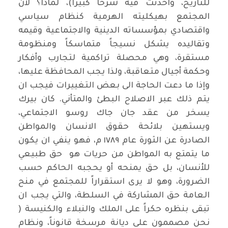
للتاريخ، واحدثت فيه شرخاً كبيرا)، لماذا؟ لأن
المجتمع بهيكليته الهرمية كنظام سياسي
واقتصادي بمؤسساته الدينية والاجتماعية وقيمه
وتقاليده يشكل نسيجاً متماسكاً ومنظومة
مستقرة، وهي محصلة تراكمية لتجارب وأفكار
وحكمة أجيال متعاقبة، ولذا يجب المحافظة عليها،
وإذا ما دعت الحاجة الى بعض التغييرات فيجب ان
يتم ذلك عبر الاصلاح البطئ والمتأني. كان بيرك
يسخر من عقد جان جاك روسو الاجتماعي،
ويستهين بلائحة حقوق الانسان والمواطن
الصادرة عن الثورة عام ١٧٨٩ م، فهو ينفي ان يكون
ما يتمتع به المواطن من حريات هو حق طبيعي
للأنسان، بل حق يمنحه أو يحجبه الحاكم حسب
الضرورة، وهو لا يرى استقراراً للمجتمع في منح
العامة حق المشاركة في السلطة، والتي يجب ان
تبقى بنظره حكراً على الملك والنبلاء والكنيسة (
نحن مصممون على ديانة مرسخة قانوناً، ونظام