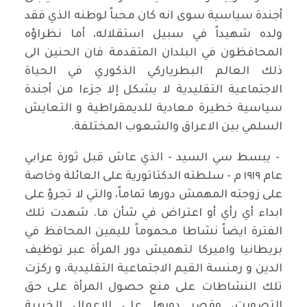
أجندة سياسية سوى انه كان محباً لوطنه الذي فقد
ولده شهيداً في سبيل استقلاله، أما نظراؤه
المحافظون في البلدان المتقدمة فان الحنين الى
ذلك العالم البطرياركي الذكوري في الحياة
الاجتماعية التقليدية لا يشكل إلا جزءا من أجندة
سياسية خطيرة معادية للديمقراطية و التعايش
السلمي بين الاعراق والشعوب المختلفة.
- يبسط سي السيد - الذي عاش قبل ثورة عرابي
عام ١٩١٩ م - سلطته الدكتاتورية على العائلة وخاصة
على زوجته المهمش دورها تماماً، والتي لا تجرؤ على
ابداء أي رأي أو اعتراض في شأن ما. شهدت تلك
الفترة ايضاً نشاطا محموماً لليمين المحافظ في
بريطانيا واميركا لتهميش دور المرأة عبر توظيف
الدين و رمنسة القيم الاجتماعية التقليدية، و ركزت
تلك النشاطات على منع حصول المرأة على حق
التصويت، وقصر دورها على الاعمال الخيرية