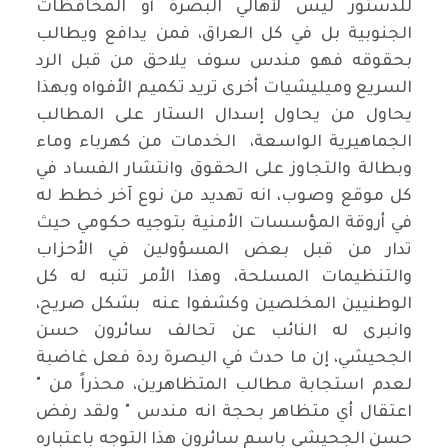
للدستور ليس لأهالي البصرة أو المحافظات
الجنوبية بل في كل العراق، فمن يدافع ويطالب
بحقوقه فهو مندس سوف يلاحق من قبل الرد
السريع وميليشيات أخرى تريد تكميم الأفواه وبهذا
يحاول من يحاول إسدال الستار على المطالب
الجماهيرية الواسعة، الخدمات من كهرباء وماء
وبطالة والتجاوز على الحقوق وانتشار الفساد في
كل موقع وصوب، انه تهديد من نوع آخر خطط له
في أروقة المؤسسات الأمنية بتوجيه حكومي حيث
تدار من قبل بعض المسؤولين في الأحزاب
والتنظيمات المسلحة، وهذا الأمر تنبه له كل
الوطنيين المخلصين وكشفوا عنه بشكل صريح،
وانبرى له النائب عن تحالف سائرون حسن
الجحيشي، إن ما حدث في البصرة ردة فعل غاضبة
لعدم استجابة مطالب المتظاهرين، محذراً من "
اعتقال أي متظاهر بحجة انه مندس " ولقد رفض
حسن الجحيشي باسم سائرون هذا التوجه باعتباره