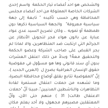
والشخص هو احد أعضاء تيار الحكمة واسم إحدى
الشركات الخاصة المملوكة من احد أعضاء مجلس
المحافظة وهي حسب تأكيده " تابعة إلى جهة
سياسية معروفة" والجهة السياسية ذكرها دون
طمطمة أو تمويه .، وكان تصريح السيد عدي عواد
عبارة عن بالون هواء فجر لتحويل الأنظار عن
الجرائم التي ارتكبت ضد المتظاهرين، والا لماذا لم
يجر القبض على صاحب الشركة وعضو الحكمة
والتحقيق معهُ؟ وبدلاً من ذلك اعتقل العشرات
بدون أي سند قانوني وها هو مسؤول في مفوضية
حقوق الإنسان العراقية يصرح ل (العربي الجديد )،
إنّ "المفوضية تتابع بقلق أوضاع محافظة البصرة،
وما تشهده من حملات اعتقال مستمرة لقادة
التظاهرات والناشطين المدنيين"، مبينا أنّ "حملات
الاعتقال طالت( 31 ) منهم حتى الآن، وأنّ
المعتقلين مصيرهم مجهول، ولا أحد يعلم مكان