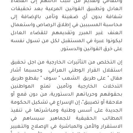
وانتقامي وتقديم من تثبت أدانتهم إلى القضاء
العادل وتطبيق القوانين المرعية بعد تحقيقات
شفافة بدون أي ضغينة وتآمر، بالإضافة إلى
محاسبة المسببين في إطلاق الرصاص واستعمال
العنف غير المبرر وتقديمهم للقضاء العادل
ليكونوا عبرة في المستقبل لكل من تسول نفسه
على خرق القوانين والدستور.
إن التخلص من التأثيرات الخارجية من اجل تحقيق
استقلال القرار الوطني العراقي وحسبما أشار
مقال " على طريق الشعب " سوف " يقطع طريق
التدخلات الخارجية وتأمين تمتع المواطنين
بحقوقهم وحرياتهم الدستورية، من دون قمع أو
ملاحقة أو تضييق"، إن الإسراع في تشكيل الحكومة
الجديدة على أسس وطنية ومباشرتها في تنفيذ
المطالب الحقيقية للجماهير سيساهم في
الاستقرار والأمن والمباشرة في الإصلاح والتغيير