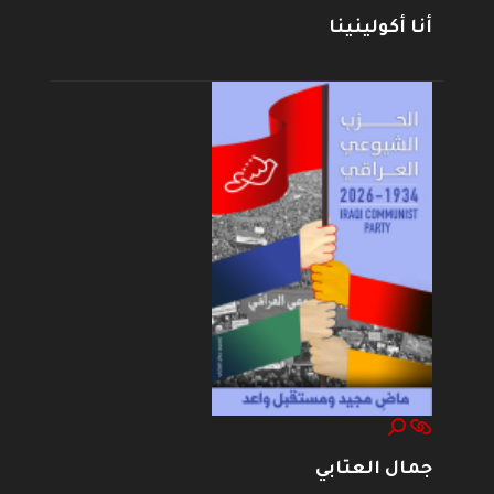
أنا أكولينينا
جمال العتابي