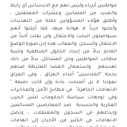
مواطنين أبرياء وليس لهم مع الاندساس أي رابط
والعديد من المصابين وعشرات المعتقلين ،
وأطلق هؤلاء المسؤولين جملة من التهديدات
وأعلنوا حرباً لا هوادة فيها، كما أعلنوا أنهم
سيواصلون البحث والاعتقال ولن يفلت أحداً من
الاعتقال والسجن والعقاب، هذه إذن صورة الوضع
القادم بدلاً من إيجاد الحلول المنطقية وتلبية
مطالب المواطنين وحل المشاكل، بدلاً من ذلك
تهديدهم واستعمال العصا الغليظة ضدهم
بحجة "المندسين" أعداء العراق ، وفي العراق
تعودنا لا بل أصبحت عادة وإن كانت ذميمة "
الاتهامات الجاهزة" في مطابخ الأمن والمخابرات
وفي توجهات سياسة الحكومات لشن الحرب
الفكرية والجسدية ضد المعارضين المسالمين
وإيداعهم في السجون والمعتقلات ، وتصل
الاتهامات في الكثير من الأحيان إلى اتهامات