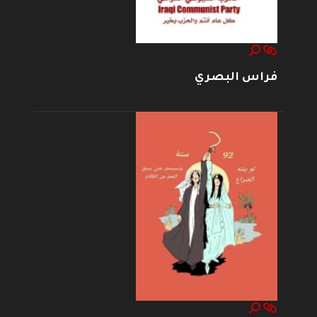
فراس البصري