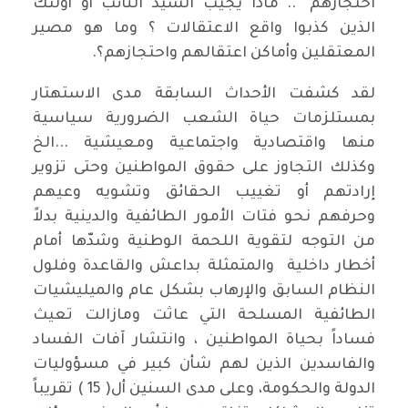
احتجازهم ".. ماذا يجيب السيد النائب أو أولئك
الذين كذبوا واقع الاعتقالات ؟ وما هو مصير
المعتقلين وأماكن اعتقالهم واحتجازهم؟.
لقد كشفت الأحداث السابقة مدى الاستهتار
بمستلزمات حياة الشعب الضرورية سياسية
منها واقتصادية واجتماعية ومعيشية ...الخ
وكذلك التجاوز على حقوق المواطنين وحتى تزوير
إرادتهم أو تغييب الحقائق وتشويه وعيهم
وحرفهم نحو فتات الأمور الطائفية والدينية بدلاً
من التوجه لتقوية اللحمة الوطنية وشدّها أمام
أخطار داخلية والمتمثلة بداعش والقاعدة وفلول
النظام السابق والإرهاب بشكل عام والميليشيات
الطائفية المسلحة التي عاثت ومازالت تعيث
فساداً بحياة المواطنين ، وانتشار آفات الفساد
والفاسدين الذين لهم شأن كبير في مسؤوليات
الدولة والحكومة، وعلى مدى السنين أل( 15 ) تقريباً