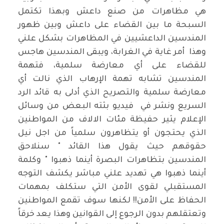
هي مظاهرات من صنع داعش وبهذا تكتمل
السبحة ما بين القضاء على داعش وبين ظهور
المندسين الداعشيين في المظاهرات بشكل علني
وهذا أمر غاية في الغرابة، ويبقى المندسين هاجس
للقضاء على أي معارضة سلمية، فتهمة
المندسين تشابه تهمة الإرهاب الذي نالت أي
معارضة سلمية والتصريح الذي أدلى به قائد الرد
السريع ونشر في فيديو بثته البعض من وسائل
الإعلام يثير حفيظة مئات الالاف من المواطنين
الذي يحتجون أو يتظاهرون سلمياً من اجل نيل
حقوقهم حيث يقول هذا القائد " سنلاحق
المندسين بتظاهرات البصرة أينما ذهبوا " وكلمة
أينما ذهبوا هي تهديد علني مباشر يكشف التوجه
المستقبلي لقوى الأمن التي ستكلف بمهمات
الحفاظ على الأمن!! لكنها سوف تقمع المواطنين
وتعتقلهم بدون الرجوع إلى القوانين وهذا يعد خرقاً