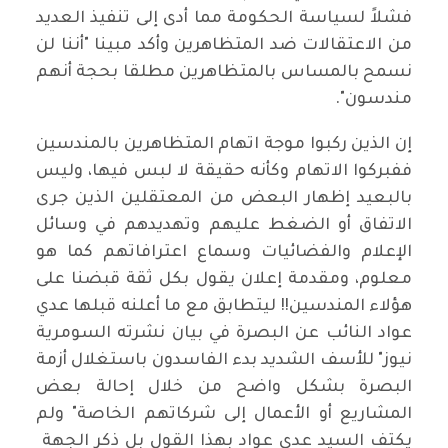
فشلاً لسياسة الحكومة مما أدى إلى تنفيذ العديد
من الاعتقالات ضد المتظاهرين وأكد مبينا "أننا لن
نسمح بالمساس بالمتظاهرين مطلقا بحجة أنهم
مندسون".
إن الذين ركبوا موجة اتهام المتظاهرين بالمندسين
ففبركوا الاتهام وكأنه حقيقة لا لبس فيها، وليس
بالبعيد إظهار البعض من المعتقلين الذين جرى
الاتفاق أو الضغط عليهم وتهديدهم في وسائل
الإعلام والفضائيات وسماع اعترافاتهم كما هو
معلوم، ومقدمة إعلان يقول بكل ثقة قبضنا على
هؤلاء المندسين!! ليتطابق مع ما أعلنه قبلها عدي
عواد النائب عن البصرة في بيان نشرته السومرية
نيوز" للأسف الشديد بدء الفاسدون باستغلال أزمة
البصرة بشكل واضح من خلال إحالة بعض
المشاريع أو الأعمال إلى شركاتهم الخاصة" ولم
يكتف السيد عدي عواد بهذا القول بل ذكر الجهة