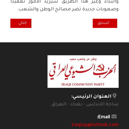
والبناء وغير هذا الطريق سيزيد الأمور تعقيداً
وصعوبات جديدة تضر مصالح الوطن والشعب.
المقال السابق: غاندي قراءة مختلفة ج2
المقال التالي: نحو
السابق
التالي
العنوان الرئيسي:
ساحة الاندلس - بغداد - العراق
Email:
iraqicp@hotmail.com