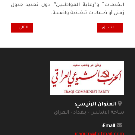
الخدمات” و“رعاية المواطنين”، دون تحديد جدول
زمني أو ضمانات تنفيذية واضحة.
المقال السابق: بلاغ صحفي مشترك عن لقاء الشيوعي العراقي والشيوعي ا
المقال التالي: على طري
السابق
التالي
العنوان الرئيسي:
ساحة الاندلس - بغداد - العراق
Email:
iraqicp@hotmail.com