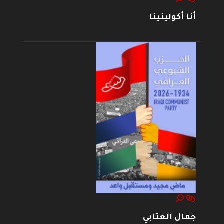
أنا أكولينينا
جمال العتابي