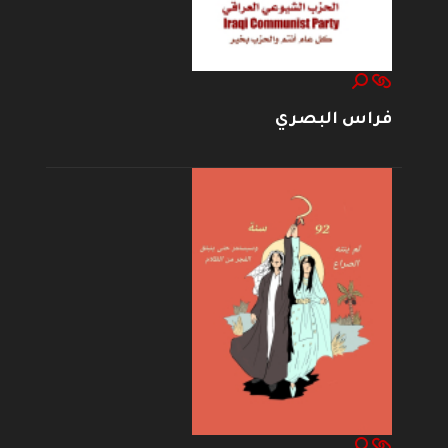
فراس البصري