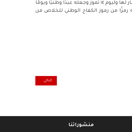
وإذ نرحب بهذه الخطوة الهامة لاستذكار واستحضار ذكرى يوم الثورة، نجدد موقفنا الداعي إلى إعادة الاعتبار لها وليوم ١٤ تموز وجعله عيدًا وطنيًا ويومًا
رمزًا من رموز الكفاح الوطني للخلاص من
المقال التالي: في الذكرى 67 لانطلاقتها.. ثورة 14 تموز جسدت الإرادة الوطنية للشعب العراقي
التالي
منشوراتنا