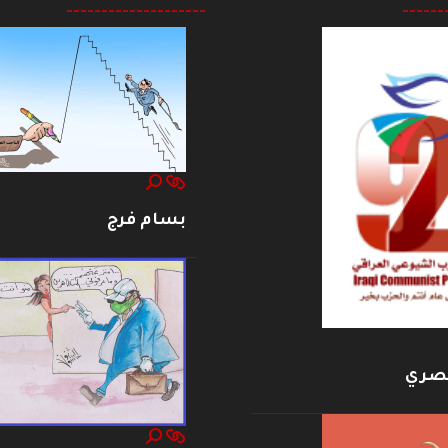
--------------------
------
بسام فرج
بصري