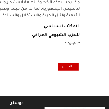
لتأسيس الجمهورية، لما له من قيمة وطنية
التبعية ولنيل الحرية والاستقلال والسيادة ا
المكتب السياسي
للحزب الشيوعي العراقي
١٣-٧-٢٠٢٥
المقال السابق: شعارات مناسبة الذكرى ٦٧ لثورة ١٤ تموز ١٩٥٨
السابق
بوستر