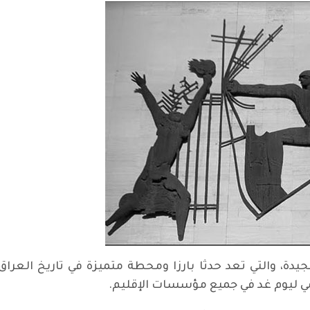
يوم غد الذكرى ٦٧ لثورة ١٤ تموز ١٩٥٨المجيدة، والتي تعد حدثا بارزا ومحطة متميزة
ي ليوم غد في جميع مؤسسات الإقليم.