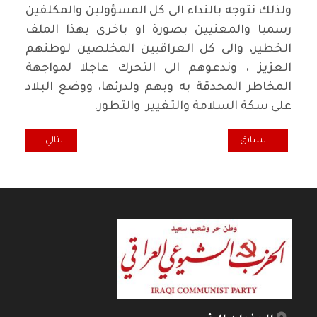
ولذلك نتوجه بالنداء الى كل المسؤولين والمكلفين
رسميا والمعنيين بصورة او باخرى بهذا الملف
الخطير، والى كل العراقيين المخلصين لوطنهم
العزيز ، وندعوهم الى التحرك عاجلا لمواجهة
المخاطر المحدقة به وبهم ولدرئها، ووضع البلاد
على سكة السلامة والتغيير والتطور.
المقال السابق: المكتب السياسي للحزب الشيوعي العراقي.. أنبوب النفط م
المقال التالي: ال
السابق
التالي