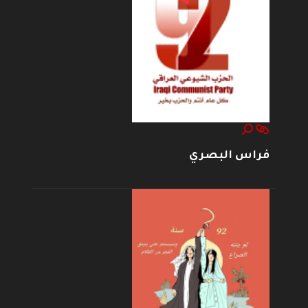
فراس البصري