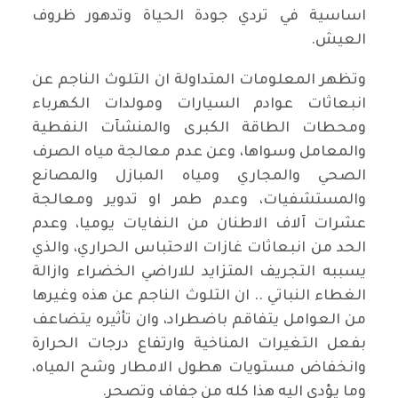
اساسية في تردي جودة الحياة وتدهور ظروف
العيش.
وتظهر المعلومات المتداولة ان التلوث الناجم عن
انبعاثات عوادم السيارات ومولدات الكهرباء
ومحطات الطاقة الكبرى والمنشآت النفطية
والمعامل وسواها، وعن عدم معالجة مياه الصرف
الصحي والمجاري ومياه المبازل والمصانع
والمستشفيات، وعدم طمر او تدوير ومعالجة
عشرات آلاف الاطنان من النفايات يوميا، وعدم
الحد من انبعاثات غازات الاحتباس الحراري، والذي
يسببه التجريف المتزايد للاراضي الخضراء وازالة
الغطاء النباتي .. ان التلوث الناجم عن هذه وغيرها
من العوامل يتفاقم باضطراد، وان تأثيره يتضاعف
بفعل التغيرات المناخية وارتفاع درجات الحرارة
وانخفاض مستويات هطول الامطار وشح المياه،
وما يؤدي اليه هذا كله من جفاف وتصحر.