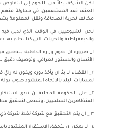
لكن الشركة، بدلاً من اللجوء إلى التفاو
العنف ضد المعتصمين، في محاولة منهم لفض
مخالف لحرية الصحافة ونقل المعلومة بشف
نحن الشيوعيين في الوقت الذي ندين فيه ب
والديمقراطية والحريات، التي كنا نحلم بها بعد ٢٠٠٣، نطا
١_ ضرورة ان تقوم وزارة الداخلية بتحقيق
الأنسان والدستور العراقي، وتوصيف دقيق 
٢_ القضاء لا بدَّ ان يأخذ دوره ويكون له را
لمسارات البلد بالاتجاه المنشود صوب دولة د
٢_ على الحكومة المحلية ان تبدي استنكاره
المتظاهرين السلميين، وتسعى لتحقيق مطا
٣ _ ان يتم التحقيق مع شركة نفط شركة ذي قار والطريقة التي زجت فيها حماياتها الأمنية في ممارسة العنف.
٤ _لا يمكن ان يتحقق الاستقرار المنشود باستخدام العنف، وعدم الاستجابة لحاجات المواطنين واحترام ارادتهم وحرية التعبير عن رأيهم.