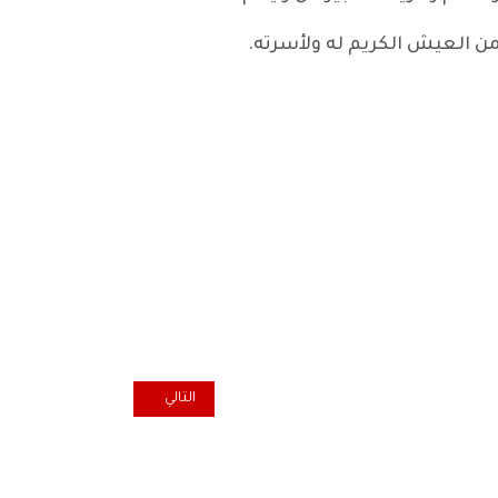
 العيش الكريم له ولأسرته.
المقال التالي: على طريق الشعب.. جداول موازن
التالي