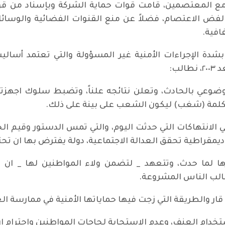
ض مع المعتصمين، قامت قوات حماية الشركة وبإسناد من ق
 الاعتصام، فضلاً عن منع القنوات الفضائية والوسائل 
افية.
شدة الإجراءات الأمنية غير المسؤولة والتي تعتمد أسا
لب:
 موضوعي بالحادث، وتعلن نتائجه علناً، وتضبط سلوك اجهزت
لكلمة (شغب) ليكون الشعب على بينة على ذلك.
يٌ في الانتهاكات التي حدثت اليوم، والتي تمس الدستور وقيم ال
يمقراطية تحقق العدالة الاجتماعية، دولة يفترض بها ان تحتر
ا لما حدث، وتتعهد _ لتضمن ولاء المواطنين لها _ ان لا 
لب الناس المشروعة.