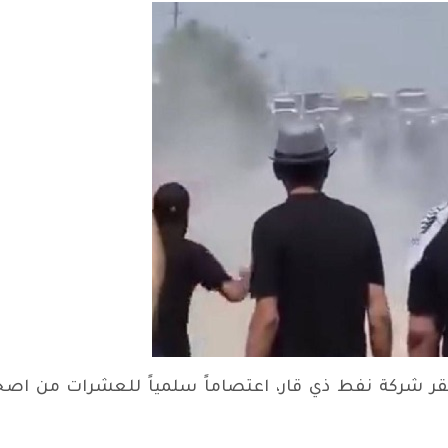
ية اليوم الأحد ٢ / ٦، وأمام مقر شركة نفط ذي قار، اعتصاماً سلمياً 