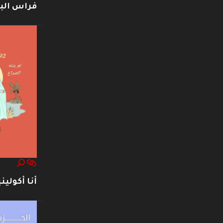
فراس ال
أنا أكوليني