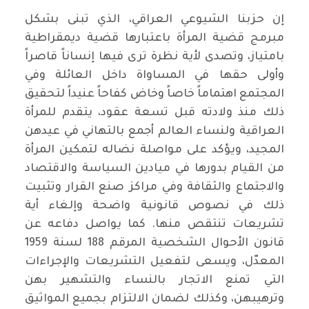
إن حزبنا الشيوعي العراقي، الذي تبنى بشكل
مبرمج قضية المرأة باعتبارها قضية ديمقراطية
بامتياز، وتصدى لأية نظرة ترى فيها إنساناً قاصراً
وأولى حقها في المساواة داخل العائلة وفي
المجتمع اهتماماً خاصاً وخاض كفاحاً عنيداً لتحقيق
ذلك منذ ولادته قبل تسعة عقود، يتقدم للمرأة
العراقية ولنساء العالم أجمع بالتهاني في عيدهن
المجيد، ويؤكد على مواصلة نضاله لتمكين المرأة
من القيام بدورها في ميادين السياسة والاقتصاد
والاجتماع والثقافة وفي مراكز صنع القرار وتثبيت
ذلك في نصوص قانونية واضحة وإلغاء أية
تشريعات تنتقص منها. كما يواصل دفاعه عن
قانون الأحوال الشخصية المرقم 188 لسنة 1959
المعدّل، ويسعى لتفعيل التشريعات والإجراءات
التي تمنع الاتجار بالنساء والتشهير بهن
وترهيبهن، وكذلك لضمان الالتزام بجميع المواثيق