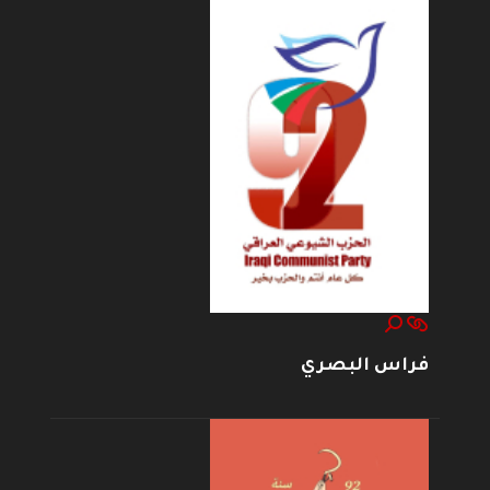
فراس البصري