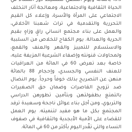
13.5 بالمائة ويوم السعي لتنشيط دور النساء في
الحياة الثقافية والاجتماعية، ومعالجة آثار التخلف
الاجتماعي على المرأة والأسرة، وإعلاء كل القيم
التحررية والتقدمية في تراث شعبنا الأخلاقي،
والعمل على بناء مجتمع انساني راقٍ وزاهٍ بقيم
الحرية والعدالة. يوم الكفاح للخلاص من السلبية
والاستسلام للتمييز والقهر والعنف والقمع،
ولمحاولات قنونته وإضفاء الشرعية المزيفة عليه،
خاصة بعد تعرض 60 في المائة من العراقيات
للعنف النفسي والجسدي، وإحجام 88 بالمائة
منهن عن التصريح بذلك خوفاً وحرجاً. يوم النضال
ضد تزويج القاصرات وضمان حق الصغيرات
بالتمتع بطفولتهن وبتأمين تطورهن الدراسي
والتربوي، ومن أجل بناء عوائل ناجحة وسعيدة ترفد
المجتمع بكل ما هو مفيد لتنميته. يوم العمل
للقضاء على الأمية الأبجدية والثقافية في صفوف
النساء والتي تقّدر اليوم بأكثر من 60 في المائة.