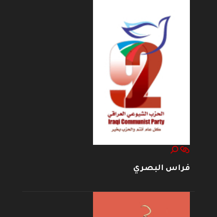
فراس البصري