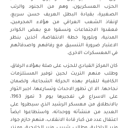
الحزب العسكريون، وهم من الجنود والرتب
الصغيرة، بقيادة البطل العريف حسن سريع،
لإنقاذ الشعب العراقي من هؤلاء المجرمين،
فعقدوا الاجتماعات ونسقوا مع بعض الكوادر
المدنية، وبلوروا خطة الانتفاضة، آخذين بنظر
الاعتبار ضرورة التنسيق مع رفاقهم واصدقائهم
في المعسكرات الاخرى.
كان المركز القيادي للحزب على صلة بهؤلاء الرفاق،
وطلب منهم التريث لحين توفير المستلزمات
الكافية للقيام بهذه الحركة الشجاعة، ولضمان
نجاحها. الا ان تطور الاحداث وتسارعها، اجبر الثوار
على الاسراع في تفجيرها يوم 3 تموز 1963،
بالانطلاق من معسكر الرشيد الذي سيطروا على
العديد من منشآته ووحداته، واستطاعوا ايضاً
اعتقال عدد من كبار قادة الانقلاب، منهم حازم جواد
وزير الداخلية، وطالب شبيب وزير الخارجية، ومنذر