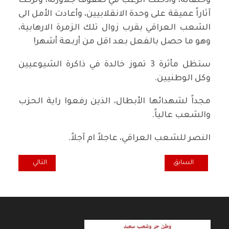
وحلفائه، وأدخلت الرعب في صفوف جلاوزته، وتركت
آثاراً عميقة على وحدة الانقلابيين، وأعادت الأمل الى
الشعب العراقي بقرب زوال تلك الزمرة الارهابية،
وهو ما حصل بالفعل بعد اقل من أربعة أشهر!
ستظل مأثرة 3 تموز خالدة في ذاكرة الشيوعيين
وكل الوطنيين.
مجداً لشهدائها الأبطال، الذين رفعوا راية الحزب
والشعب عالياً.
النصر للشعب العراقي، عاجلاً ام آجلاً.
المقال السابق: الشيوعي العراقي يطالب بالإسراع في اطلاق رواتب المو
المقال التالي: رسال
السابق
التالي