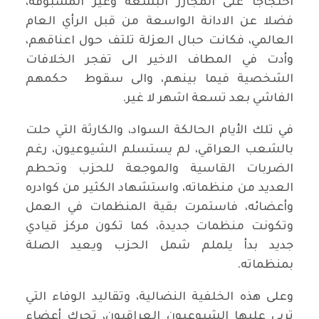
احتجاجاً على المجازر البشعة وغير المسبوقة،
فضلا عن الادانة الواسعة من قبل الرأي العام
العالمي، فكانت حبال العزلة تلتف حول اعناقهم،
وأدت في المطاف الاخير الى تفجر الخلافات
الشخصية فيما بينهم، والى سقوط حكمهم
الفاشي بعد تسعة اشهر لا غير.
في تلك الأيام الحالكة السواد، والكارثة التي حلت
بالشعب العراقي، لم يستسلم الشيوعيون، رغم
الضربات القاسية والموجعة للحزب وتحطم
العديد من منظماته، واستشهاد الكثير من كوادره
وأعضائه، فاستمرت بقية المنظمات في العمل
وتكونت منظمات جديدة، كما تكون مركز قيادي
جديد بدأ يلملم شمل الحزب ويعيد الصلة
بمنظماته.
وعلى هذه الخلفية النضالية، وتقاليد الوفاء التي
تربى عليها الشيوعيون العراقيون، تحرك أعضاء