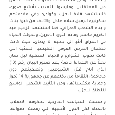
والملاعب وحتى السينمات لتستوعب العدد الهائل
من المعتقلين، ومارسوا التعذيب بأبشع صوره،
فاستشهد قادة الحزب وكوادره وفي مقدمتهم
سكرتيره الرفيق سلام عادل، والآلاف من خيرة بنات
وابناء الشعب العراقي. كما استشهد الزعيم عبد
الكريم قاسم وقادة الثورة الآخرين، وتحولت الحياة
في العراق آنئذٍ الى جحيم لا يطاق، حيث كانت
قطعان الحرس القومي، المليشيا البعثية التي
كانت تجوب الشوارع والاحياء السكنية ليل نهار،
بحثاً عن الاعداء! خاصة بعد صدور البيان رقم (13)
الذي أباح قتل الشيوعيين وتصفيتهم دون
محاكمة، انتقاماً من دفاعهم عن جمهورية 14 تموز
وحماية مكتسباتها، ومن التأييد الشعبي الواسع
للنطاق للحزب.
واتسمت السياسة الخارجية لحكومة الانقلاب
بالعداء لكل الدول الأجنبية التي رفعت اصواتها