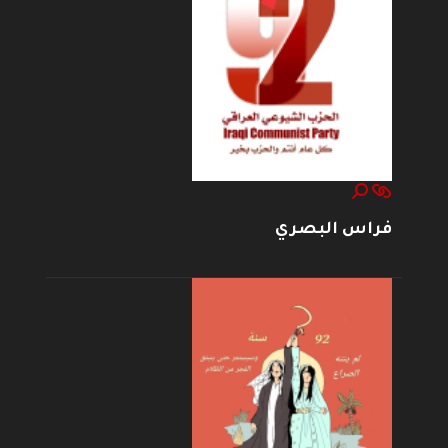
فراس البصري