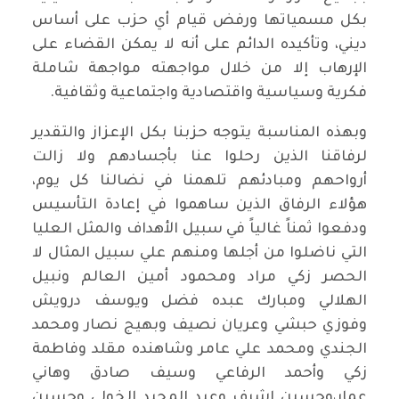
بكل مسمياتها ورفض قيام أي حزب على أساس
ديني، وتأكيده الدائم على أنه لا يمكن القضاء على
الإرهاب إلا من خلال مواجهته مواجهة شاملة
فكرية وسياسية واقتصادية واجتماعية وثقافية.
وبهذه المناسبة يتوجه حزبنا بكل الإعزاز والتقدير
لرفاقنا الذين رحلوا عنا بأجسادهم ولا زالت
أرواحهم ومبادئهم تلهمنا في نضالنا كل يوم،
هؤلاء الرفاق الذين ساهموا في إعادة التأسيس
ودفعوا ثمناً غالياً في سبيل الأهداف والمثل العليا
التي ناضلوا من أجلها ومنهم علي سبيل المثال لا
الحصر زكي مراد ومحمود أمين العالم ونبيل
الهلالي ومبارك عبده فضل ويوسف درويش
وفوزي حبشي وعريان نصيف وبهيج نصار ومحمد
الجندي ومحمد علي عامر وشاهنده مقلد وفاطمة
زكي وأحمد الرفاعي وسيف صادق وهاني
عمار،وحسين اشرف وعبد المجيد الخولي وحسين