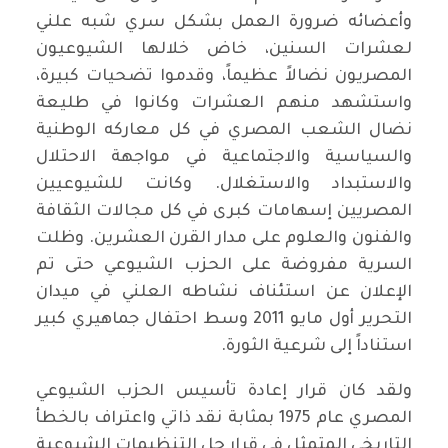
وأعضائه ضرورة العمل بشكل سري شبه علني
لعشرات السنين، خاض خلالها الشيوعيون
المصريون نضالاً عظيماً، وقدموا تضحيات كبيرة،
واستشهد منهم العشرات وكانوا في طليعة
نضال الشعب المصري في كل معاركه الوطنية
والسياسية والاجتماعية في مواجهة الاحتلال
والاستبداد والاستغلال. وكانت للشيوعيين
المصريين إسهامات كبرى في كل مجالات الثقافة
والفنون والعلوم على مدار القرن العشرين. وظلت
السرية مفروضة على الحزب الشيوعي حتى تم
الإعلان عن استئناف نشاطه العلني في ميدان
التحرير أول مايو 2011 وسط احتفال جماهيري كبير
استناداً إلى شرعية الثورة.
ولقد كان قرار إعادة تأسيس الحزب الشيوعي
المصري عام 1975 بمثابة نقد ذاتي واعتراف بالخطأ
التاريخي المتمثل في قرار حل التنظيمات الشيوعية