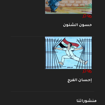
حسون الشنون
إحسان الفرج
منشوراتنا