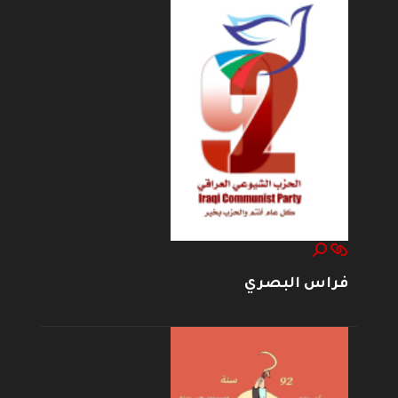
فراس البصري