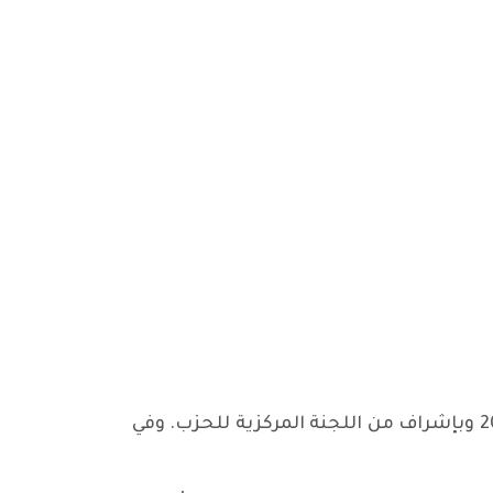
عقدت منظمة الحزب الشيوعي العراقي في هولندا وبلجيكا كونفرنسها الحزبي في لاهاي بتاريخ 23\3\2024 وبإشراف من اللجنة المركزية للحزب. وفي