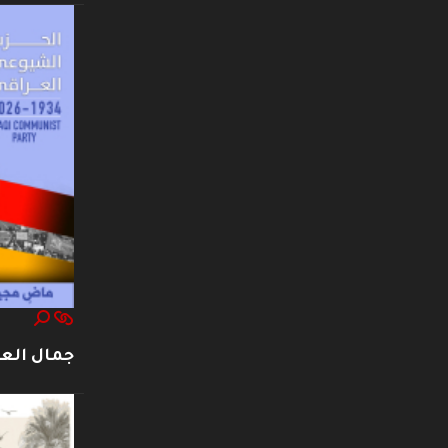
جمال العت