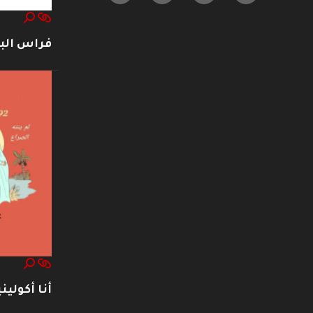
فراس ال
أنا أكوليني