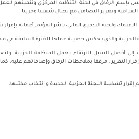
س بإسم الرفاق في لجنة التنظيم المركزي وتثمينهم لعمل ا
العراقية وتعزيز التضامن مع نضال شعبنا وحزبنا .
اعتماد، ولجنة التدقيق المالي، باشر المؤتمر أعماله بإقرار 
جنة الحزبية والذي يعكس حصيلة عملها للفترة السابقة في 
 إلى أفضل السبل للارتقاء بعمل المنظمة الحزبية، ولتعز
ار التقرير ، مرفقا بملاحظات الرفاق وإضافاتهم عليه. كما ت
إقرار تشكيلة اللجنة الحزبية الجديدة و انتخاب مكتبها.
 البيارق الحمراء ترفرف رغم كل الصعاب !