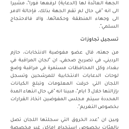
الجهة العائدة لها (الدعاية) لرفعها فورا"، مشيرا
الى انه "في حال لم تقم الجهة بذلك، فإحالة الامر
الى وجهاء المنطقة وحكمائها، والا فالاحتجاج
السلمي".
تسجيل تجاوزات
من جهته، قال عضو مفوضية الانتخابات، حازم
الرديني، في تصريح صحفي، ان "لجان المراقبة في
بغداد وكل المحافظات مستمرة في مراقبة وضع
لوحات الدعايات الانتخابية للمرشحين وتسجل
اللجان التي خرقت المعلومات وتبلغ الكيانات
بإزالتها خلال 3 ايام"، مبينا انه "في حال انتهاء المدة
المحددة سيتم مجلس المفوضين اتخاذ القرارات
بخصوص التغريم".
وبين ان "عدد الخروق التي سجلتها اللجان تصل
بالمئات بخصوص استخدام اماكن غير مخصصة