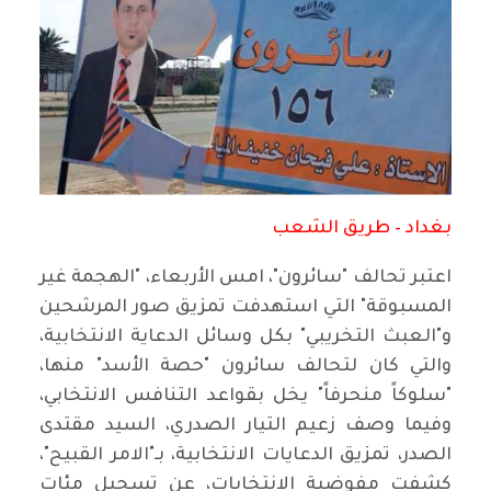
بغداد – طريق الشعب
اعتبر تحالف "سائرون"، امس الأربعاء، "الهجمة غير
المسبوقة" التي استهدفت تمزيق صور المرشحين
و"العبث التخريبي" بكل وسائل الدعاية الانتخابية،
والتي كان لتحالف سائرون "حصة الأسد" منها،
"سلوكاً منحرفاً" يخل بقواعد التنافس الانتخابي،
وفيما وصف زعيم التيار الصدري، السيد مقتدى
الصدر، تمزيق الدعايات الانتخابية، بـ"الامر القبيح"،
كشفت مفوضية الانتخابات، عن تسجيل مئات