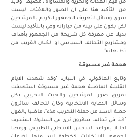
من قيم العدالة والحرية والمساواة"، مضيفا "ولابد
من التأكيد هنا على ان الصور واللافتات ليست
سوى وسائل لتعريف الجمهور الكريم بالمرشحين
لكي يكون على بينة من خياراته وهي بالتأكيد ليست
بديلا عن معرفة كل شريحة من الجمهور بأهداف
ومشاريع التحالف السياسي او الكيان القريب من
تطلعاته".
هجمة غير مسبوقة
وتابع العاقولي، في البيان، "وقد شهدت الايام
القليلة الماضية هجمة غير مسبوقة استهدفت
تمزيق صور المرشحين والعبث التخريبي بكل
وسائل الدعاية الانتخابية وكان لتحالف سائرون
حصة الاسد من حملة التخريب هذه"، ماضيا بالقول
"اننا في تحالف سائرون نرى في السلوك المنحرف
اخلالا بقواعد التنافس الانتخابي الطبيعي ورفضا
لجمهور الانتخابات كخطوة لابد منها لضمان