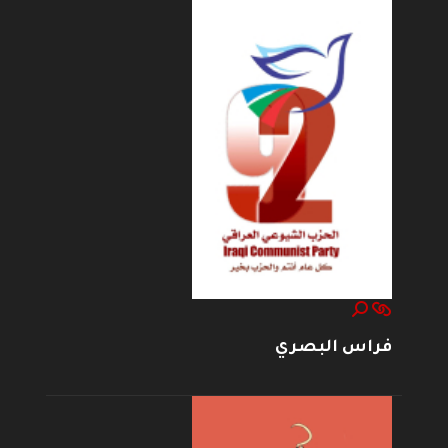
فراس البصري