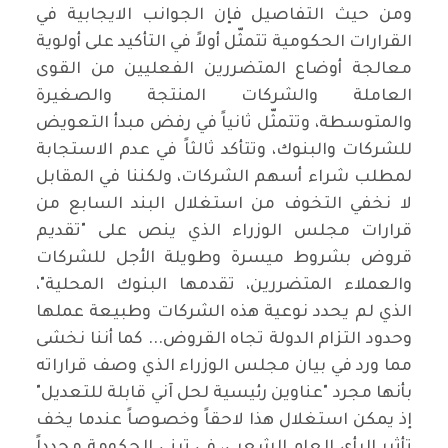
ومن حيث التفاصيل فإن الجوانب الايجابية في
القرارات الحكومية تتمثّل أولاً في التأكيد على أولوية
معالجة أوضاع المتضررين الفعليين من القوى
العاملة والشركات المنتجة والصغيرة
والمتوسطة، وتتمثّل ثانياً في رفض مبدأ التعويض
للشركات والبنوك، وتتأكد ثالثاً في عدم الاستجابة
لمطلب شراء أسهم الشركات، ولكننا في المقابل
لا نخفي التخوف من استغلال البند السابع من
قرارات مجلس الوزراء الذي ينص على "تقديم
قروض بشروط ميسرة وطويلة الأجل للشركات
والعملاء المتضررين، تقدمها البنوك المحلية"،
الذي لم يحدد نوعية هذه الشركات وطبيعة عملها
وحدود التزام الدولة تجاه القروض... كما أننا نخشى
مما ورد في بيان مجلس الوزراء الذي وصف قراراته
بأنها مجرد "عناوين رئيسية لحل آني قابلة للتعديل"
إذ يمكن استغلال هذا لاحقاً وخصوصاً عندما يخف