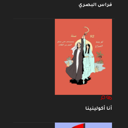
فراس البصري
أنا أكولينينا