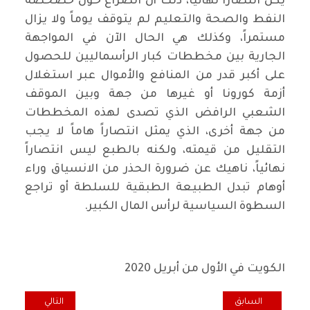
يكن انتصاراً نهائياً، ذلك أن الصراع حول خصخصة
النفط والصحة والتعليم لم يتوقف يوماً ولا يزال
مستمراً، وكذلك هي الحال الآن في المواجهة
الجارية بين مخططات كبار الرأسماليين للحصول
على أكبر قدر من المنافع والأموال عبر استغلال
أزمة كورونا أو غيرها من جهة وبين الموقف
الشعبي الرافض الذي تصدى لهذه المخططات
من جهة أخرى، الذي يمثل انتصاراً هاماً لا يجب
التقليل من قيمته، ولكنه بالطبع ليس انتصاراً
نهائياً، ناهيك عن ضرورة الحذر من الانسياق وراء
أوهام تبدل الطبيعة الطبقية للسلطة أو تراجع
السطوة السياسية لرأس المال الكبير.
الكويت في الأول من أبريل 2020
المقال السابق: النقابات الايطالية توقف انتاج صناعة الأسلحة وقطاعات 
المقال التالي: ت
السابق
التالي