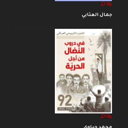
جمال العتابي
محمد حياوي