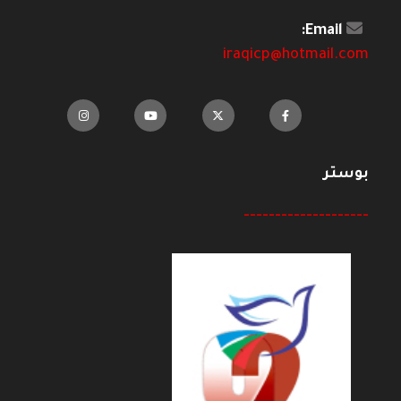
Email:
iraqicp@hotmail.com
بوستر
--------------------