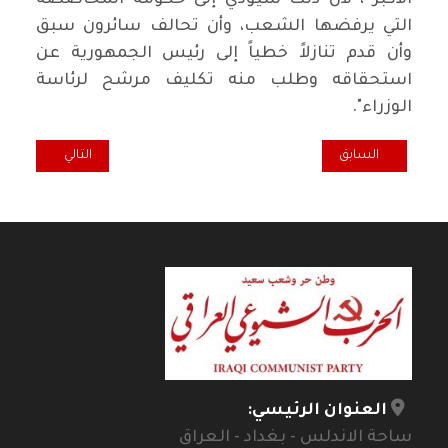
الأكبر ، لأن ذلك سيؤدي إلى حكومة المحاصصة
التي يرفضها الشعب، وأن تحالف سائرون سبق
وأن قدم تنازلاً خطياً إلى رئيس الجمهورية عن
استحقاقه وطلب منه تكليف مرشح لرئاسة
الوزراء".
المقال السابق: المنتفضون يجددون التظاهر ويشيعون شهيدا جديدا
المقال التالي: بيان الحركة التقدمي
السابق
التالي
العنوان الرئيسي:
ساحة الاندلس - بغداد - العراق