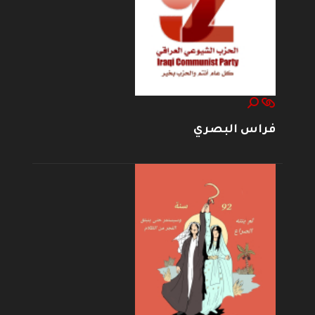
فراس البصري