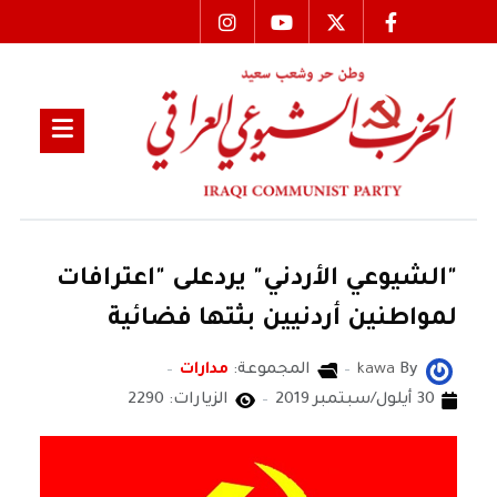
‏"الشيوعي الأردني" يردعلى "اعترافات
لمواطنين أردنيين بثتها‏ فضائية
By
kawa
المجموعة:
مدارات
30 أيلول/سبتمبر 2019
الزيارات: 2290