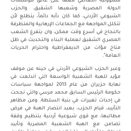
مسؤولية التعاطي معها على عاتق مؤسسات
‏الدولة المصرية وشعبها الشقيق. والحزب
الشيوعي الأردني، كما كان ‏دأبه دائماً، يتطلع لأن
تتكلل المواجهة مع الجماعات الإرهابية والمتطرفة
‏بالنجاح في أسرع وقت ممكن، وان يتفرغ الشعب
المصري الشقيق ‏لعملية البناء والتحديث في ظل
مناخ مؤات من الديمقراطية واحترام ‏الحريات
العامة".‏
وعبر الحزب الشيوعي الأردني في حينه عن موقف
مؤيد للهبة ‏الشعبية الواسعة التي اندلعت في
نهاية حزيران من عام 2013 ‏لمواجهة سياسات
حكومة الرئيس السابق محمد مرسي والتي ‏نجحت
في إحداث تغيرات في بنية السلطة. ومن مظاهر
التأييد، قيام ‏الحزب، بعيد انتصار الهبة في فرض
مطالبها، مع قوى شيوعية أردنية ‏بتنظيم وقفة
تضامن مع الهبة الشعبية المصرية وتأييد