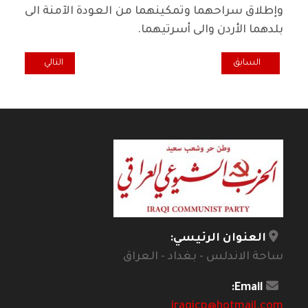
وإطلاق سراحهما وتمكينهما ‏من العودة الآمنة الى
بلدهما الأردن والى أسرتيهما.‏
المقال السابق: تقرير إيطالي: الأملاح في مياه البصرة أعلى 20 مرة من المعدل الطبيعي
المقال التالي: بيا
السابق
التالي
العنوان الرئيسي:
ساحة الاندلس - بغداد - العراق
Email:
iraqicp@hotmail.com