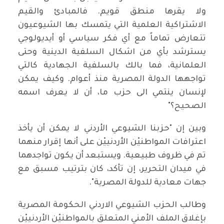
ولا يقرها منطق قويم. فالمبادئ ‏والقيم
الاشتراكية العلمية التي يتمسك بها الشيوعيون
تتعارض تماماً ‏مع أي فكر سياسي أو أيديولوجي
يسترشد بأي من اشكال السلفية ‏الدينية وحتى
العلمانية، فما بالك بالسلفية الجهادية كالتي
تواجهها ‏الدولة المصرية منذ أعوام. وكيف يمكن
لإنسان ينتمي الى حزب ما، أن لا ‏يعرف اسمه
الصحيح؟"‏
وبين إن "حزبنا الشيوعي الأردني لا يمكن أن يأخذ
اعترافات ‏المواطنيْن الأردنييْن على أنها إقرار منهما
تم في ظروف طبيعية. ‏ويستبعد أن يكون تواجدهما
في ميدان التحرير، إن تأكد، كان بترتيب ‏مسبق مع
جهات معادية للدولة المصرية".‏
وطالب الحزب الشيوعي الاردني الحكومة المصرية
بإغلاق الملف ‏الأمني المتعلق بالمواطنيْن الأردنييْن