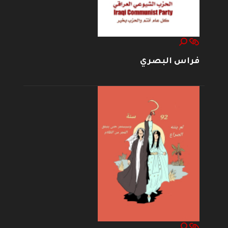
فراس البصري