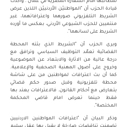
لمطالبها أمام ‏السفارة المصرية في عمان". ‏واكدت
قيادة الحزب أن "المواطنيْن الأردنييْن اللذين ‏عرض
الشريط التلفزيوني صورهما واعترافاتهما، غير
منتميين للحزب ‏الشيوعي الأردني، بعكس ما أورده
الشريط على لسانهما".‏
ويرى الحزب أن "الشريط الذي بثته المحطة
الفضائية تعمّد التوظيف ‏السياسي وترافق مع
درجة عالية من الاثارة والابتعاد عن الموضوعية
‏وخروج على أصول المهنية الصحفية والإعلامية.
كما أن بث اعترافات ‏لمواطنين من على شاشة
محطة تلفزيونية وقبل صدور حكم قضائي
‏يتعارض مع أحكام القانون. فالاعترافات يعتد بها
فقط حينما تعرض امام ‏قاضي المحكمة
المختصة". ‏
وذكر البيان أن "اعترافات المواطنين الاردنيين
تضمنت تناقضات ‏صارخة لا يقبل بها عقل سليم