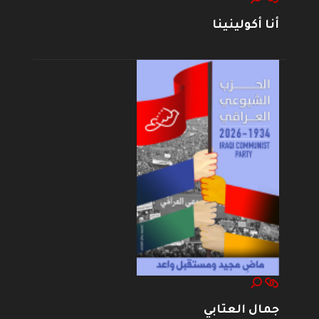
أنا أكولينينا
جمال العتابي