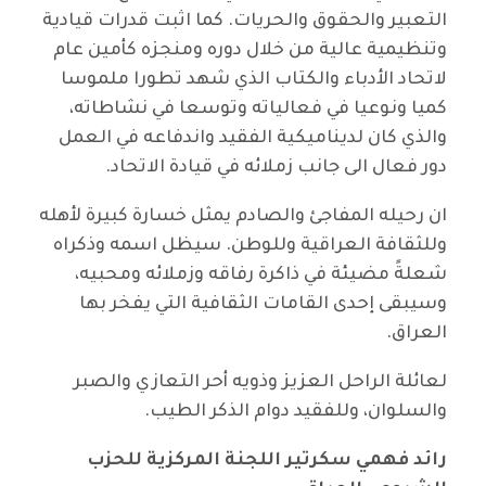
التعبير والحقوق والحريات. كما اثبت قدرات قيادية
وتنظيمية عالية من خلال دوره ومنجزه كأمين عام
لاتحاد الأدباء والكتاب الذي شهد تطورا ملموسا
كميا ونوعيا في فعالياته وتوسعا في نشاطاته،
والذي كان لديناميكية الفقيد واندفاعه في العمل
دور فعال الى جانب زملائه في قيادة الاتحاد.
ان رحيله المفاجئ والصادم يمثل خسارة كبيرة لأهله
وللثقافة العراقية وللوطن. سيظل اسمه وذكراه
شعلةً مضيئة في ذاكرة رفاقه وزملائه ومحبيه،
وسيبقى إحدى القامات الثقافية التي يفخر بها
العراق.
لعائلة الراحل العزيز وذويه أحر التعازي والصبر
والسلوان، وللفقيد دوام الذكر الطيب.
رائد فهمي سكرتير اللجنة المركزية للحزب