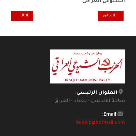
الشيوعي العراقي
المقال السابق: الحزب الشيوعي الأردني ينهي أعمال مؤتمره السابع وينتخ
المقال التالي: رئ
السابق
التالي
العنوان الرئيسي:
ساحة الاندلس - بغداد - العراق
Email:
iraqicp@hotmail.com