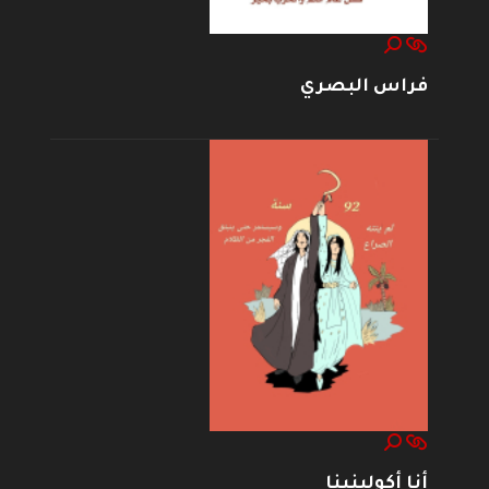
فراس البصري
أنا أكولينينا