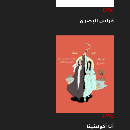
فراس البصري
أنا أكولينينا