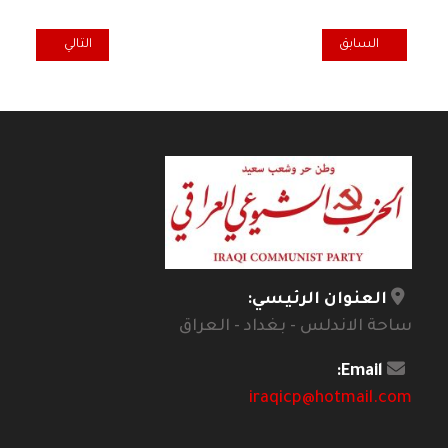
المقال السابق: توغل قوات تركية 15 كلم شمالي اربيل انتهاك لسيادة العراق وعلى الحكومة اتخاذ موقف حازم
المقال التالي: ا
السابق
التالي
العنوان الرئيسي:
ساحة الاندلس - بغداد - العراق
Email:
iraqicp@hotmail.com