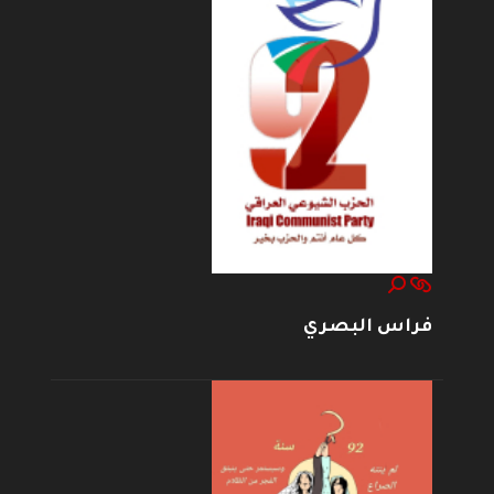
فراس البصري