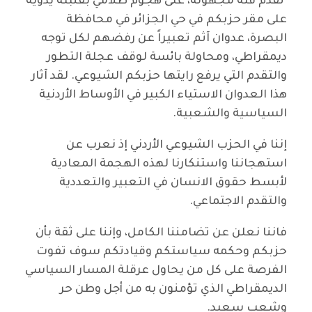
تقدم فئة مجهولة، على هجوم ظلامي بقنبلة يدوية
على مقر حزبكم في حي الجزائر في محافظة
البصرة، عدوان آثم تعبيراً عن رفضهم لكل توجه
ديمقراطي، ومحاولة بائسة لوقف عجلة التطور
والتقدم التي يرفع رايتها حزبكم الشيوعي. لقد آثار
هذا العدوان الاستياء الكبير في الأوساط الأردنية
السياسية والشعبية.
إننا في الحزب الشيوعي الأردني إذ نعرب عن
استهجاننا واستنكارنا لهذه الهجمة المعادية
لأبسط حقوق الانسان في التعبير والتعددية
والتقدم الاجتماعي.
فاننا نعلن عن تضامننا الكامل، وإننا على ثقة بأن
حزبكم وحكمه سياستكم وقيادتكم سوف تفوت
الفرصة على كل من يحاول عرقلة المسار السياسي
الديمقراطي الذي تؤمنون به من أجل وطن حر
وشعب سعيد.