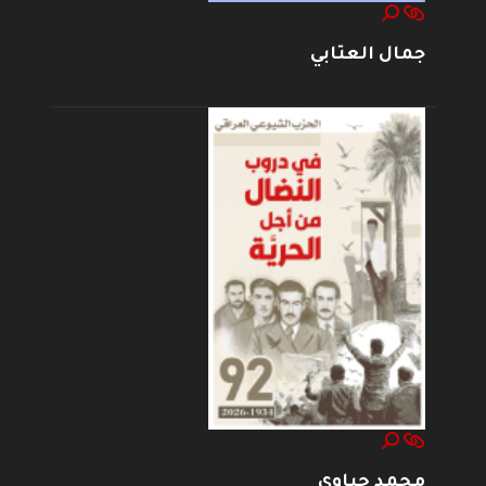
جمال العتابي
محمد حياوي