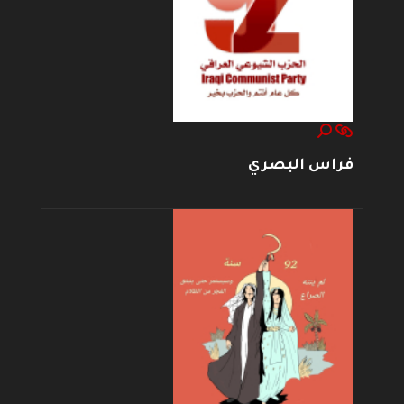
فراس البصري