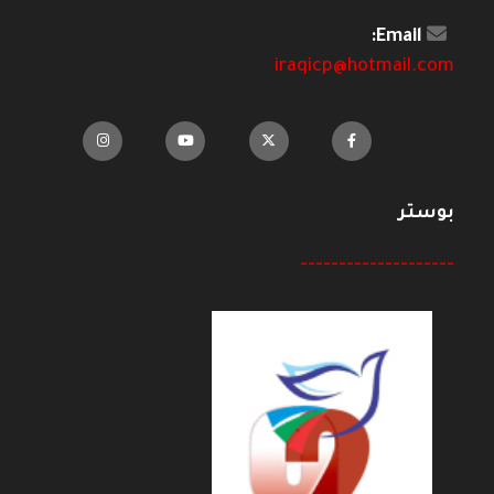
Email:
iraqicp@hotmail.com
بوستر
--------------------