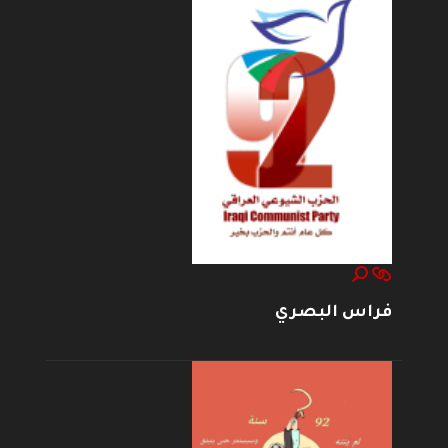
فراس البصري