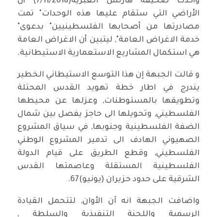
وأكدت صحيفة هآرتس العبرية(7/11/2018) أن
الأراضي التي ستقام عليها هذه الوحدات" تمت
مصادرتها من أصحابها الفلسطينيين" بدعوى"
خدمة الاغراض العامة", ليتبين أن الاغراض العامة
هي استكمال المشاريع الاستعمارية الاستيطانية.
و قالت الجبهة إن هذا التوسع الاستيطاني الخطير
يندرج في اطار خطة تهويد القدس المحتلة
وتطويقها بالمستوطنات, وعزلها عن محيطها
الفلسطيني, وتحويلها الى حاجز يفصل بين شمال
الضفة الفلسطينية وجنوبها, في سياق المشروع
الصهيوني الهادف الى تدمير المشروع الوطني
الفلسطيني, وقطع الطريق على قيام الدولة
الفلسطينية المستقلة وعاصمتها القدس
الشرقية على حدود حزيران (يونيو)67.
واضافت الجبهة انه آن الأوان, لتتحمل القيادة
الرسمية واللجنة التنفيذية والسلطة ,