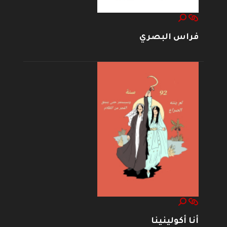
فراس البصري
أنا أكولينينا