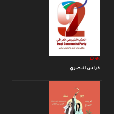
فراس البصري