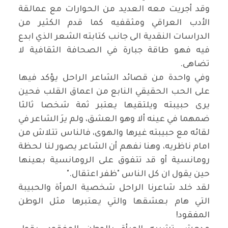
وقد أجريت معه العديد من الحوارات مع عمالقة
الأدب العراقي ومثقفيه كما قدم الكثير من
الدراسات النقدية الى جانب كتابته الشعر الذي ابدع
فيه فهو طاقة جبارة في الصحافة الثقافية لا
تضاهى
.
وفي واحدة من قصائد الشاعر الراحل يؤكد فيها
على الحب الحقيقي النابع من اعماق القلب فحين
يرى حبيبته ويلتقيها يعتبر ثمة شخصا ثالثا
ضمهما في عينه ألا وهو العشق، ولم يرَ الشاعر في
لقائه مع حبيبته غيرها والهوى، فالناس تتلاش من
امام ناظريه، وهنا نفهم أن الشاعر يصور لنا لحظة
رومانسية أو قد تتفوق على الرومانسية بعينها
حين يقول ان كل الناس "ظفر اعتقال
".
لقد خلد شاعرنا الراحل شخصية المرأة والحبيبة
التي هام بعشقها والتي يعتبرها مثل الوطن
المفقود
!