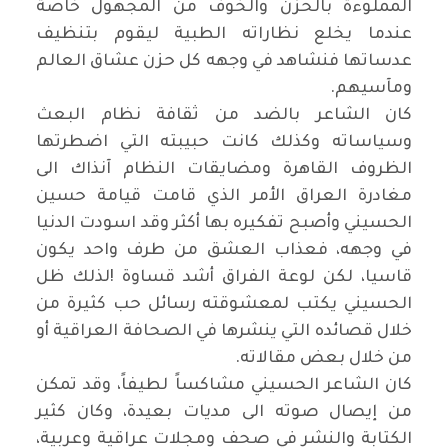
المملوءة بالحزن والخوف من المجهول خاصة
عندما يخلع نظاراته الطبية ليقوم بتنظيف
عدساتها فنشاهد في وجهه كل حزن عشاق العالم
ومآسيهم
.
كان الشاعر بالضد من ثقافة نظام البعث
وسياساته وكذلك كانت حبيبته التي اضطرتها
الظروف القاهرة ومضايقات النظام آنذاك الى
مغادرة العراق الأمر الذي قامت قيامة حسين
الحسيني وأصبح تفكيره بها أكثر وقد اسودت الدنيا
في وجهه، فعذاب العشق من طرف واحد يكون
قاسيا، لكن لوعة الفراق أشد قساوة
!
لذلك ظل
الحسيني يكتب لمعشوقته رسائل حب كثيرة من
خلال قصائده التي ينشرها في الصحافة العراقية أو
من خلال بعض مقالاته
.
كان الشاعر الحسيني مشاكساً لطيفاً، وقد تمكن
من إيصال صوته الى مديات بعيدة، وكان كثير
الكتابة والنشر في صحف ومجلات عراقية وعربية،