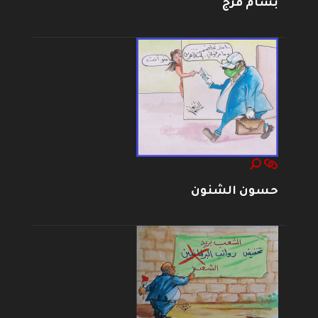
بسام فرج
حسون الشنون