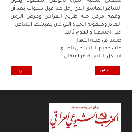
مدهش تشبيه المرأة بالوطن المفقود. يقول
الشاعر العاشق الذي رحل عنا قبل سنوات بعد أن
أوقعه مرض حبه طريح الفراش ومرض الزمن
الغادر وصعوبة الحياة التي كان يعيشها الشاعر
:
حين اجتمعنا والهوى ثالث
ضمنا في عينه ابتهال
غاب جميع الناس عن ناظري
لان كل الناس ظفر اعتقال
.
المقال السابق: حنا مينة.. بحار الرواية السورية
المقال التالي: أدبا
السابق
التالي