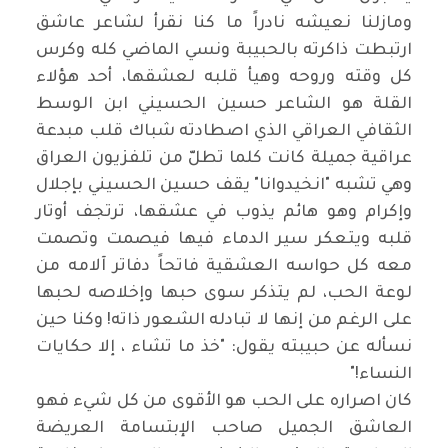
ومازلنا نعيشه نادراً ما كنا نقرأ لشاعر عاشق
ارتبطت ذاكرته بالحبيبة ونسي الماضي كله وكرس
كل وقته وروحه وهيأ قلبه لعشقها، أحد هؤلاء
القلة هو الشاعر حسين الحسيني ابن الوسط
الثقافي العراقي الذي اصطادته شباك قلب مبدعة
عراقية جميلة كانت كلما تطلّ من تلفزيون العراق
وهي تشبه "انخيدوانا" يقف حسين الحسيني بإجلال
وإكرام وهو هائم يذوب في عشقها، ترتجف أوتار
قلبه ويتعكر سير الدماء فيها فيصمت وتصمت
معه كل حواسه العشقية فاتحاً دفاتر آلامه من
لوعة الحب، لم يتذكر سوى حبها وإخلاصه لحبها
على الرغم من إنها لا تبادله الشعور ذاته! وكنا حين
نسأله عن حبيبته يقول: "خذ ما تشاء ، إلا حكايات
النساء
"!
كان اصراره على الحب هو الأقوى من كل شيء فهو
العاشق الجميل صاحب الإبتسامة العريضة