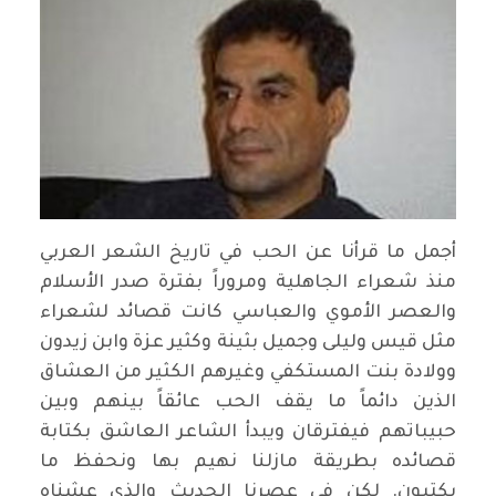
أجمل ما قرأنا عن الحب في تاريخ الشعر العربي
منذ شعراء الجاهلية ومروراً بفترة صدر الأسلام
والعصر الأموي والعباسي كانت قصائد لشعراء
مثل قيس وليلى وجميل بثينة وكثير عزة وابن زيدون
وولادة بنت المستكفي وغيرهم الكثير من العشاق
الذين دائماً ما يقف الحب عائقاً بينهم وبين
حبيباتهم فيفترقان ويبدأ الشاعر العاشق بكتابة
قصائده بطريقة مازلنا نهيم بها ونحفظ ما
يكتبون. لكن في عصرنا الحديث والذي عشناه