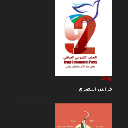
فراس البصري