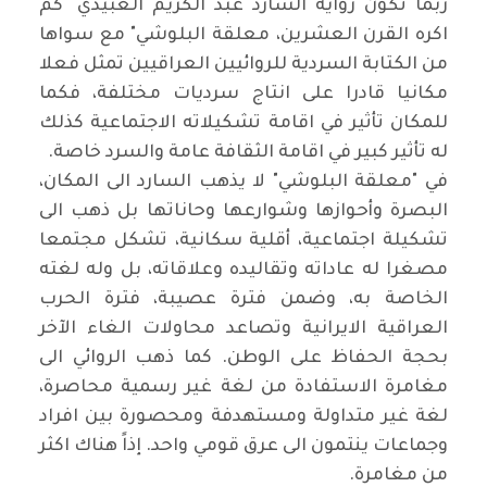
ربما تكون رواية السارد عبد الكريم العبيدي "كم
اكره القرن العشرين، معلقة البلوشي" مع سواها
من الكتابة السردية للروائيين العراقيين تمثل فعلا
مكانيا قادرا على انتاج سرديات مختلفة، فكما
للمكان تأثير في اقامة تشكيلاته الاجتماعية كذلك
له تأثير كبير في اقامة الثقافة عامة والسرد خاصة.
في "معلقة البلوشي" لا يذهب السارد الى المكان،
البصرة وأحوازها وشوارعها وحاناتها بل ذهب الى
تشكيلة اجتماعية، أقلية سكانية، تشكل مجتمعا
مصغرا له عاداته وتقاليده وعلاقاته، بل وله لغته
الخاصة به، وضمن فترة عصيبة، فترة الحرب
العراقية الايرانية وتصاعد محاولات الغاء الآخر
بحجة الحفاظ على الوطن. كما ذهب الروائي الى
مغامرة الاستفادة من لغة غير رسمية محاصرة،
لغة غير متداولة ومستهدفة ومحصورة بين افراد
وجماعات ينتمون الى عرق قومي واحد. إذاً هناك اكثر
من مغامرة.