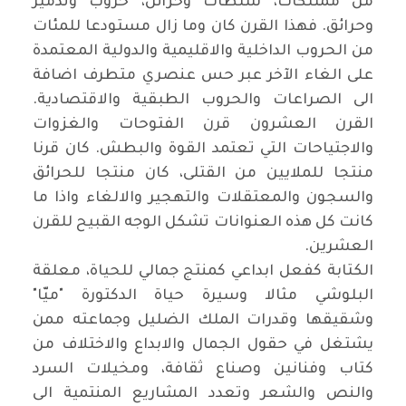
من ممتلكات، سلطات وخزائن، حروب وتدمير
وحرائق. فهذا القرن كان وما زال مستودعا للمئات
من الحروب الداخلية والاقليمية والدولية المعتمدة
على الغاء الآخر عبر حس عنصري متطرف اضافة
الى الصراعات والحروب الطبقية والاقتصادية.
القرن العشرون قرن الفتوحات والغزوات
والاجتياحات التي تعتمد القوة والبطش. كان قرنا
منتجا للملايين من القتلى، كان منتجا للحرائق
والسجون والمعتقلات والتهجير والالغاء واذا ما
كانت كل هذه العنوانات تشكل الوجه القبيح للقرن
العشرين.
الكتابة كفعل ابداعي كمنتج جمالي للحياة، معلقة
البلوشي مثالا وسيرة حياة الدكتورة "ميّا"
وشقيقها وقدرات الملك الضليل وجماعته ممن
يشتغل في حقول الجمال والابداع والاختلاف من
كتاب وفنانين وصناع ثقافة، ومخيلات السرد
والنص والشعر وتعدد المشاريع المنتمية الى