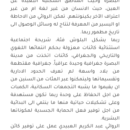
البصرة وحيث المناطق السكنية البعيدة عن
العين، حيث الانسان من غير لغة ام من غير
اعتراف الآخر بكينونتهم. تمكن الروائي من الاحاطة
او اليسير من المعرفة لتتاح له وسائل الوصول الى
تاريخ مطمور ربما.
ربما يشكل البلوش فئة، شريحة اجتماعية
استثنائية كائنات معزولة بحكم انتمائها اللغوي
والتاريخي والجغرافي، كائنات اتخذت من مدينة
البصرة جغرافية وحيدة عراقياً. جغرافية مقتطعة
من بلاد واسعة لم تعرف الحدود الادارية
وتقسيماتها وليتمكنوا عبر المئات من السنين من
ان يقيموا ما يشبه التجمعات السكانية، الكمبات
من اجل الحفاظ على وحدة ربما تكون مستهدفة
وعلى تشكيلات حياتية منها ما ينتمي الى البدائية
من اجل توفير فعل الحماية الجسدية لمكوناتها
البشرية.
الروائي عبد الكريم العبيدي عمل على توفير كائن