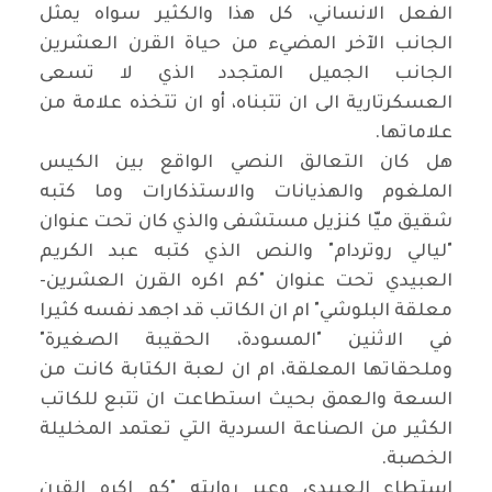
الفعل الانساني، كل هذا والكثير سواه يمثل
الجانب الآخر المضيء من حياة القرن العشرين
الجانب الجميل المتجدد الذي لا تسعى
العسكرتارية الى ان تتبناه، أو ان تتخذه علامة من
علاماتها.
هل كان التعالق النصي الواقع بين الكيس
الملغوم والهذيانات والاستذكارات وما كتبه
شقيق ميّا كنزيل مستشفى والذي كان تحت عنوان
"ليالي روتردام" والنص الذي كتبه عبد الكريم
العبيدي تحت عنوان "كم اكره القرن العشرين-
معلقة البلوشي" ام ان الكاتب قد اجهد نفسه كثيرا
في الاثنين "المسودة، الحقيبة الصغيرة"
وملحقاتها المعلقة، ام ان لعبة الكتابة كانت من
السعة والعمق بحيث استطاعت ان تتبع للكاتب
الكثير من الصناعة السردية التي تعتمد المخليلة
الخصبة.
استطاع العبيدي وعبر روايته "كم اكره القرن