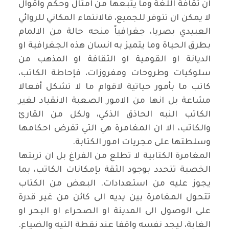
ان ثقافة اللغة وما يتبعها من امثال وحكم واقوال
لا يمكن ان تتوفر للجميع، فالانتماء المكاني للروائي
العبيدي بصريا، جغرافياً منحه حالة من الالمام
بطرق الحياة وما يتميز به انسان هذه الجغرافية او
الديانة او القومية او الثقافة او المذهب من
سلوكيات وطروحات ومفروزات، فإحاطة الكاتب،
كاتب ما بأمور حياتية لاقوام ما لا تشكل أفعالا
مشاعة بل انها من الامور الصعبة الانقياد لغير
الكاتب النبه الحاذق الذكي، ولكل من القارئ
والكاتب، الا ان المغامرة هي التي تفرض احكامها
وسلطتها على مجريات امور الكتابة.
المغامرة الكتابية لا تطلع من الفراغ بل ان تربتها
الخصبة تتحدد بوجود الثقة بإمكانات الكاتب، بما
يجوز عليه من استعدادات. البعض من الكتاب
تتحول المغامرة بين يديه الى كائن من غير قدرة
على الوصول الى المدينة او الصحراء او البحر او
الغابة، ليجد نفسه واقفا عند نقطة التيه والضياع.