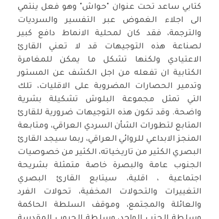
كتابي ساعد تحت عنوان "حواش" وهو فعل ينتمي
الى اجلاء الغموض عبر التفسير والسرديات
والترجمة، فقد كان لمحلية الانماط دافع كبير
لصناعة هذه التوجيهات قد لا تعني القارئ
الاعتيادي ولكنها تشكل ما يمكن للمغامرة
الكتابية ان تفعله من اجل الكشف عن المستور
وتدمير الحصارات المضروبة على الاقليات، تلك
التي تمثل مجموعة البلوش تشكيلة بشرية
واضحة. وقد تكون هذه التوجيهات ضرورية للقارئ
المتابع لتطورات الشأن السردي العراقي، ومتابعة
المنجز الابداعي للروائي العراقي، ربما سيجد القارئ
البصري الكثير من تاريخياته، الكثير من خصوصيات
الجنوب عامة والبصرة خاصة متمثلة بشريحة
اجتماعية ، اقلية، سيتابع القارئ البصري
التغييرات والتحولات المخفية، تحولات الفرد
والعائلة والمجتمع، وموقف السلطة الحاكمة
وسلطة الحزب الواحد، وسلطة الحروب المقدسة