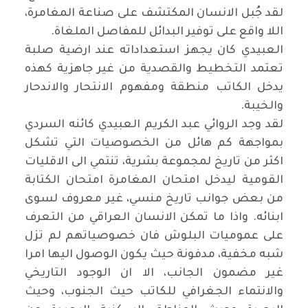
لقد جُبل الانسان المكتشف على صناعة المغامرة،
اللا واقع على توفير البدائل للمفاصل الملغاة.
العبيدي كان يجهز استعداداته عند ارضية صلبة
تعتمد التخطيط والقصدية من غير جاهزية كهذه
يدخل الكاتب منطقة ومفهوم الانتحار والاندحار
والخيبة.
لقد وجد الروائي عبد الكريم العبيدي كائنه السردي
بمواجهة كم هائل من الخصوصيات التي تشكل
اكثر من تاريخ لمجموعة بشرية، تنتمي الى الاقليات
القومية ليدخل امتحان المغامرة امتحان الكتابة
من بعض جوانب تاريخ منسي، غير معروف لسوى
ابنائه. واذا ما تمكن الانسان العراقي من التعرف
على عموميات البلوش فان خصوصياتهم لم تزل
شبه مخفية، مدفونة حيث يكون الوصول اليها امرا
غير مضمون الجانب، الا ان الوجود التاريخي
والانتماء الجغرافي للكاتب حيث الجنوب، وحيث