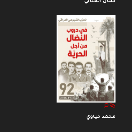
جمال العتابي
محمد حياوي