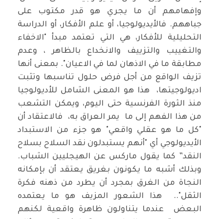
وإفهامهم أن ما يجري هو قدر مكتوب على
جباههم. فالأيديولوجيا، أو علم الأفكار، أو الدراسة
التحليلية للأفكار، هي التي تعتمد مبدأ "الاخفاء
والتغييب والتزييف والانخداع بالظاهر ، وعدم
مطابقة ما في الاذهان لما في الاعيان". بمعنى أنها
تزيف الواقع من أجل فرض حلول تناسبها وتثبت
اديولوجيتها، هذا هو المعنى الشامل للأديولوجيا
منذ الثورة الفرنسية حتى اليوم، ويمكن التشعب
من هذا الفهم إلى ما يمر العراق به، فالاعتقاد أن
"كل ما هو عقلي واقعي" هو جزء من الاستبداد
الأيديولوجي أي "أنهم يستبدلون نقد السلاح بسلاح
النقد” كما يقول ماركس عن الهيجليين الشباب.
وبذلك أشبه ما يكونون بغريق يعتقد أن بإمكانه
النجاة من الغرق بمجرد أن يطرد من ذهنه فكرة
الثقل".. هذا الشعور المزيف هو ما يعتمده
البعض عندما يتناولون ظاهرة واقعية لكنهم