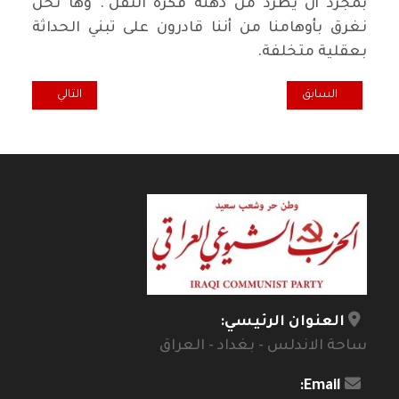
بمجرد أن يطرد من ذهنه فكرة الثقل". وها نحن
نغرق بأوهامنا من أننا قادرون على تبني الحداثة
بعقلية متخلفة.
المقال السابق: الحرمان ما بين الشيخوخة والشباب / ليث الهجان
المقال التالي: ا
السابق
التالي
العنوان الرئيسي:
ساحة الاندلس - بغداد - العراق
Email: