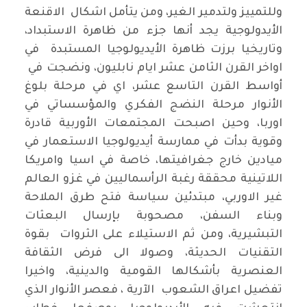
وللتمييز ولتدمير الغير، ومن يتأمل اشكال الاقنعة
الأيدولوجية يجد أنها جزء من ظاهرة الاستبداد،
وتاريخيا برزت ظاهرة الأيديولوجيا المستبدة في
اواخر القرن الثامن عشر ايام نابليون، ونضجت في
أواسط القرن التاسع عشر، اي في مرحلة بلوغ
الأنوار مرحلة النضج الفكري والمؤسساتي في
اوربا، وحين اصبحت المجتمعات الأوربية قادرة
وقوية بدأت في ممارسة أيديولوجيا الاستعمار في
ميادين خارج جغرافيتها، خاصة في اسيا وامريكا
اللاتينية محققة رغبة الرأسماليين في غزو العالم
غير الاوربي، مبتدئين سياسة فتح طرق الملاحة
وبناء السفن، مصحوبة بإرسال البعثات
التبشيرية، ومن ثم الاستيلاء على الثروات بقوة
التقنيات الحديثة، وصولا الى فرض الثقافة
العنصرية بأشكالها القومية والدينية، واخيرا
تفضيل اعراق الشعوب الآرية ، فعصر الأنوار الذي