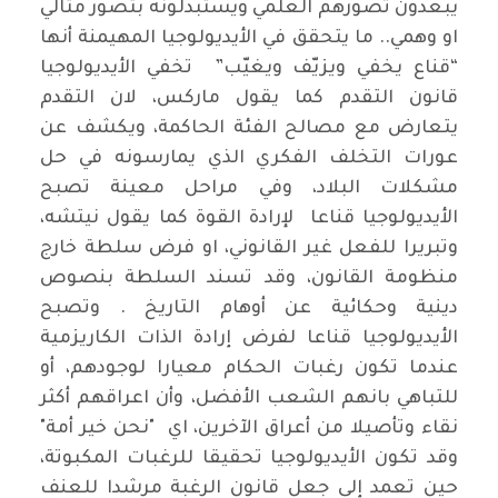
يبعدون تصورهم العلمي ويستبدلونه بتصور مثالي
او وهمي.. ما يتحقق في الأيديولوجيا المهيمنة أنها
“قناع يخفي ويزيّف ويغيّب” تخفي الأيديولوجيا
قانون التقدم كما يقول ماركس، لان التقدم
يتعارض مع مصالح الفئة الحاكمة، ويكشف عن
عورات التخلف الفكري الذي يمارسونه في حل
مشكلات البلاد، وفي مراحل معينة تصبح
الأيديولوجيا قناعا لإرادة القوة كما يقول نيتشه،
وتبريرا للفعل غير القانوني، او فرض سلطة خارج
منظومة القانون، وقد تسند السلطة بنصوص
دينية وحكائية عن أوهام التاريخ . وتصبح
الأيديولوجيا قناعا لفرض إرادة الذات الكاريزمية
عندما تكون رغبات الحكام معيارا لوجودهم، أو
للتباهي بانهم الشعب الأفضل، وأن اعراقهم أكثر
نقاء وتأصيلا من أعراق الآخرين، اي "نحن خير أمة"
وقد تكون الأيديولوجيا تحقيقا للرغبات المكبوتة،
حين تعمد إلى جعل قانون الرغبة مرشدا للعنف