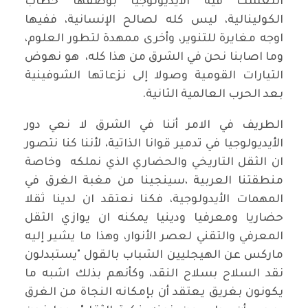
انتعشت فيه الأيديولوجيا بوصفها خطاب
الكولينالية، ليس كله لصالح الإنسانية، ففيها
اوجه مغايرة للتنوير، وأخرى ممهدة لتطور العلوم،
وما اصابنا نحن في الشرق من هذا كله، هو نهوض
التيارات القومية وصولا إلى نزعاتها الشوفينية
بعد الحرب العالمية الثانية.
الطريف في الامر أننا في الشرق لا نعي دور
الأيديولوجيا في تدمير قوانا الذاتية، لأننا كنا نتصور
ان الثقل التاريخي والحضاري الذي نملكه وخاصة
منطقتنا العربية ،سينجينا من مغبة الغرق في
المهمات الأيدولوجية، فكنا نعتقد ان لدينا ثقلا
حضاريا ومعرفيا ودينيا يمكنه ان يوازي الثقل
المعرفي والتقني لعصر الأنوار، وهذا ما يشير إليه
ماركس عن الهيجليين الشباب بالقول "يستبدلون
نقد السلاح بسلاح النقد، وكأنهم بذلك اشبه ما
يكونون بغريق يعتقد أن بإمكانه النجاة من الغرق