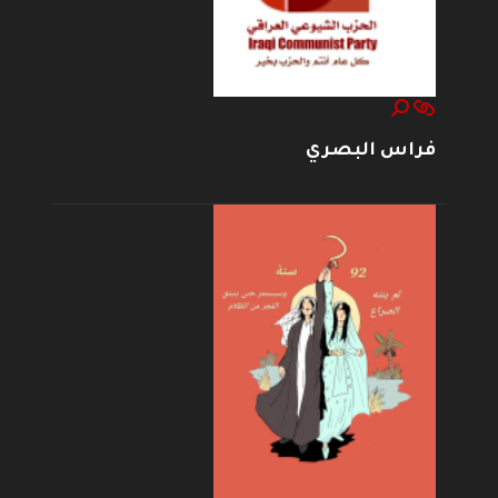
فراس البصري