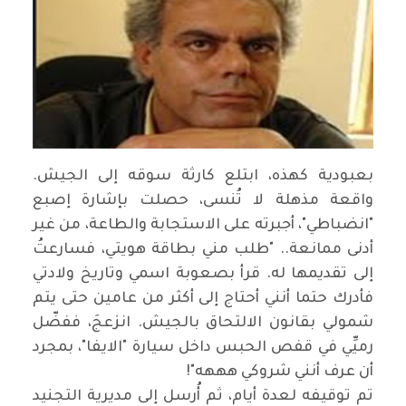
بعبودية كهذه، ابتلع كارثة سوقه إلى الجيش.
واقعة مذهلة لا تُنسى، حصلت بإشارة إصبع
"انضباطي"، أجبرته على الاستجابة والطاعة، من غير
أدنى ممانعة.. "طلب مني بطاقة هويتي، فسارعتُ
إلى تقديمها له. قرأ بصعوبة اسمي وتاريخ ولادتي
فأدرك حتما أنني أحتاج إلى أكثر من عامين حتى يتم
شمولي بقانون الالتحاق بالجيش. انزعجَ، ففضّل
رميِّي في قفص الحبس داخل سيارة "الايفا"، بمجرد
أن عرف أنني شروكي هههه"!
تم توقيفه لعدة أيام، ثم أُرسل إلى مديرية التجنيد