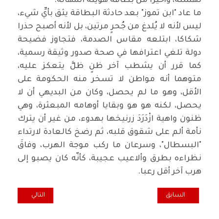
نهشته، وأخيرا من بطاقة هويته المهانة.
ما عاد "ابن تموز" بعد حادثة البطاقة يثق بأيِّ شيء،
ليس لأنه لا يُلدغ من جُحرٍ مرتين، بل لأنه أصبح حذرا
شكاكا، ابتلعه مقاس الصدمة، فتجاوز فضيحة
دولة تلغي اعترافها في صحة صدور وثيقة رسمية،
كما قرر أن يشطب آخر ظنٍ ظلَّ يتعكز عليه،
متوهما أنه مواطن لا تسخر منه الحكومة على
الأقل، وهو ما لم يحصل، وكان من البديهي أن لا
يحصل، لكنه هو هو وبقايا أوهامه المبعثرة، وهي
ظنون واهية ازْدَرَدَ زرنيخها بهدوء، من غير أن يترك
نأمة ألم على شقوق قلبه، ثم رضخ كالعادة لارتداء
"البسطال"، وسرعان ما ركب موجة الهرب، وفاقَ
نظراءه بطرق وألاعيب عجيبة، كأنّه كان يصبو إلى
هرب آخر أقل رعبا.
المقال السابق: العتبات النصية في قصص "أمطار ظامئة" لفاهم وارد الع
المقال التالي: إدغ
السابق
التالي