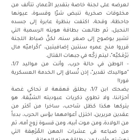
لعرضه على لجنة خاصة بتقدير الأعمار، تتألف من
مخلوقات صخرية تنبض شرّا وقسوة، عيونها
جاحظة، وقحة، اكتفت بنظرة عابرة إلى جسده
النحيل، ثم طالعت بطاقة هويته الرسمية التي
تشير بوضوح إلى صغر سنه، لكنَّ ضباط اللجنة
قرروا منح عمره سنتين إضافيتين، "اكْراميّه مال
بَرْمَكيّه"، ليتم زجَّه في جبهات القتال.
- الوطن في حالة حرب، وأنت من مواليد 1/7،
"مواليدك تقدير"، إذن تُساق إلى الخدمة العسكرية
فورا!
يضحك ابن 1/7، يطلق قهقهة لا تحاكي غصة
أحزاننا، ولا تطوي ذكريات عبوديته الشيِّقة. هو
يتركها هكذا كظل شاحب، ساخرا من أكثر من
عقدين مريرين، اختزل أعوامهما بؤس الحرب، بدءاً
من الولادة، ومن موت أبيه، ومن قسوة زوج أمه، ثم
من ضياعه في عشرات المهن المُرْهِقة التي