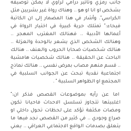
جانب رمزي وتأثير درامي لراوي لا يمكن توصيفه
بشخص او انا او هو .. وهناك رواة غير بشريين مثل
الكراسي". وأشار في هذا المضمار إلى ان الكاتبة
فيحاء:" تمتلك حرية كبيرة في اختيار الرواة في
أعمالها الأدبية .. فهنالك المغترب المهجر ..
وهنالك الشخص الذي يشعر بالوحدة والعزلة ..
هنالك شخصيات ضحايا الحروب والعنف .. هنالك
الباحث عن الحقيقة .. هنالك شخصيات هامشية
.. قسم منهم مصاب بمرض نفسي .. هنالك نماذج
اجتماعية نقدية تبحث عن الجوانب السلبية في
المجتمع او الظواهر السلبية " .
اما عن رأيه بموضوعات القصص فذكر ان:"
اغلبيتها تتجاوز تسلسل الاحداث فاحيانا تكون
ومضات مكثفة تؤكد على لحظات تحول داخلي او
صراع وجودي .. في كثير من القصص نجد فيها ما
يتعلق بصدمات الواقع الاجتماعي العراقي .. يعني