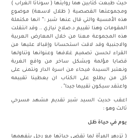
حيث طبعت كتابين هما روايتها ( سوناتا الغراب )
ومجموعتها القصصية ( ظلال لاسعة) موضوع
هذه الأمسية والتي قال عنها شبر :” انها مكتملة
المقومات وهذا تقييم د.صلاح نيازي .. وقد انتقلت
هذه المجموعة معنا من خلال المعارض العربية
والاجنبية وقد لاقت استحسانا وإقبالا عليها من
القراء لحسن تصميم غلافها وعنوانها وتناولها
قضايا مؤلمة وبشكل ساخر من واقع الغربة
ونعتبر السيدة فيحاء من اسرة الدار ونتمنى على
كل من يطلع على الكتاب ان يعطينا تقييمه
واعتقد سيكون تقييما جيدا" .
اعقب حديث السيد شبر تقديم مشهد مسرحي
ثالث وهو :
يوم في حياة ظل
( تزدهر المرأة لما تقضي حياتها مع رجل يتفهمها