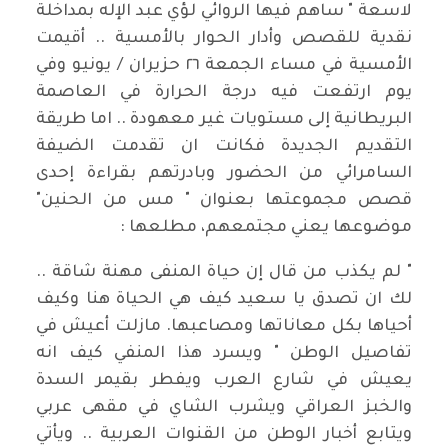
لاسعة " ساهم فيها الروائي لؤي عبد الإله بمداخلة
نقدية للقصص وأدار الحوار بالأمسية .. أقيمت
الأمسية في مساء الجمعة ٢٦ حزيران / يونيو وفي
يوم ارتفعت فيه درجة الحرارة في العاصمة
البريطانية إلى مستويات غير معهودة .. اما طريقة
التقديم الجديدة فكانت ان تقدمت الضيفة
السامرائي من الحضور وبادرتهم بقراءة إحدى
قصص مجموعتها بعنوان " مس من الحنين"
موضوعها يعني مجتمعهم، مطلعها :
" لم يكذب من قال إن حياة المنفى مهنة شاقة ..
لك ان تصدق يا سعيد كيف هي الحياة هنا وكيف
أحياها بكل معاناتها ومصاعبها. مازلت أعيش في
تفاصيل الوطن " ويسرد هذا المنفي كيف انه
يعيش في شارع العرب ويفطر بقيمر السدة
والخبز العراقي ويشرب الشاي في مقهى عربي
ويتابع أخبار الوطن من القنوات العربية .. ويأتي