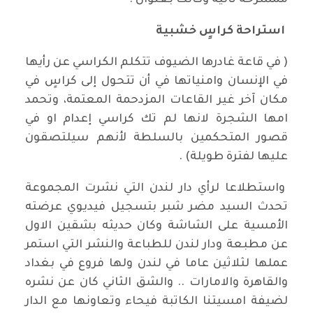
ممسرحة ثانية وكانت بعنوان :⁠
⁠⁠استراحة كراسٍ خشبية
( في قاعة غادرها الضيوف تتكلم الكراسي عن رأيها
في الإنسان وامنياتها في أن تتحول إلى كراسٍ في
مكان آخر غير القاعات المزدحمة المعتمة، وتحمد
امها الشجرة لانها لم تك كراسي إعدام او في
قصور المتحكمين بالسلطة لأنهم سيلتصقون
عليها لفترة طويلة) .
واستطلاعا لرأي دار لندن التي نشرت المجموعة
تحدث السيد مضر شبر بتسجيل فيديوي عرضته
الأمسية على الشاشة وكان حديثه بشقين الاول
عن مطبعة ودار لندن للطباعة والنشر التي استمر
عملها لثلاثين عاما في لندن ولها فروع في بغداد
والقاهرة والامارات .. والشق الثاني كان عن نشره
لضيفة امسيتنا الكاتبة فيحاء وتعاونها مع الدار