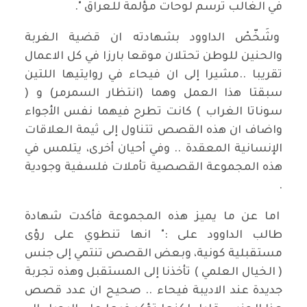
في الغالب ترسم لوحات مؤلمة للعراق ".
وشَخّصْ الداوود بشهادته ان قضية الغربة
والحنين للوطن تحتلان موقعا بارزا في كل الاعمال
تقريبا ..مشيرا إلى ان فيحاء في روايتيها اللتين
سبقتا هذا العمل وهما (انتظار السمرمر) و (
سوناتا الغراب ) كانت تطرح فيهما نفس الأجواء
واضاف ان هذه القصص تتناول إلى ثيمة العلاقات
الإنسانية المعقدة .. وفي أحيان أخرى، يتلمس في
هذه المجموعة القصصية تأملات فلسفية وجودية
.
اما عن ما يميز هذه المجموعة فأكدت شهادة
طالب الداوود على :" انها تنطوي على رؤى
مستقبلية كونية، وبعض القصص تنتمي إلى جنس
( الخيال العلمي ) تأخذنا إلى المستقبل وهذه تجربة
جديدة عند الاديبة فيحاء .. صحيح ان عدد قصص