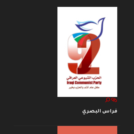
فراس البصري