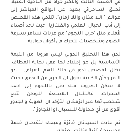
في القسم الثالث والأكثر جرأة من الناحية الفنية،
تحلق السامرائي بعيدا عن الواقع المباشر إلى
عوالم " اللا مكان واللا زمان". تنتمي هذه القصص
إلى أدب الخيال العلمي والفنتازيا، حيث نجد أصداء
لأفلام مثل "حرب النجوم" مع عربات تسافر بسرعة
الضوء وشخصيات تتحرك في أكوان موازية .
لكن هذا التحليق الكوني ليس هروبا من الثيمة
الأساسية بل هو إمتداد لها ففي نهاية المطاف،
تظل القصص تدور في فلك الهم العراقي. يبدو
الأمر وكأن الكاتبة تقول ان الجرح من العمق بحيث
لا يمكن الهروب منه حتى باللجوء إلى ابعد
المجرات، فالظلال اللاسعة للوطن تتبع
شخصياتها عبر الزمكان، لتؤكد ان الهوية والجذور
أقوى من أي محاولة للنسيان او التجاوز ".
ثم عادت السيدتان فائزة وفيحاء لتقدمان قصة