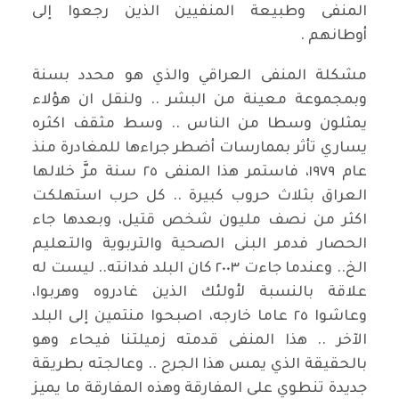
المنفى وطبيعة المنفيين الذين رجعوا إلى
أوطانهم .
مشكلة المنفى العراقي والذي هو محدد بسنة
وبمجموعة معينة من البشر .. ولنقل ان هؤلاء
يمثلون وسطا من الناس .. وسط مثقف اكثره
يساري تأثر بممارسات أضطر جراءها للمغادرة منذ
عام ١٩٧٩، فاستمر هذا المنفى ٢٥ سنة مرَّ خلالها
العراق بثلاث حروب كبيرة .. كل حرب استهلكت
اكثر من نصف مليون شخص قتيل، وبعدها جاء
الحصار فدمر البنى الصحية والتربوية والتعليم
الخ.. وعندما جاءت ٢٠٠٣ كان البلد فدانته.. ليست له
علاقة بالنسبة لأولئك الذين غادروه وهربوا،
وعاشوا ٢٥ عاما خارجه، اصبحوا منتمين إلى البلد
الآخر .. هذا المنفى قدمته زميلتنا فيحاء وهو
بالحقيقة الذي يمس هذا الجرح .. وعالجته بطريقة
جديدة تنطوي على المفارقة وهذه المفارقة ما يميز