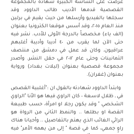
عرضت على الشاشة الكبيرة شهادة بالمجموعة
القصصية قدمها الأديب طالب الداوود وقد
سجلها بالفيديو وأرسلها من حيث يقيم في برلين
منذ العام ٢٠١٥، وقد أسس موقعا الكترونيا بعنوان
(الف ياء) مخصصاً بالدرجة الأولى للأدب. نشر فيه
حتى الآن لما يقرب من ٤٠ أديبا وأديبة أغلبهم
عراقيون. وكان قد عمل في دمشق من منتصف
الثمانينات وحتى عام ٢٠١٢ في حقل النشر. وأصدر
مجموعة قصصية بعنوان (ليلات بغداد) ورواية
بعنوان (غفران).
وابتدأ الداوود شهادته بالقول ان :"أغلبية القصص
في ـ ظلال لاسعة – كان الراوي فيها هو الأنا "الراوي
الشخصي " وقد يكون رجلا او امرأة، حسب طبيعة
القصة او بطلها .. والنمط الثاني من الرواة هو
الرائي الغائب الذي يهتم بالتفاصيل .. وأحيانا هناك
راوٍ جمعي، كما في قصة " إلى من يهمه الأمر" فيه