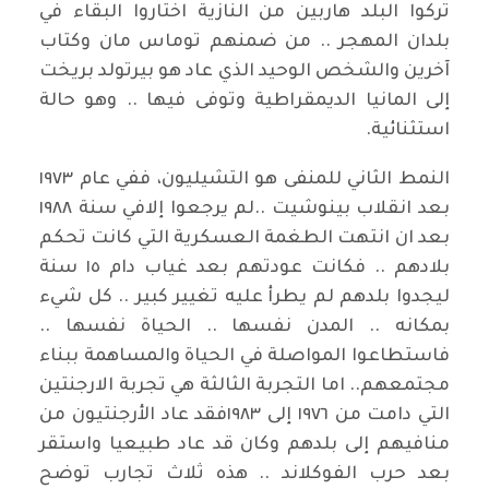
تركوا البلد هاربين من النازية اختاروا البقاء في
بلدان المهجر .. من ضمنهم توماس مان وكتاب
آخرين والشخص الوحيد الذي عاد هو بيرتولد بريخت
إلى المانيا الديمقراطية وتوفى فيها .. وهو حالة
استثنائية.
النمط الثاني للمنفى هو التشيليون، ففي عام ١٩٧٣
بعد انقلاب بينوشيت ..لم يرجعوا إلافي سنة ١٩٨٨
بعد ان انتهت الطغمة العسكرية التي كانت تحكم
بلادهم .. فكانت عودتهم بعد غياب دام ١٥ سنة
ليجدوا بلدهم لم يطرأ عليه تغيير كبير .. كل شيء
بمكانه .. المدن نفسها .. الحياة نفسها ..
فاستطاعوا المواصلة في الحياة والمساهمة ببناء
مجتمعهم.. اما التجربة الثالثة هي تجربة الارجنتين
التي دامت من ١٩٧٦ إلى ١٩٨٣فقد عاد الأرجنتيون من
منافيهم إلى بلدهم وكان قد عاد طبيعيا واستقر
بعد حرب الفوكلاند .. هذه ثلاث تجارب توضح