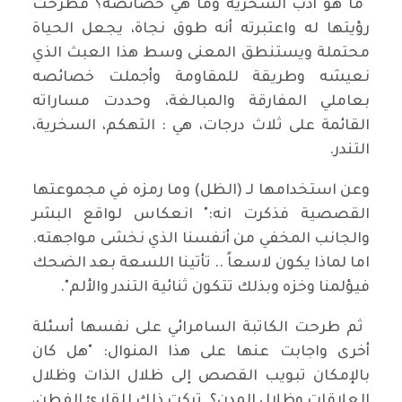
⁠ ⁠⁠ما هو أدب السخرية وما هي خصائصه؟ فطرحت
رؤيتها له واعتبرته أنه طوق نجاة، يجعل الحياة
محتملة ويستنطق المعنى وسط هذا العبث الذي
نعيشه وطريقة للمقاومة وأجملت خصائصه
بعاملي المفارقة والمبالغة، وحددت مساراته
القائمة على ثلاث درجات، هي : التهكم، السخرية،
التندر.
⁠⁠⁠وعن استخدامها لـ (الظل) وما رمزه في مجموعتها
القصصية فذكرت انه:" انعكاس لواقع البشر
والجانب المخفي من أنفسنا الذي نخشى مواجهته.
اما لماذا يكون لاسعاً .. تأتينا اللسعة بعد الضحك
فيؤلمنا وخزه وبذلك تتكون ثنائية التندر والألم".
⁠⁠⁠ ثم طرحت الكاتبة السامرائي على نفسها أسئلة
أخرى واجابت عنها على هذا المنوال: "هل كان
بالإمكان تبويب القصص إلى ظلال الذات وظلال
العلاقات وظلال المدن؟. تركت ذلك للقارئ الفطن،