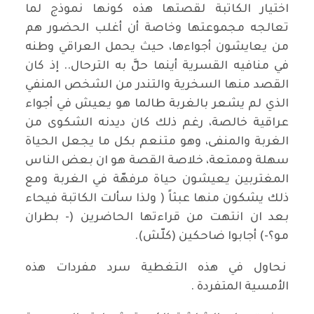
اختيار الكاتبة لقصتها هذه كونها نموذج لما
تعالجه مجموعتها وخاصة أن أغلب الحضور هم
من يعايشون أجواءها، حيث يحمل العراقي وطنه
في منافيه القسرية أينما حلَّ به الترحال.. إذ كان
القصد منها السخرية والتندر من الشخص المنفي
الذي لم يشعر بالغربة طالما هو يعيش في أجواء
عراقية خالصة، رغم ذلك كان ديدنه الشكوى من
الغربة والمنفى، وهو متنعم بكل ما يجعل الحياة
سهلة وممتعة، خلاصة القصة هو ان بعض الناس
المغتربين يعيشون حياة مرفهّة في الغربة ومع
ذلك يشكون منها عبثاً ( ولذا سألت الكاتبة فيحاء
بعد ان انتهت من قراءتها الحاضرين (- بطران
مو؟-) أجابوا ضاحكين (كلّش).
نحاول في هذه التغطية سرد مفردات هذه
الأمسية المتفردة .