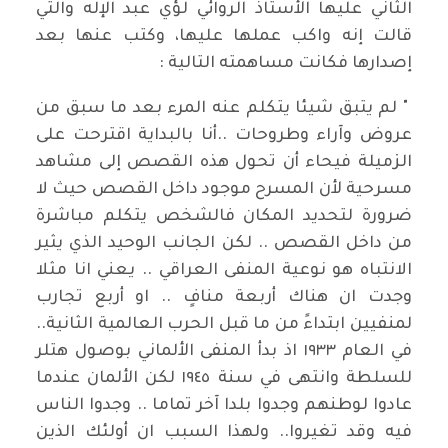
الثاني عليها الأستاذ الروائي لؤي عبد الإله والتي
قالت إنه واكب عملها عليها، وكتب عنها بعد
إصدارها فكانت مساهمته التالية :⁠⁠
" لم يتبق شيئا يتكلم عنه المرء بعد ما سبق من
عروض وآراء وطروحات ..أنا بالبداية اقترحت على
الزميلة فيحاء أن تحول هذه القصص إلى مشاهد
مسرحية لأن المسرح موجود داخل القصص حيث لا
ضرورة لتحديد المكان فالشخص يتكلم مباشرة
من داخل القصص .. لكن الجانب الوحيد الذي يثير
الانتباه هو نوعية المنفى العراقي .. يعني انا مثلا
وجدت ان هناك أربعة منافٍ .. او أربع تجارب
لمنفيين ابتداءً من ما قبل الحرب العالمية الثانية..
في العام ١٩٣٣ اذ بدأ المنفى الألماني بوصول هتلر
للسلطة وانتهى في سنة ١٩٤٥ لكن الألمان عندما
عادوا لوطنهم وجدوا بلدا آخر تماما .. وجدوا الناس
فيه وقد تغيروا.. ولهذا السبب ان أولئك الذين