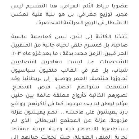
عضويا برباط الألم العراقي. هذا التقسيم ليس
مجرد توزيع جغرافي، بل هو بنية فنية تعكس
الانشطار في الروح العراقية المعاصرة .
تأخذنا الكاتبة إلى لندن، ليس كعاصمة عالمية
صاخبة، بل كمسرح خلفي لحياة جالية من المنفيين
العراقيين. الزمن محدد بدقة : ما بعد غزو عام ٢٠٠٣.
الشخصيات هنا ليست مهاجرين اقتصاديين
شباب، بل هم في الغالب منفيون سياسيون
تجاوزوا منتصف العمر ووصلوا إلى بريطانيا وقد
استنفدت سنواتهم افضل فرص الاندماج.
تصورهم الكاتبة كأرواح معلقة عالقة بين حنين
مؤلم لوطن لم يعد موجودا كما في ذاكرتهم، وواقع
بارد يعيشون على هامشه .. انهم يعيشون عزلة
مزدوجة، عزلة عن المجتمع البريطاني الذي لم
يستطيعوا الانصهار فيه وعزلة فردية عمقتها
تجربة المنفى الطويلة، حيث تحولت حياتهم إلى