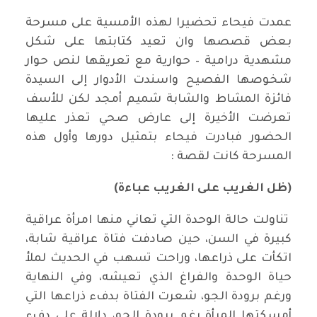
عمدت فيحاء تحضيرا لهذه الأمسية على مسرحة
بعض قصصها وان تعيد كتابتها على شكل
مشهدية درامية – حوارية مع تعريقها لنص حوار
شخوصها الفصيح واسندت الأدوار إلى السيدة
فائزة المشاط والشابة شميم أمجد لكن للأسف
تعرضت الأخيرة إلى عارض صحي تعذر عليها
الحضور فبادرت فيحاء بتمثيل دورها وأول هذه
المسرحة كانت لقصة :
(ظل الغريب على الغريب عباءة)
تناولت حالة الوحدة التي تعاني منها امرأة عراقية
كبيرة في السن، حين صادفت فتاة عراقية شابة،
اتكأت على ذراعها، وراحت تسهب في الحديث لملأ
حياة الوحدة والفراغ الذي تعيشه، وفي النهاية
ورغم برودة الجو، شعرت الفتاة بدفء ذراعها التي
أمسكتها المرأة رغم برودة الجو، دلالة على دفء