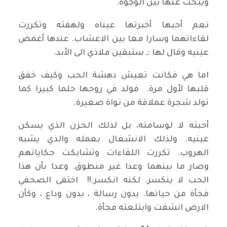
ويبحث عنها بين الوجوه.
نعم أحبها أخبرتها عيناه ولهفته وتكررت
لقاءاتهما وسارا معا بين الاعشاب. عندها أغمض
عينيه وقال لها :ـ ستبقين ملاذي الى الأبد.
اما هي فكانت تعيش دهشة الحب وكيف خفق
قلبها لأول مرة. فولد في روحها حلما كبيرا كما
تولد شجرة عملاقة من نواة صغيرة.
أحبته لا لوسامته، بل لذلك الحزن الذي يسكن
عينيه. ولذلك الانشغال بعمله والذي يشبه
الهروب. تكررت اللقاءات وتشابكت حكاياتهم
وصار ما بينهما وعدا غير منطوق. وعدا بأن هذا
الحب لا ينكسر. لكنه انكسر.!! اختفى الصحفي
فجأة من حياتها. بدون رسالة ، بدون وداع ، وكأن
الارض انشقت وابتلعته فجأة.