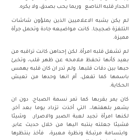
الجدار قلبه الناصع وربما يحب بصدق، ولا يكره.
لم يكن يشبه الاعلاميين الذين يملؤون شاشات
التلفزة ضجيجا. كانت مواضيعه جادة وتحمل جرأة
مميزة.
لم تشغل قلبه امرأة. لكن إحداهن كانت تراقبه من
بعيد كأنها تحفظ ملامحه عن ظهر قلب، وتخبئ
حبها بين دقات قلبها. ولم تدر ان كان قلبه يهمس
باسمها كما تفعل. أم انها وحدها من تعيش
الحكاية.
كان يمر بقربها كما تمر نسمة الصباح. دون ان
يشعر بلهفتها،. التي أخذت تزداد يوما بعد آخر.
لكنها امرأة تجيد لعبة الصبر والاصرار. وشيئا
فشيئا جعلته ينتبه اليها من خلال حديث عابر.
وابتسامة مرتبكة ونظرة معبرة، فأخذ ينتظرها