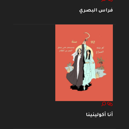
فراس البصري
أنا أكولينينا