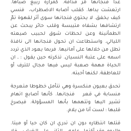
غدا فنجانها مُرّ مذاقه. كمرارة ربيع صباها.
ارتعشت يداها. كقلب أصابه الاضطراب، فنسي
كيف يخفق. لا يحتوي فنجانها سوى أثر لقهوة تمّ
ارتشافها بشفاه متيبسة وقلب حائر يبحث عن
الطمأنينة وعن لحظات شوق لحبيب ضيعته
الليالي. واستطاعت ان تحول فنجانها الى نافذة
تطل من خلالها على أمانيها. فربما يعود الذي تردد
اسمه على عتبة النسيان. تذكرته حين يقول : ـ ان
الحياة مهمة صعبة ليس فيها مجال للترف أو
للعاطفة. لكنها أحبته.
تحدق بعيون منكسرة وهي تتأمل خطوطا متعرجة
منسابة في قعر فنجانها. كأنها أصابع اتهام
تشير اليها وتتهمها بأنها المسؤولة. فيصرخ
قلبها : لست أنا من يلام.
قتلها انتظاره دون ان تدري ان كان حيا أو ميتا.