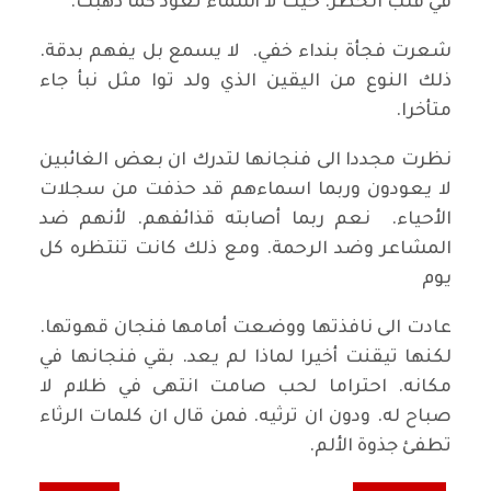
في قلب الخطر. حيث لا أسماء تعود كما ذهبت.
شعرت فجأة بنداء خفي. لا يسمع بل يفهم بدقة.
ذلك النوع من اليقين الذي ولد توا مثل نبأ جاء
متأخرا.
نظرت مجددا الى فنجانها لتدرك ان بعض الغائبين
لا يعودون وربما اسماءهم قد حذفت من سجلات
الأحياء. نعم ربما أصابته قذائفهم. لأنهم ضد
المشاعر وضد الرحمة. ومع ذلك كانت تنتظره كل
يوم
عادت الى نافذتها ووضعت أمامها فنجان قهوتها.
لكنها تيقنت أخيرا لماذا لم يعد. بقي فنجانها في
مكانه. احتراما لحب صامت انتهى في ظلام لا
صباح له. ودون ان ترثيه. فمن قال ان كلمات الرثاء
تطفئ جذوة الألم.