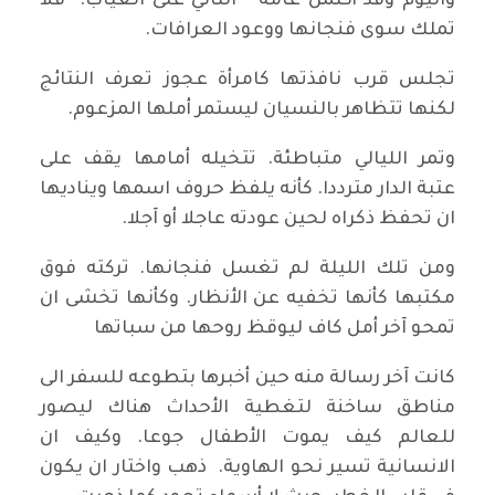
واليوم وقد أكتمل عامه الثاني على الغياب. فلا
تملك سوى فنجانها ووعود العرافات.
تجلس قرب نافذتها كامرأة عجوز تعرف النتائج
لكنها تتظاهر بالنسيان ليستمر أملها المزعوم.
وتمر الليالي متباطئة. تتخيله أمامها يقف على
عتبة الدار مترددا. كأنه يلفظ حروف اسمها ويناديها
ان تحفظ ذكراه لحين عودته عاجلا أو آجلا.
ومن تلك الليلة لم تغسل فنجانها. تركته فوق
مكتبها كأنها تخفيه عن الأنظار. وكأنها تخشى ان
تمحو آخر أمل كاف ليوقظ روحها من سباتها
كانت آخر رسالة منه حين أخبرها بتطوعه للسفر الى
مناطق ساخنة لتغطية الأحداث هناك ليصور
للعالم كيف يموت الأطفال جوعا. وكيف ان
الانسانية تسير نحو الهاوية. ذهب واختار ان يكون