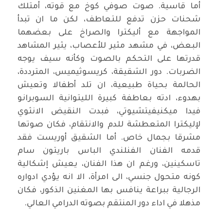
أما قاسية. صوت صوفي كوخ مع قوته، أمتلك
شحنات حزن تدفع للتعاطف، لكن ما ان تبدأ
المواجهة مع أليكترا والصراخ على بعضهما
البعض، في مشهد مثير للأعصاب، يثير المشاهد
قدرتها على التحكم بالصوت وكأنه سيف يوجه
الضربات. دور الشقيقة، كريسوثيميس، المترددة،
الحالمة بحياة طبيعية، ان تلد أطفالا وتعيش
بهدوء، ادته بعاطفة كبيرة الليتوانية السوبرانو
فيدا ميكنيفيتشيوتي، فبدت النقيض الانثوي
لإليكترا المتعطشة للدم والانتقام، فكان صوتها
مشرقا بجمال خاص. أما الشقيق أوريست فقد
قدمه الفنان الفنلندي الباس باريتون سام
تاسكينين، ورغم ان هذا الفنان، يعيش إشكالية
كونه متحول جنسي، الى امرأة، الا انه يؤدي ادواره
الرجالية ببراعة ينافس بها المغنين الذكور، فكان
مذهلا في اداء دور المنتقم بصوته الدرامي العالي.