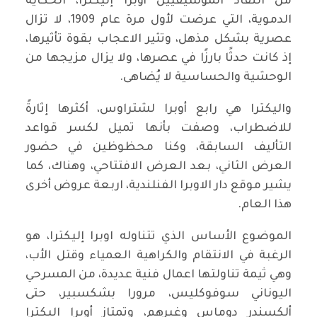
من النقاد الموسيقيين أوبرا إليكترا، الحكاية
الدموية، التي عرضت لأول مرة عام 1909، لا تزال
عصرية بشكل مذهل، وتثير الاعجاب بقوة تأثيرها،
إذ كانت حدثًا بارزًا في عصرها، ولا يزال مزيجها من
الوحشية والحساسية لا يُضاهى.
واليكترا هي رابع أوبرا لشتراوس، أكثرها إثارةً
للاضطراب، وصفت بأنها تميل لكسر قواعد
التأليف السابقة، وكنا محظوظين في حضور
العرض الثاني، بعد العرض الافتتاحي، وهناك، كما
يشير موقع دار الاوبرا الفنلندية، اربعة عروض أخرى
هذا العام.
الموضوع الأساس الذي تتناوله اوبرا إليكترا، هو
الرغبة في الانتقام والكراهية العمياء وقتل الأب،
وهي ثيمة تناولتها اعمال فنية عديدة، من المسرحي
اليوناني سوفوكليس، مرورا بشكسبير، حتى
ألكسندر دوماس وغيرهم، وتمتاز أوبرا إليكترا