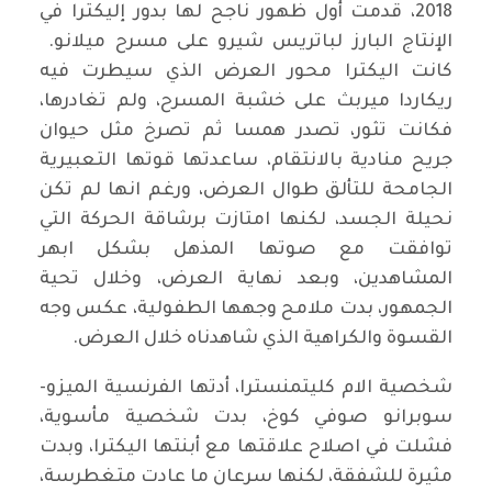
2018، قدمت أول ظهور ناجح لها بدور إليكترا في
الإنتاج البارز لباتريس شيرو على مسرح ميلانو.
كانت اليكترا محور العرض الذي سيطرت فيه
ريكاردا ميربث على خشبة المسرح، ولم تغادرها،
فكانت تثور، تصدر همسا ثم تصرخ مثل حيوان
جريح منادية بالانتقام، ساعدتها قوتها التعبيرية
الجامحة للتألق طوال العرض، ورغم انها لم تكن
نحيلة الجسد، لكنها امتازت برشاقة الحركة التي
توافقت مع صوتها المذهل بشكل ابهر
المشاهدين، وبعد نهاية العرض، وخلال تحية
الجمهور، بدت ملامح وجهها الطفولية، عكس وجه
القسوة والكراهية الذي شاهدناه خلال العرض.
شخصية الام كليتمنسترا، أدتها الفرنسية الميزو-
سوبرانو صوفي كوخ، بدت شخصية مأسوية،
فشلت في اصلاح علاقتها مع أبنتها اليكترا، وبدت
مثيرة للشفقة، لكنها سرعان ما عادت متغطرسة،