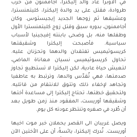
في الاوبرا عاد والد إليكترا، أجاممنون من حرب
طروادة، فقتل على يد والدة إليكترا، كليتمنسترا،
وعشيقها ثم زوجها الجديد إيجيسثوس. وكان
أجاممنون، بدوره سبق وقتل زوج كليتمنسترا الأول
وطفلها منه، بل وضحى بابنته إفيجينيا لأسباب
سياسية. فأصبحت إليكترا وشقيقتها
كريسوثيميس تفتقدان والدهما وتحزنان عليه.
تحاول كريسوثيميس نسيان معاناة الماضي،
لتعيش حياة عادية، لكن إليكترا لا تستطيع تجاوز
صدمتها، فهي تُقدّس والدها، وترتبط به عاطفيا
وتجاهد لإخفاء ذلك وتتوق للانتقام من قاتليه.
ولتحقيق خطتها، تحتاج إليكترا إلى مساعدة أختها
وشقيقها أوريست، المفقود منذ زمن طويل بعد
أن طُرد في صغره وتنتظر عودته كل يوم.
ويصل غريبان الى القصر يحملان خبر موت اخيها
أوريست. تُدرك إليكترا، يائسةً، أن على الأختين الآن