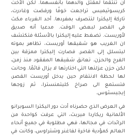
أن تنتقما لمقتل والدهما بأنفسهما. لكن الأخت
كريسوثيميس تراجعت خوفًا ورفضت وغادرت،
تاركة إليكترا لتتصرف بمفردها. أحد الغرباء مكث
في القصر لبعض الوقت. مدعيا أنه صديق
لأوريست. تضغط عليه إليكترا بالأسئلة فتكتشف
ان الغريب هو شقيقها أوريست، تظاهر بموته
ليتسلل إلى القصر. فصارت إليكترا ممزقة بين
الفرح والحزن. تعانق شقيقها المفقود منذ زمن،
لكن حزن عزلتها التي اختارتها لا يزال قائمًا. وحانت
لها لحظة الانتقام حين يدخل أوريست القصر،
فتستمع الى صراخ كليتمنسترا، ثم زوجها
إيجيسثوس.
في العرض الذي حضرناه أدت دور اليكترا السوبرانو
الألمانية ريكاردا ميربث، التي عرفت كواحدة من
الرائدات في مجالها، فهي مطلوبة في جميع أنحاء
العالم كمؤدية فاخرة لفاغنر وشتراوس، وكانت في