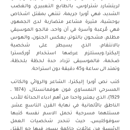
لريتشارد شتراوس، بالطابع التعبيري والغضب
الشديد، فهي أوبرا جريمة، تنتهي بمقتل اشخاص
بوحشية، مثيرة مشاعر متضاربة لدى الجمهور،
فهي مُرعبة وآسرة في آن واحد، فالجو الموسيقي
مظلم، مشحون بالتوتر، يعكس الجنون، والهوس
بالانتقام، الذي يسيطر على شخصية
إليكترا.ويستلزم عرضها استخدام أوركسترا
ضخمة، فالموسيقى تزداد حدة لحظة بلحظة،
وتمتد الى ساعة و45 دقيقة دون استراحة.
كتب نص أوبرا إليكترا، الشاعر والروائي والكاتب
المسرحي النمساوي فون هوفمانستال، (1874 ـ
1929)، الذي يعتبر واحدا من أهم ادباء الحداثة للأدب
الناطق بالألمانية في نهاية القرن التاسع عشر.
مستلهما مسرحية تحمل الاسم نفسه كتبها
سوفوكليس، حيث تنحدر شخصيات العمل
الرئيسة من عائلات حاكمة يسود فيها جو القتل