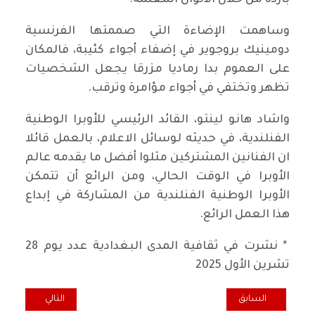
باردة من خلال الألوان المعتمة.
وساهمت الإضاءة التي صممتها الفرنسية
دومينيك بروجوير في إضفاء أجواء كئيبة، فالمكان
على العموم بدا رماديا مزرقا يجعل الشخصيات
تظهر وتختفي في أجواء مؤامرة وترقب.
واشاد هانو لينتو، القائد الرئيسي للأوبرا الوطنية
الفنلندية، في حديثه لوسائل الاعلام، بالعمل قائلا
ان الفنانين المشتركين مثلوا أفضل ما يقدمه عالم
الأوبرا في الوقت الحالي، ومن الرائع أن تتمكن
الأوبرا الوطنية الفنلندية من المشاركة في إبداع
هذا العمل الرائع.
* نشرت في ثقافية المدى البغدادية عدد يوم 28
تشرين الأول 2025
المقال السابق: نداء الخلايا
المقال التالي: روا
السابق
التالي