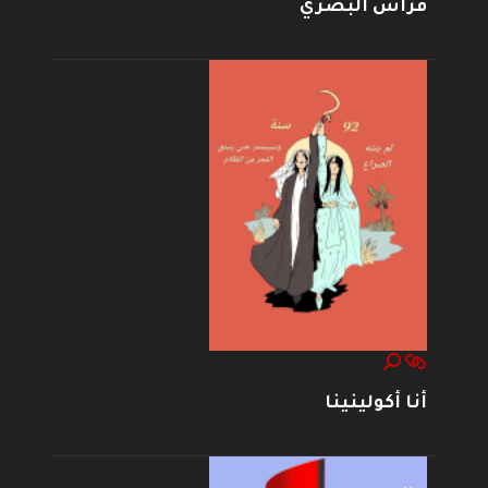
فراس البصري
أنا أكولينينا