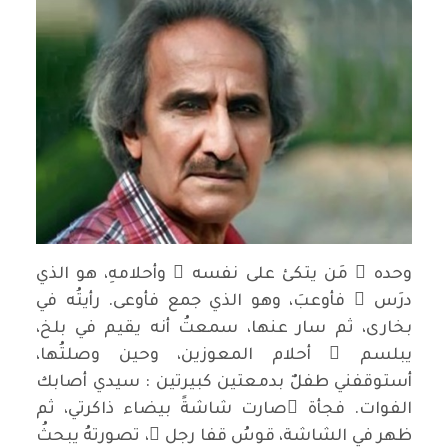
وحده ُ مَن يتكئ على نفسه ِ وأحلامهِ، هو الذي
درَس َ فأوعبَ، وهو الذي جمع فأوعى. رأيتُه في
بخارى، ثم سار عنها، سمعتُ أنه يقيم في بلخ،
يبلسم ُ أحلام المعوزين، وحين وصلتُها،
أستوقفني طفلٌ بدمعتين كبيرتين : سيدي أصابك
الفوات. فجأة ًصارت شاشةً بيضاء ذاكرتي، ثم
ظهر في الشاشة، قوسُ قفا رجل ٍ، تصورتهُ يبحثُ