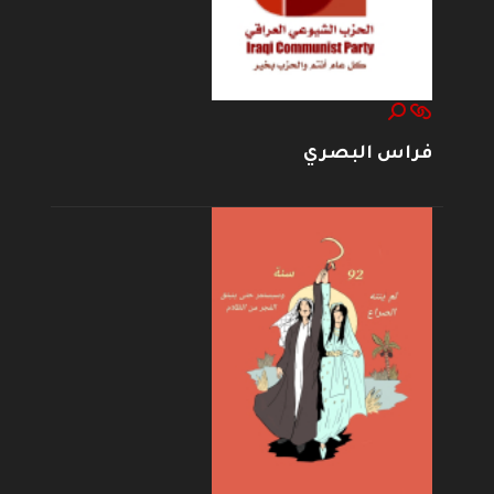
فراس البصري