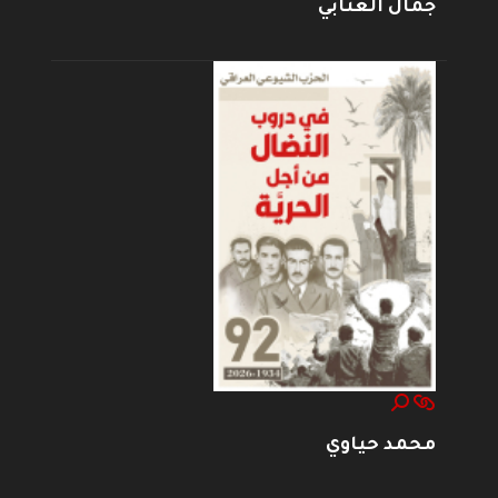
جمال العتابي
محمد حياوي