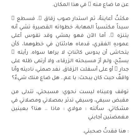
عن ما ضاع منه ُ في هذا المكان.
مكثتُ أعاينهُ، ثم استدار صوب زقاق ٍ. فسطع َ
سيداً مكتسياً المهابة، خطواته القصيرة تشي أنه
يتنزه ُ. أما الآن فهو يمشي وقد تقوس أعلى
عمودهِ الفقري، قدماه هادئتان في خطوهما، كأن
يتحاشى أن يدوس كائناتٍ لا يراها سواه. رأيته ُ
يسبّح، ولم أرَ مسبحته الزرقاء، ولا أرتمى ظله على
جدار ٍ أو على أسفلت الزقاق. نفد صمتي، ناديته وأنا
واقفٌ حيث كان يبحث: يا عم.. هل ضاع منك شيءٌ؟
توقف وعيناه ليست نحوي: مسبحتي، تتدلى من
مقبض سيفي، وسيفي تدثر بمصلاتي ومصلاتي في
مشكاتي. سألته : مولاي : ماذا .. هنا؟ بعينين
مغمضتين أجابني
: هنا فقدتُ صحبتي.