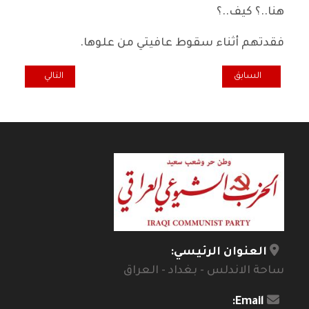
هنا..؟ كيف..؟
فقدتهم أثناء سقوط عافيتي من علوها.
المقال السابق: في هجـاء النـقد ..
المقال التالي: ال
السابق
التالي
العنوان الرئيسي:
ساحة الاندلس - بغداد - العراق
Email: