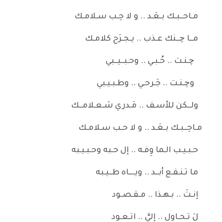
مـاحــبـك بـعَـد .. و لا حِـب سـلامـك
مــا چــنك عـذب .. يـجـرَح كلامـك
چـنـت .. حُـبـي .. وحـبــيــبي
وچـنـت .. جَـرحـي .. وطـبـيـبي
ولــكن للأسـف .. مَـدري شـعـلامــك
مـاحِــبـك بـعَـد .. و لا حـب سـلامـك
حـبـيـب الـما وِفـه .. إل حـبه وحـبـيـبه
ما تـنـفـع أبــد .. ويــــاه طــيـبه
إنـتَ .. بـهـذا .. مـقـصـود
لَ تـحـاول .. إليَّ .. اتـعـود