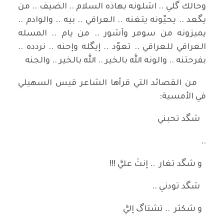
وحالك گلي .. اشلونه بهاذه السلام .. الضيف .. من
يگعد .. يحيّونه يتغنه .. العراقي .. بيه .. والوادم ..
يميزونه من سومر وآشور .. من يام .. المسله
العراقي للعراقي .. تعوّد .. إيگله وإحنه .. نردده ..
بفرحتنه .. والونه الله بالخير .. الله بالخير .. والجنه
من القصائد التي قرأها الشاعر قيس السهيلي
في الأمسية:
شگد تحبني
..
و شگد تغار .. إنتَ عليَّ !!!
شگد تودني ..
و شكثر .. تشتاگ إليَّ