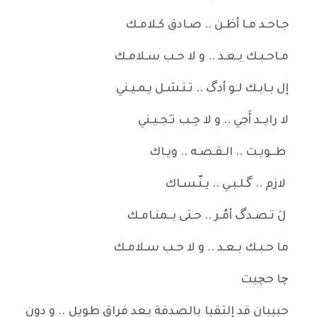
جـاحـد مـا أظـن .. صـادق كـلامـك
مـاحـبـك بـعـد .. و لا حـب سـلامـك
إل بـابـك لـو أدگ .. تـنـشـل يـمـيـني
لا رايــد أَجي .. و لا حِـب تـِجـيـني
طــويـت .. الـقـصـه .. ويـاك
لازم .. گـلـبـي .. يـنّـسـاك
لَ تـصـدگ أمُـر .. حـتى بــمنـامـك
ما حـبـك بـعـد .. و لا حـب سـلامـك
چا حچيت
حبيبان قد إلتقيا بالصدفة بعد فراقٍ طويل .. و دون