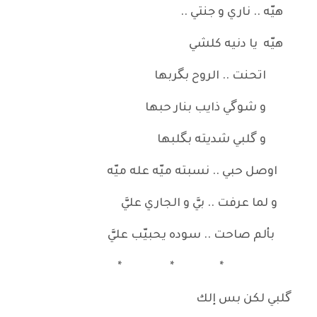
هيّه .. ناري و جنتي ..
هيّه يا دنيه كلشي
اتحنت .. الروح بگربها
و شوگي ذايب بنار حبها
و گلبي شديته بگلبها
اوصل حبي .. نسبته ميّه عله ميّه
و لما عرفت .. بيَّ و الجاري عليَّ
بألم صاحت .. سوده يحبيّب عليَّ
* * *
گلبي لكن بس إلك