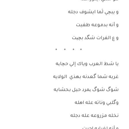
و يبچي لَما ايشوف دجله
و آنه بدموعه طفيت
و ع الفرات شگد بچیت
* * * *
يا شط العرب وياك إلي حچایه
غربه شما گعدنه بهذي الولايه
شوگ شوگ یمرد حيل بحشايه
وگلبي وناته عله اهله
نخله مزروعه عله دجله