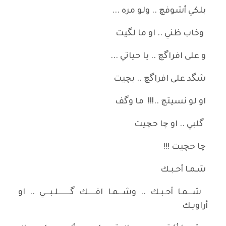
بلكي أشوفچ .. ولو مره ...
وخاب ظني .. او ما لگيت
و على افراگچ .. يا حياتي ...
شگد على افراگچ .. بچيت
او لو نسيتچ ..!!! ما وگف
گلبي .. او چا حچيت
چا حچيت !!!
شـمـا أحـبـك
شـــمـا أحـبـك .. وشـــمـا افـــــك گــــــــلـبـــي .. او
أراويـك