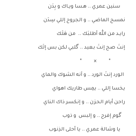
سنين عمري .. هـسا ويـاك و بِدَن
نمسح الماضي .. و الجروح إللي سِدَن
رايـد من الله أطلبَك .. من هَلَك
إنتَ صح إنتَ بعيد .. گلبي لكن بس إلَك
* × *
الورد إنتَ الورد .. و آنه الشوك والماي
يخسا إللي .. يمِس طاريك اهواي
راحن أيام الحزن .. و إنكسر ذاك الناي
گوم إفرح .. و إلبس و ذوب
يا وشالة عمري .. يا أحلى الذِنوب