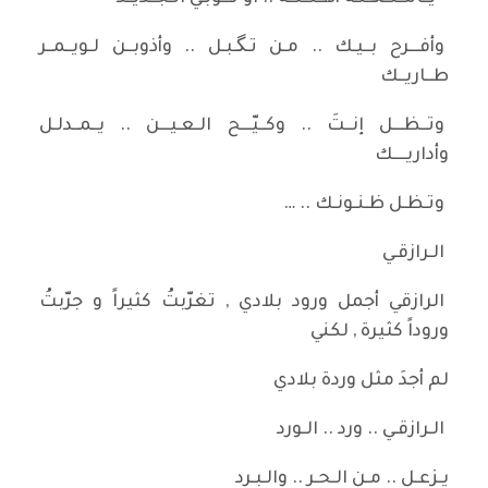
وأفـــرح بــيـك .. مـن تـگـبـل .. وأذوبــن لـويــمــر
طــاريــك
وتــظـــل إنــتَ .. وكــيّـــح الـعـيـــن .. يــمــدلـل
وأداريــــك
وتـظـل ظـنـونـك .. …
الـرازقـي
الرازقي أجمل ورود بلادي , تغرّبتُ كثيراً و جرّبتُ
وروداً كثيرة , لكني
لم أجدَ مثل وردة بلادي
الـرازقـي .. ورد .. الـورد
يـزعـل .. مـن الـحـر .. والـبـرد