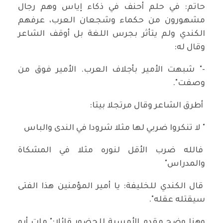
حاتم: في حلم أحنف في ذكاء إياس وهم رجال
مشهورون من حكماء وشجعان العرب، عرفهم
الكندي ولم يتأثر بجرس اللغة بل أوقف الشاعر
وقال له:
-" شبهت الأمير بأجلاف العرب. الأمير فوق من
وصفت".
أطرق الشاعر وقال مرتجلا بيتا:
" لا تنكروا ضربي لها مثلا شرودا في الندى والباس
فالله ضرب الأقل لنوره مثلا في المشكاة
والمدراس"
قال الكندي للخليفة: يا أمير المؤمنين هذا الفتى
سيقتله عقله".
وهنا وضح مقدم الأمسية للحضور قائلا:" مات أبو