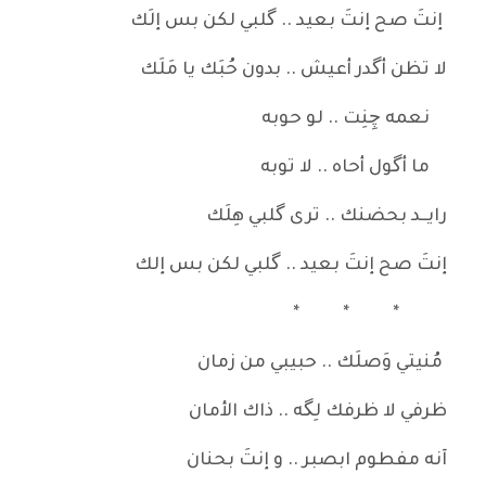
إنتَ صح إنتَ بعيد .. گلبي لكن بس إلَك
لا تظن أگدر أعيش .. بدون حُبَك يا مَلَك
نعمه چِنِت .. لو حوبه
ما أگول أحاه .. لا توبه
رايــد بحضنك .. ترى گلبي هِلَك
إنتَ صح إنتَ بعيد .. گلبي لكن بس إلك
* * *
مُنيتي وَصلَك .. حبيبي من زمان
ظرفي لا ظرفك لِگه .. ذاك الأمان
آنه مفطوم ابصبر .. و إنتَ بحنان