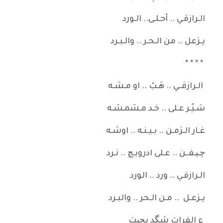
الـرازقـي .. أحـلـى.. الـورد
يـزعل .. من الـحـر .. والـبـرد
* * * *
الـرازقــي .. هَـبْ .. او مـشـه
سَـيًـر عـلى .. خـد مـشمـشـه
غـار الـزمـن .. بـيـنـه .. اوشـه
چـیـفــن .. عـلى ادروبـچ .. نـرد
الـرازقـي .. ورد .. الورد
يـزعـل .. مـن الـحر .. والبـرد
ع الفرات شگد بچیت