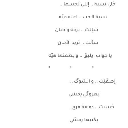
خَلي نسبه .. إللي تحسها ..
نسبة الحب .. اعله ميّه
سإلت .. برقه و حنان
سألت .. تريد الأمان
يا جواب ايليق .. و يطمنها هيّه
* * *
إصفَنِت .. و الشوگ ..
بعروگي يمشي
حَسيت .. دمعة فرح ..
يكتبها رمشي