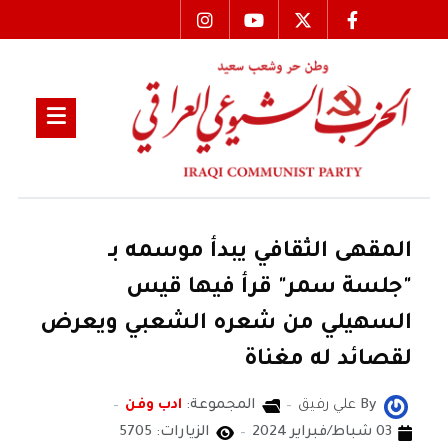
المقهى الثقافي يبدأ موسمه بـ
"جلسة سمر" قرأ فيها قيس
السهيلي من شعره الشعبي ويعرض
لقصائد له مغناة
By
علي رفيق
المجموعة:
ادب وفن
03 شباط/فبراير 2024
الزيارات: 5705