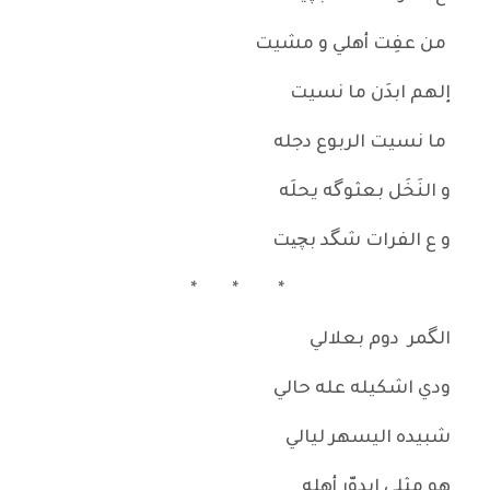
من عفِت أهلي و مشيت
إلهم ابدَن ما نسيت
ما نسيت الربوع دجله
و النَخَل بعثوگه يحلَه
و ع الفرات شگد بچیت
* * *
الگمر دوم بعلالي
ودي اشكيله عله حالي
شبيده اليسهر ليالي
هو مثلي ايدوّر أهله