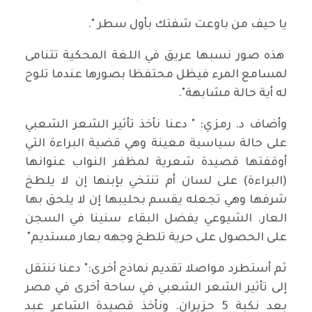
يا حيف من باوعت شفتك بأول سطر ".
هذه صور نسبها عريق في اللغة المحكية تتنامى
لمسامع المرء فيظل محتفظا بصورها عندما تلوح
له أية حالة مشابهة".
وأضاف د. رمزي: " دعنا نأخذ تأثير الشعر الشعبي
على حالة سياسية معينة وهي قضية البراءة التي
أوقفتها قصيدة شعرية لمظفر النواب عنوانها
(البراءة) على لسان أم تنتخي بإبنها إن لا يلطخ
شرفها وهي تجعله يقسم بحليبها إن لا يلحق بها
العار. الشيوعي يفضل البقاء سنينا في السجن
على الحصول على حرية تلطخ وجهه بعار مستديم"
ثم أستطرد مواصلا تقديم نماذج أخرى:" دعنا ننتقل
إلى تأثير الشعر الشعبي في ساحة أخرى في مصر
بعد نكبة 5 حزيران. ونأخذ قصيدة الشاعر عبد