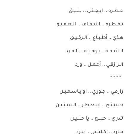
عـطـره .. ايـجـنـن .. يـلـيـق
تـمـطـره .. اشـفـاف .. الـعـقـيـق
هـذي .. أطـبـاع .. الـرقـيـق
انـشـمـه .. يـومـيـة .. الـفـرد
الـرازقـي .. أجـمـل .. ورد
* * * *
رازقـي .. جـوري .. او يـاسـمـيـن
حـسـنـچ .. امـعـطـر .. الـسـنـيـن
تـدري .. حـبــچ .. يا حـنـيـن
مـارد .. اكـليــبـي .. مـرد