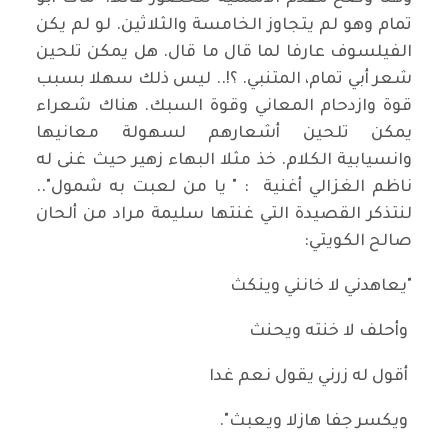
تمام وهو لم يتجاوز الخامسة والثلاثين. لو لم يكن
الفيلسوف عارفا لما قال ما قال. هل يمكن تلحين
شعر أبي تمام، المتنبي. ؟!.. ليس ذلك سهلا بسبب
قوة وازدحام المعاني وقوة السبك. هناك شعراء
يمكن تلحين أشعارهم لسهولة معانيها
وانسيابية الكلام. خذ مثلا البهاء زهير حيث غنى له
ناظم الغزالي أغنية : " يا من لعبت به شمول"..
لنتذكر القصيدة التي غنتها سليمة مراد من ألحان
صالح الكويتي:
"يعاهدني لا خانني وينكث
وأحلف لا خنته ويحنث
أقول له زرني يقول نعم غدا
ويكسر جفا هازلا ويعبث".