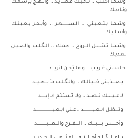
وشـمـا أكـتـب .. بـحـبـك قـصـايـد .. وألـهـج بـإسـمـك
ونـاديـك
وشـمـا يـتـعـبـنـي .. الـســـــــهـر .. وأبـحـر بـعـيـنـك
وأسـلـيـك
وشـمـا تـشـيـل الــروح .. هـمـك .. الـگـلـب والـعـيـن
تـفـديـك
حـاسبني غـريـب .. و ما تِحـن اتريـــد
يــعـــذبـنـي خـــيـالـك .. والـگـلـب مـَ يــهــيــد
لاعــيــنـك تــصــد .. ولا تــسـَلـِم ابـ إيـــــد
وتـــظـل ابـعـيــــــــــد ..عـنـي ابـعـيــــــــــــــــــد
وأحــــس بــــيـــك .. الـــفــرح والــعـــيــــــــــد
يــامــلــگــلـه أهــلــنــه .. او ثـــوبـي الـجــديــد