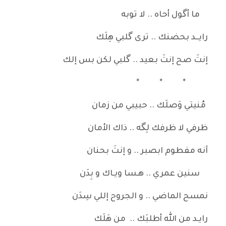
ما أگول أحاه .. لا توبه
رايــد بحضنك .. ترى گلبي هِلَك
إنتَ صح إنتَ بعيد .. گلبي لكن بس إلك
* * *
مُنيتي وَصلَك .. حبيبي من زمان
ظرفي لا ظرفك لِگه .. ذاك الأمان
آنه مفطوم ابصبر .. و إنتَ بحنان
سنين عمري .. هـسا ويـاك و بِدَن
نمسح الماضي .. و الجروح إللي سِدَن
رايـد من الله أطلبَك .. من هَلَك