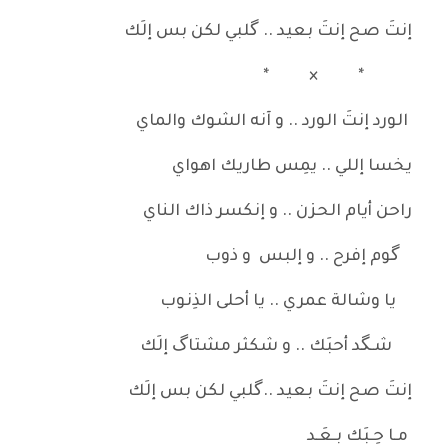
إنتَ صح إنتَ بعيد .. گلبي لكن بس إلَك
* × *
الورد إنتَ الورد .. و آنه الشوك والماي
يخسا إللي .. يمِس طاريك اهواي
راحن أيام الحزن .. و إنكسر ذاك الناي
گوم إفرح .. و إلبس و ذوب
يا وشالة عمري .. يا أحلى الذِنوب
شـگد أحبَك .. و شكثر مشتاگ إلَك
إنتَ صح إنتَ بعيد ..گلبي لكن بس إلَك
مـا حِـبَك بـعَـد