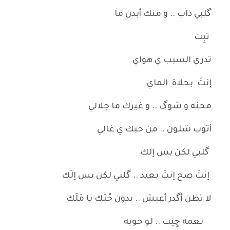
گلبي ذاب .. و منك أبدن ما
تبِت
تدري السبب ي هواي
إنتَ بحلاة الماي
محنه و شوگ .. و غيرك ما حِلالي
أتوب شلون .. من حبك ي غالي
گلبي لكن بس إلك
إنتَ صح إنتَ بعيد .. گلبي لكن بس إلَك
لا تظن أگدر أعيش .. بدون حُبَك يا مَلَك
نعمه چِنِت .. لو حوبه