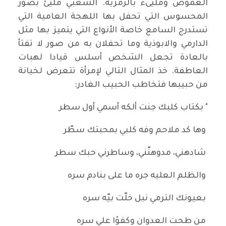
الغموض ومليىء بالرمزية. الشعبي مليئ بصور
المحسوس التي تحفل بها اللهجة العامية التي
تستدرج السامع خاصة الأنواع التي يتميز بها مثل
الدارمي والابوذية وما تحفلان به من صور لا تفتأ
بالعادة تجعل الشخص أسلس قيادا لهبات
العاطفة. خذ المثال التالي لإمرأة تتعرض لخيانة
من حبيبها فتخاطب الحبيب الغادر:
" بكتاب كلبك جنت ألكه أسمي أول سطر
وها كد ملاحم وفه كلبي بمحبتك سطّر
شادهني، مدوهنّني، وساطرني حبك سطر
والظلم العليه جره ما على بنادم سره
بعيونك الترمي نبل خلّت بيّه سره
من طحت العدوان وكفوْا علي سره