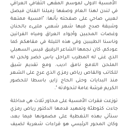
الأمسية الاولى لموسم المقهى الثقافي العراقي
في لندن لهذا العام وصفها زميلنا الفنان فيصل
لعيبي صاحي على صفحته بأنها: "امسية ممتعة
وشيقة صدح فيها شعر شعبي مليىء بالحنان
وغصات المحبين وأجواء العراق ومياه الفراتين
وناسنا الطيبين وفي هذه الليلة في مقاهكم كما
عودكم، كان نجمها الشاعر الرقيق قيس السهيلي
الذي غنى له المطرب الراحل ياس خضر ولحن له
الملحن اللامع نامق اديب. ومع تقديم شيق
للكاتب والقاص رياض رمزي الذي عرج على الشعر
منذ البدايات وحتى الحاج زاير، باسطا للحضور
الكريم فرشة عامة لتحولاته ".
توزعت فقرات الأمسية على محاور ثلاث هي مداخلة
جاءت كتوطئة وتمهيد قدمها الدكتور رياض رمزي
سنأتي بهذه التغطية على مضمونها فيما بعد،
وكان المحور الرئيسي هو قراءات شعرية لضيف