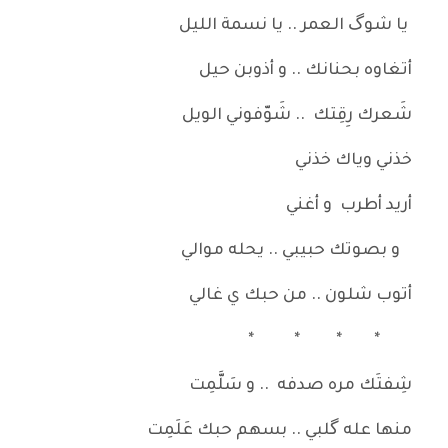
يا شوگ العمر .. يا نسمة الليل
أتغاوه بحنانك .. و أذوبن حيل
شَعرك رِقِتك .. شَوّفوني الويل
خذني وياك خذني
أريد أطرب و أغني
و بصوتك حبيبي .. يحله موالي
أتوب شلون .. من حبك ي غالي
* * * *
شِفتَك مره صدفه .. و سَلَّمِت
منها عله گلبي .. بسهم حبك عَلَمِت