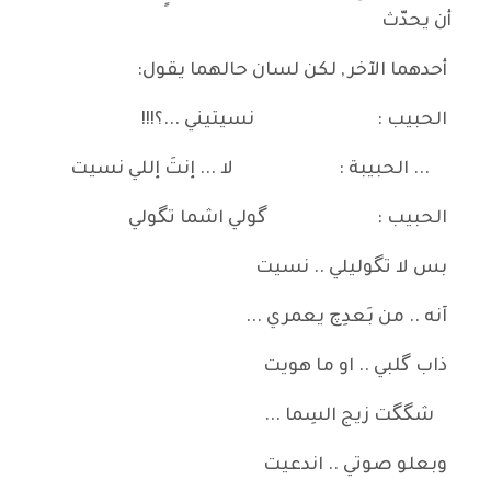
أن يحدّث
أحدهما الآخر , لكن لسان حالهما يقول:
الحبيب : نسيتيني ...؟!!!
... الحبيبة : لا ... إنتَ إللي نسيت
الحبيب : گولي اشما تگولي
بس لا تگوليلي .. نسيت
آنه .. من بَعدِچ يعمري ...
ذاب گلبي .. او ما هويت
شگگت زيج السِما ...
وبعلو صوتي .. اندعيت