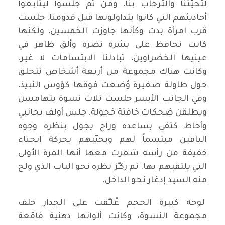
لتحيّتنا والترحاب بنا، ومن ثم جلسوا ليتابعوا
أحاديثهم التي كانوا يتداولونها قبل قدومنا. جلست
قرب امرأة بدت وكأنها جاوزت الخمسين، ولكنها
كانت تحافظ على بشرة نضرة وألق ظاهر في
عينيها الخضراوين، تبادلنا الابتسامات لا غير.
وكانت هناك مجموعة من أربعة أشخاص تتحلق
حول طاولة صغيرة وُضعت فوقها كؤوس النبيذ،
وفي الجانب الأيسر جلست ثلاث نسوة يتهامسن
ويطلقن ضحكات خافتة خجولة. جلس أولف بجانبي
وأحاط كتفي بساعده وراح يجول بنظره وجوه
الباقين مبتسماً لهم ويحيّيهم بحركة انحناء
خفيفة من رأسه شعرت معها أنها المرة الأولى
التي يلتقيهم بها. ثم ركـّز نظره نحو الباب الذي ولج
منه السيد إدغار نحو الداخل.
لوحة كبيرة الحجم عُلـّقت على الجدار خلف
مجموعة النسوة، وكانت ألوانها دهنية فاقعة