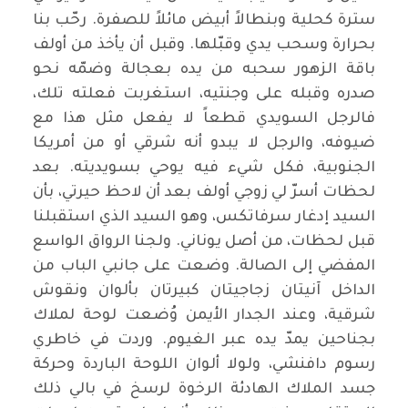
سترة كحلية وبنطالاً أبيض مائلاً للصفرة. رحّب بنا
بحرارة وسحب يدي وقبّلها. وقبل أن يأخذ من أولف
باقة الزهور سحبه من يده بعجالة وضمّه نحو
صدره وقبله على وجنتيه، استغربت فعلته تلك،
فالرجل السويدي قطعاً لا يفعل مثل هذا مع
ضيوفه، والرجل لا يبدو أنه شرقي أو من أمريكا
الجنوبية، فكل شيء فيه يوحي بسويديته. بعد
لحظات أسرّ لي زوجي أولف بعد أن لاحظ حيرتي، بأن
السيد إدغار سرفاتكس، وهو السيد الذي استقبلنا
قبل لحظات، من أصل يوناني. ولجنا الرواق الواسع
المفضي إلى الصالة. وضعت على جانبي الباب من
الداخل آنيتان زجاجيتان كبيرتان بألوان ونقوش
شرقية، وعند الجدار الأيمن وُضعت لوحة لملاك
بجناحين يمدّ يده عبر الغيوم. وردت في خاطري
رسوم دافنشي، ولولا ألوان اللوحة الباردة وحركة
جسد الملاك الهادئة الرخوة لرسخ في بالي ذلك