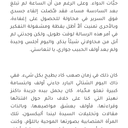
حبّات الدواء. وعلى الرغم من أن الساعة لم تبلغ
بعد السادسة مساء، فقد فـّضلت إلقاء جسدي
فوق السرير في محاولة للحصول على إغفاءة،
وبالأحرى تمنيت ألاّ أظل يقظة ومشغولة التفكير
في أمر هذه الرسالة لوقت طويل، ولكن وجدتني لم
أنل من محاولاتي شيئاً يذكر. واليوم أجلس وحيدة
ولم يعد أولف الحبيب جواري، يا لتعاستي.
كان ذلك في زمان صعب كاد يطيح بكل شيء. ففي
ذاك اليوم الشتائي البارد جاءني أولف وابتسامة
كبيرة تعلو محّياه. كان يحمل بيده جريدة داكنز
نهيتر التي كنا على خلاف دائم حول اقتنائها
وقراءتها، فأولف يعشق مواضيعها، وبالذات
مقالات وتحليلات السيدة ليندا أليكسون، تلك
المرأة المتصابية بصورتها الموحية باللؤم، وكنت