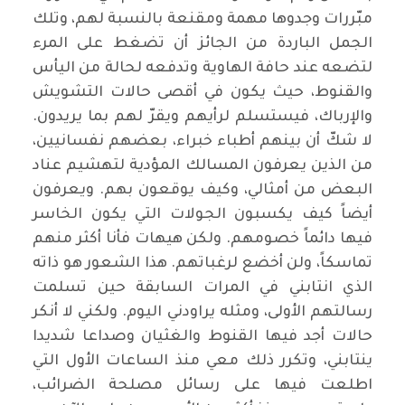
مبّررات وجدوها مهمة ومقنعة بالنسبة لهم، وتلك
الجمل الباردة من الجائز أن تضغط على المرء
لتضعه عند حافة الهاوية وتدفعه لحالة من اليأس
والقنوط، حيث يكون في أقصى حالات التشويش
والإرباك، فيستسلم لرأيهم ويقرّ لهم بما يريدون.
لا شكّ أن بينهم أطباء خبراء، بعضهم نفسانيين،
من الذين يعرفون المسالك المؤدية لتهشيم عناد
البعض من أمثالي، وكيف يوقعون بهم. ويعرفون
أيضاً كيف يكسبون الجولات التي يكون الخاسر
فيها دائماً خصومهم. ولكن هيهات فأنا أكثر منهم
تماسكاً، ولن أخضع لرغباتهم. هذا الشعور هو ذاته
الذي انتابني في المرات السابقة حين تسلمت
رسالتهم الأولى، ومثله يراودني اليوم. ولكني لا أنكر
حالات أجد فيها القنوط والغثيان وصداعا شديدا
ينتابني، وتكرر ذلك معي منذ الساعات الأول التي
اطلعت فيها على رسائل مصلحة الضرائب،