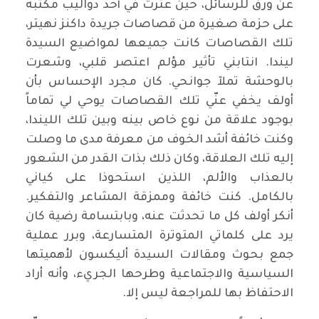
عن ورق للرسائل، حين عثرت في أحد دواليب مكتبه
على حزمة صغيرة من قصاصات جريدة داكنز نهيتر،
تلك القصاصات كانت جميعها لمواضيع السيدة
ليندا. انتابني تأثير مؤلم اعتصر قلبي، وشعرت
بالوحشة تملآ جوانحي. كان مجرد الإحساس بأن
أولف يخفي عنّي تلك القصاصات يوحي لي تماماً
بوجود علاقة من نوع خاص بينه وبين تلك الليندا،
وكنت خائفة أشد الخوف من معرفة مدى ما وصلت
إليه تلك العلاقة، وكان ذلك بذات القدر من الشعور
بالعذاب والألم، اللذين استحوذا على كياني
بالكامل. كنت خائفة وممزقة المشاعر والتفكير.
أنكر أولف كل ما تحدثت عنه، وبابتسامة رضية كان
يرد على كلماتي المتوترة المتسارعة، وبرر عملية
جمع بحوث ومقالات السيدة أليكسون لأهميتها
السياسية والاجتماعية وطرحها الجريء، وأنه أراد
الاحتفاظ بها للمراجعة ليس إلا.