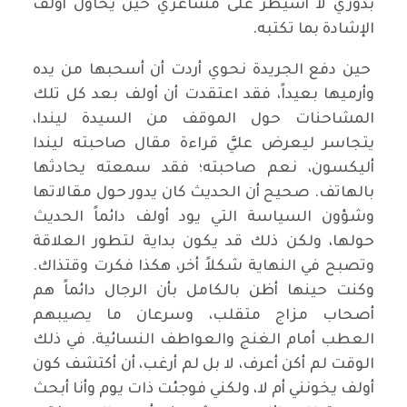
بدوري لا أسيطر على مشاعري حين يحاول أولف
الإشادة بما تكتبه.
حين دفع الجريدة نحوي أردت أن أسحبها من يده
وأرميها بعيداً، فقد اعتقدت أن أولف بعد كل تلك
المشاحنات حول الموقف من السيدة ليندا،
يتجاسر ليعرض عليَّ قراءة مقال صاحبته ليندا
أليكسون، نعم صاحبته؛ فقد سمعته يحادثها
بالهاتف. صحيح أن الحديث كان يدور حول مقالاتها
وشؤون السياسة التي يود أولف دائماً الحديث
حولها، ولكن ذلك قد يكون بداية لتطور العلاقة
وتصبح في النهاية شكلاً أخر، هكذا فكرت وقتذاك.
وكنت حينها أظن بالكامل بأن الرجال دائماً هم
أصحاب مزاج متقلب، وسرعان ما يصيبهم
العطب أمام الغنج والعواطف النسائية. في ذلك
الوقت لم أكن أعرف، لا بل لم أرغب، أن أكتشف كون
أولف يخونني أم لا، ولكني فوجئت ذات يوم وأنا أبحث