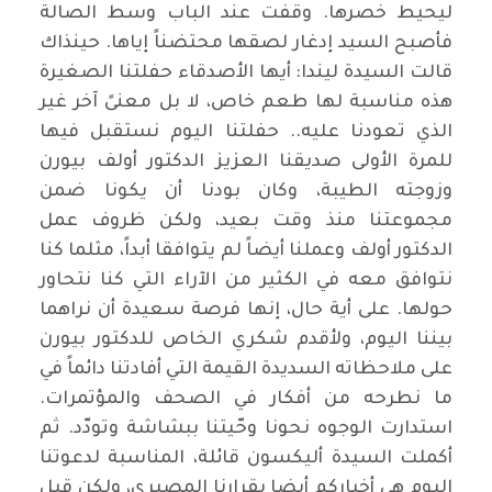
ليحيط خصرها. وقفت عند الباب وسط الصالة
فأصبح السيد إدغار لصقها محتضناً إياها. حينذاك
قالت السيدة ليندا: أيها الأصدقاء حفلتنا الصغيرة
هذه مناسبة لها طعم خاص، لا بل معنىً آخر غير
الذي تعودنا عليه.. حفلتنا اليوم نستقبل فيها
للمرة الأولى صديقنا العزيز الدكتور أولف بيورن
وزوجته الطيبة، وكان بودنا أن يكونا ضمن
مجموعتنا منذ وقت بعيد، ولكن ظروف عمل
الدكتور أولف وعملنا أيضاً لم يتوافقا أبداً، مثلما كنا
نتوافق معه في الكثير من الآراء التي كنا نتحاور
حولها. على أية حال، إنها فرصة سعيدة أن نراهما
بيننا اليوم، ولأقدم شكري الخاص للدكتور بيورن
على ملاحظاته السديدة القيمة التي أفادتنا دائماً في
ما نطرحه من أفكار في الصحف والمؤتمرات.
استدارت الوجوه نحونا وحّيتنا ببشاشة وتودّد. ثم
أكملت السيدة أليكسون قائلة، المناسبة لدعوتنا
اليوم هي أخباركم أيضا بقرارنا المصيري، ولكن قبل