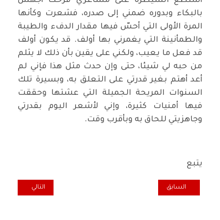
أستطع السيطرة على مشاعري فرحت أجهش
بالبكاء وبدوره ضمني إلى صدره، فشعرت وكأنها
المرة الأولى التي أحسّ فيها مقدار الدفء والطيبة
والطمأنينة التي يغمرني بها أولف. قد يكون أولف
قد فعل ما يعيب، ولكني على يقين بأن ذلك لا يثلم
من حبه لي شيئا، حتى وإن حدث مثل هذا فإني لم
أعد أهتم بغير قدرتي على التعلق به، وبسيرة تلك
السنوات المريحة الجميلة التي عشتها وحققت
فيها أمنيات كثيرة، وإني لأشعر اليوم بقدرتي
وجاهزيتي للحاق به وبأقرب وقت.
يتبع
المقال السابق: الشبّاك .. رؤية باتجاهين
المقال التالي: وا
السابق
التالي