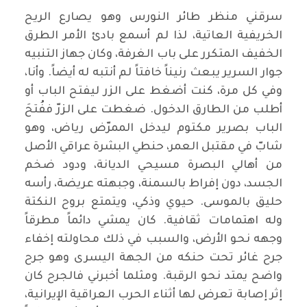
سرقني منظر طائر النورس وهو يصارع الريح
الخريفية العاتية، لذا لم أسمع بادئ الأمر الطرق
الخفيف المتكرر على باب الغرفة، وكان جهاز التنبيه
جوار السرير يبعث رنيناً خافتاً لم أنتبه له أيضاً. وأنا،
وفي كل مرة، كنت أضغط على الزر ليفتح الباب أو
أطلب من الطارق الدخول. ضغطت على الزرّ ففُتحَ
الباب بصرير مكتوم ليدخل الممرّض رياض، وهو
شابّ في مقتبل العمر، حنطي البشرة عراقي الأصل
من أهالي البصرة مسيحي الديانة، ودود ضخم
الجسد، دون إفراط بالسمنة، وجبهته عريضة، رأسه
حليق بالموسى. حيوي وذكي، ويتمتع بروح النكتة
وله اهتمامات ثقافية. كان يمشي دائماً مطرقاً
وجهه نحو الأرض، والسبب في ذلك محاولته إخفاء
جرح غائر تحت حنكه من الجهة اليسرى وهو جرح
واضح يمتد نحو الرقبة. ومثلما أخبرني فالجرح كان
إثر إصابة تعرض لها أثناء الحرب العراقية الإيرانية،