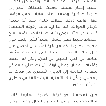
الاعتقاد. عرفت بعد ذلك أنها واحدة من لوحات
السيد إدغار نفسه. توقفت للحظات أنظر إلى
طاولة صغيرة وضعت عند نهاية الممر، فوقها
جهاز هاتف ودفتر بغلاف جلدي يبدو أنه سجلّ
لأرقام الهواتف كما بدا لي. كانت زخرفة المنضدة
ذات شكل خلاّب يوحي بأنها صناعة صينية، فالعاج
المحاط بخيط ذهبي يشكل جسداً لتنّين يلتف حول
محيط الطاولة. كم من مّرة تمنّيت أن أحصل على
مثل تلك التحف الجميلة التي شاهدت مثلها
سابقا في الحي الصيني في لندن، ولكن لم أقتنِها
وقتذاك بعد أن وعدني أولف أن يصحبني معه في
سفرته القادمة إلى اليابان، لأشتري من هناك ما
يعجبني، ولكّن تلك الأمنية بقيت عالقة في خاطري
دون أن تتحقق.
حين انعطفنا نحو غرفة الضيوف الفارهة، كانت
هناك مجموعتان من النساء والرجال. وقف الرجال