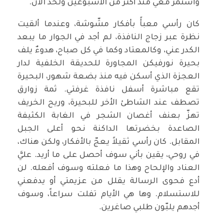
واستمر معي منذ أكثر من الأسبوعين ولحد الآن.
كان رأسي معبأً بأفكار مشّوشة، وعندما ألقيت
نظرة عبر زجاج النافذة، لم أجد في الجوار ما يبعد
الكدر عني، وكالمعتاد وكما في كل صباح، هدوءٌ يلف
بحيرة نورفيكن المجاورة للحديقة الخلفية لدار
العجزة الذي أسكن فيه منذ بضعة شهور، البحيرة
تقع مباشرة أسفل نافذة غرفتي. ثمة زوارق
تصطف عند الشاطئ الأخر للبحيرة، وريح الخريف
تهزّ بعنف أغصان الشجر في الغابة الكثيفة
الصاعدة بخضرتها الداكنة نحو أعلى الجبل
المقابل. كان رأسي ثقيلاً يعجّ بالأفكار، ولكن هناك،
في روحي، يقين بأني سوف أحصل على ما أريد. عليَّ
العناد والإلحاح وهذا ما فعلته وسوف أفعله. لن
أدع فحوى الرسالة يقلل من عزيمتي أو يدفعني
للاستسلام. وها هي الأيام تفلت سراعاً، وسوف
أجدهم يلبّون طلبي صاغرين.