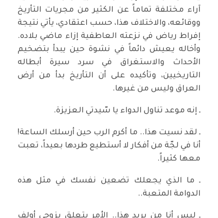
آراء مختلفة تماماً عن الكثير من مجريات التأريخ
ووقائعه، والاختلاف هذا، حسب اعتقادي، يأتي نتيجة
إفراط رياض في نزعته العاطفية إزاء ماضي بلاده.
وأخاله يعيش دائماً في نشوة حين يبدأ بتضخيم
الأحداث والاستغراق في سرد سيرة أبطاله
التاريخيين، وتأكيده على أن التأريخ بدأ من أرض
العراق وليس من غيرها.
ـ إنه موعد تناول الدواء يا سّيدتي العزيزة.
ـ لقد نسيت هذا.. ما أكرم الرب حين أرسلك الساعة!
أنا في لجّة من أفكار لا أستطيع طردها بعيداً، تعبت
معها كثيراً.
ـ ما الذي يجعلك تضعين نفسك في مثل هذه
الدوامة المتعبة..
ـ ليس أنا من يريد هذا.. الأمر يتعلق بزوجي أولف