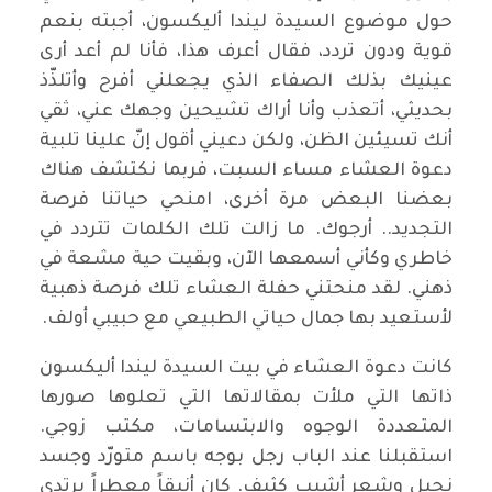
حول موضوع السيدة ليندا أليكسون، أجبته بنعم
قوية ودون تردد، فقال أعرف هذا، فأنا لم أعد أرى
عينيك بذلك الصفاء الذي يجعلني أفرح وأتلذّذ
بحديثي، أتعذب وأنا أراك تشيحين وجهك عني، ثقي
أنك تسيئين الظن، ولكن دعيني أقول إنّ علينا تلبية
دعوة العشاء مساء السبت، فربما نكتشف هناك
بعضنا البعض مرة أخرى، امنحي حياتنا فرصة
التجديد.. أرجوك. ما زالت تلك الكلمات تتردد في
خاطري وكأني أسمعها الآن، وبقيت حية مشعة في
ذهني. لقد منحتني حفلة العشاء تلك فرصة ذهبية
لأستعيد بها جمال حياتي الطبيعي مع حبيبي أولف.
كانت دعوة العشاء في بيت السيدة ليندا أليكسون
ذاتها التي ملأت بمقالاتها التي تعلوها صورها
المتعددة الوجوه والابتسامات، مكتب زوجي.
استقبلنا عند الباب رجل بوجه باسم متورّد وجسد
نحيل وشعر أشيب كثيف. كان أنيقاً معطراً يرتدي