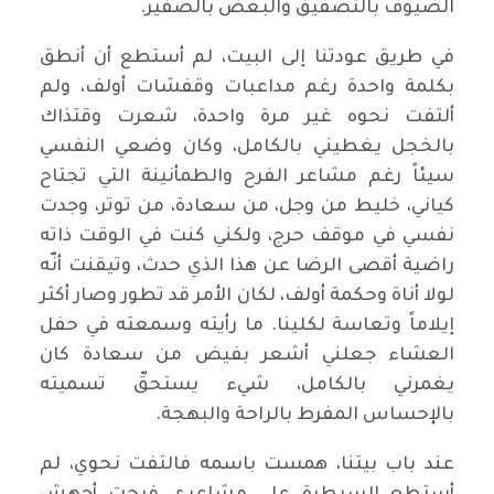
الضيوف بالتصفيق والبعض بالصفير.
في طريق عودتنا إلى البيت، لم أستطع أن أنطق
بكلمة واحدة رغم مداعبات وقفشات أولف، ولم
ألتفت نحوه غير مرة واحدة، شعرت وقتذاك
بالخجل يغطيني بالكامل، وكان وضعي النفسي
سيئاً رغم مشاعر الفرح والطمأنينة التي تجتاح
كياني، خليط من وجل، من سعادة، من توتر، وجدت
نفسي في موقف حرج، ولكني كنت في الوقت ذاته
راضية أقصى الرضا عن هذا الذي حدث، وتيقنت أنّه
لولا أناة وحكمة أولف، لكان الأمر قد تطور وصار أكثر
إيلاماً وتعاسة لكلينا. ما رأيته وسمعته في حفل
العشاء جعلني أشعر بفيض من سعادة كان
يغمرني بالكامل، شيء يستحقّ تسميته
بالإحساس المفرط بالراحة والبهجة.
عند باب بيتنا، همست باسمه فالتفت نحوي، لم