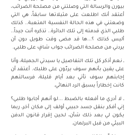
بيورن والرسالة التي وصلتني من مصلحة الضرائب،
أعتقد أنك اطلعت على مثيلاتها سابقاً، هي التي
وضعتني في هذه الحالة النفسية المتعبة.. كذلك
طلبي الذي قدمته إلى تلك الدائرة.. تذكره أنت جيداً..
أليس كذلك ؟...ها قد مضى وقت طويل دون أن
يردني من مصلحة الضرائب جواب شافٍ على طلبي.
ـ نعم أذكر كل تلك التفاصيل يا سيدتي الجميلة، وأنا
على يقين بأنهم سوف يردّون على طلبك. أعتقد أن
إجابتهم سوف تأتي بعد أيام قليلة، فرسالتهم
كانت إخطاراً يسبق الرد النهائي.
ـ لا أدري ما أفعله بالضبط ...لو أنهم أجابوا طلبي؟
إني أفكر بنقل جسد حبيبي أولف إلى مكان آخر، ربما
يكون لي بعد ذلك شأن، لحين إقرار قانون الدفن
البيئي من قبل البرلمان.