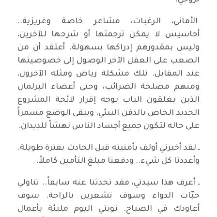
لروحي.
الأماني، الرغبات، مشاعر خاصة وغريزية..
أحاسيس لا يمكن ترجمتها أو شرحها للآخرين،
وليس بمقدورهم إدراكها بسهولة. أعتقد أن من
الصعب على العقل الآخر الوصول إلى خصوصيتها
عند المقابل. تلك مشكلة رياض ومثله الآخرون،
ومنهم مصلحة الضرائب، وحتى أعضاء البرلمان
الذين يغلقون الباب بوجه إقرار لائحة المشروع
الجديد الخاص بالدفن البيئي، ويبقى الوضع مسمراً
على حاله لتكون جميع أجساد الناس نهشاً للديدان.
ـ لقد أخبرني أولف بأمنيته قبل الحادث بفترة طويلة.
وأعددنا كل شيء.. ودفعنا مبلغ التأمين كاملاً.
ـ أعرف هذا سيدتي، فقد تحدثنا عنه سابقاً.. تناولي
حبّات الدواء وسوف تشعرين بالراحة. سوف
أعاودك في الصباح. نوبتي اليوم مليئة بأعمال