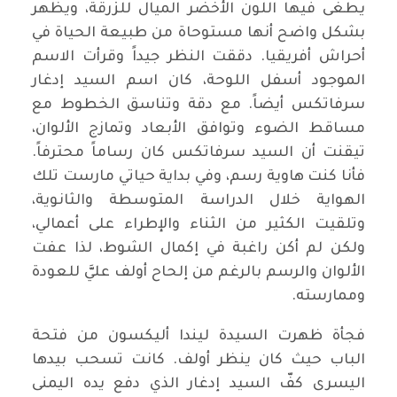
يطغى فيها اللون الأخضر الميال للزرقة، ويظهر
بشكل واضح أنها مستوحاة من طبيعة الحياة في
أحراش أفريقيا. دققت النظر جيداً وقرأت الاسم
الموجود أسفل اللوحة، كان اسم السيد إدغار
سرفاتكس أيضاً. مع دقة وتناسق الخطوط مع
مساقط الضوء وتوافق الأبعاد وتمازج الألوان،
تيقنت أن السيد سرفاتكس كان رساماً محترفاً.
فأنا كنت هاوية رسم، وفي بداية حياتي مارست تلك
الهواية خلال الدراسة المتوسطة والثانوية،
وتلقيت الكثير من الثناء والإطراء على أعمالي،
ولكن لم أكن راغبة في إكمال الشوط، لذا عفت
الألوان والرسم بالرغم من إلحاح أولف عليَّ للعودة
وممارسته.
فجأة ظهرت السيدة ليندا أليكسون من فتحة
الباب حيث كان ينظر أولف. كانت تسحب بيدها
اليسرى كفّ السيد إدغار الذي دفع يده اليمنى