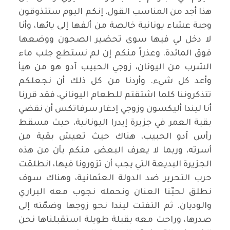
هذا أجد من المناسب القول، إنكم اليوم ستتذوقون
وجبة عشاء يونانية خالصة من ألفها إلى يائها، وأنا
لا دخل لي فيها سوى تحضير الصحون ووضعها
فوق المائدة. وعذراً منكم إن لم نستطع جلب ماء
الشرب من اليونان، زوجي الحبيب آدو هو من هيأ
وأعد كل شيء. وأردنا من كل ذلك أن نجعلكم
تتذكروننا كلما اشتقتم للطعام اليوناني، فقد قررنا
أنا ليندا أليكسون وزوجي إدغار سرفاتكس أن نقضي
بقية العمر في جزيرة إيدرا اليونانية، حيث مسقط
رأس آدو الحبيب، هناك حيث تعيش بقية من
أسرته، وربما لا يعرف البعض منكم بأن من هذه
الجزيرة البديعة التي يجب أن تزورونا فيها، انطلقت
حرب التحرير ضد الدولة العثمانية، وهناك سوف
نطلق لحبّنا العنان ونحمله نجوب معه البراري
والوديان. ثم التفتت ليندا نحو زوجها وضمّته إلى
صدرها، وراحت معه بقبلة طويلة استقبلناها نحن