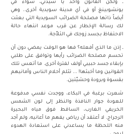
ـ ولكنّ القانون واحد يا سيدتي، سواء في
يونشوبينغ أو في أي مدينة سويدية أخرى.. وهي
أيضاً ذاتها مصلحة الضرائب السويدية التي بعثت
لك رسالة الإخطار عن قرب موعد انتهاء حالة
الاحتفاظ بجسد زوجك في الثلاّجة.
ـ إذن ما الذي أفعله؟ فها هو الوقت يمضي دون أن
تحسم مصلحة الضرائب رأيها وتوافق على طلبي
بإبقاء جسد حبيبي أولف لفترة أخرى. ما أتعس تلك
القوانين وما أخبثها! ... تثلم أحلام الناس وأمانيهم
بقسوة وبرودة وحشيّتين.
شعرت برغبة في البكاء، ووجدت نفسي مدفوعة
للعودة جوار النافذة والنظر إلى لون الشمس
الخريفي الغارب، الساقط فوق مياه البحيرة
الرجراج. لا أعتقد أن رياض يفهم ما أعانيه، ولم أجد
منه اللحظة ما يساعدني على استعادة الهدوء