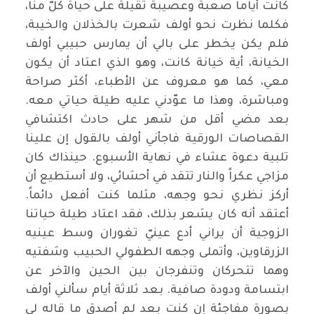
كانت أياماً صعبة وعصيبة ثقيلة على حياة كلّ منّا،
فكلما نظرت نحو أولف شعرت بالخذلان والخيبة،
فلم يكن يخطر على بالي أن يمارس حبيبي أولف
الخيانة، أية خيانة كانت، وهو الذي اعتاد أن يكون
معي، كما هو معروف عن الأطباء، أكثر صراحة
ومباشرة، وهذا ما عوّدني عليه طيلة حياتي معه.
بعد مضي أقل من شهر على حادث اكتشافي
القصاصات الورقية فاجأني أولف بالقول إن علينا
تلبية دعوة عشاء في نهاية الأسبوع. حينذاك كان
مزاجي عكراً والنار تتقد في أحشائي، ولا أستطيع أن
أركز نظري نحو وجهه، مثلما كنت أفعل دائماً.
أعتقد أنه كان يشعر بذلك، فقد اعتاد طيلة حياتنا
الزوجية أن يراني أدع عينيّ تغوران وسط عينيه
الزرقاوين، وأتملى وجهه الطفولي الحبيب وشفتيه
وهما تتحركان وتنفرجان بين الحين والآخر عن
ابتسامة ودودة صافية. بعد ثلاثة أيام سألني أولف
بصورة مفاجئة إن كنت بعد لم أصدق ما قاله لي