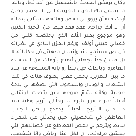
وكان يرفض الحديث بالتفصيل عن أحداثها، ودائماً
ما يسمي تلك الحرب، الجريمة التي لا تغتفر. وحين
أردت منه أن يروي لي بعض وقائعها، سألني بدماثة
أن لا أنكأ جراحه، فقد فقدَ فيها من الأحبة الكثير،
وهو موجوع بقدر الألم الذي يحتضنه قلبي من
فقداني حبيبي أولف. ورغم الحزن البادي في نظراته
فرياض مستمع جيّد وإنسان مدهش في حكاياته، لا
بل مسلّ جداً يجعلني أتمتع بأوقات من السعادة
الغامرة، وبالذات حين يبدأ رواياته المشوقة عن بلاد
ما بين النهرين. يجعل عقلي يطوف هناك في تلك
الشعاب والوديان والسهوب التي يصفها لي بدقة
عجيبة، وكأنه يشمّ ضوعها حين يتحدث، لينقلني
أحياناً عبر عصور غابرة، شارحاً لي تأريخ وطنه منذ
ما قبل التأريخ. أحياناً يدغدغ رياض الجانب
العاطفي في شخصيتي، حين يحدثني عن شعراء
بلاده، ويترجم لي بعض المقاطع من قصائدهم التي
يعشق قراءتها. إن لكل منا، رياض وأنا شخصيا،