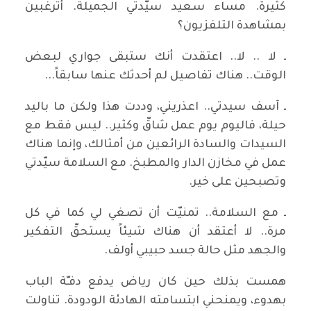
كثيرة. مساء سعيد سيّدتي الجميلة. أترغبين
بمشاهدة التلفزيون؟
ـ لا .. لا.. اعتقدت أنك ستبقى جواري لبعض
الوقت.. هناك تفاصيل لم أحدثك عنها سابقاً...
ـ آسف سيدتي.. اعذريني، وددت هذا ولكن ما باليد
حيلة، فاليوم يوم عمل شاقّ وكثير.. ليس فقط مع
السيدات والسادة الرائعين من أمثالك، وإنما هناك
عمل في مخازن الدار والمطبخ. مع السلامة سيّدتي
وتصبحين على خير.
ـ مع السلامة.. تمنيّت أن تصغي لي كما في كل
مرة.. لا أعتقد أن هناك شيئاً يستحقّ التفكير
والجهد مثل حالة جسد حبيبي أولف.
همست بذلك حين كان رياض يدفع دفـّة الباب
بهدوء، ويمنحني ابتسامته الهادئة الودودة. تناولت