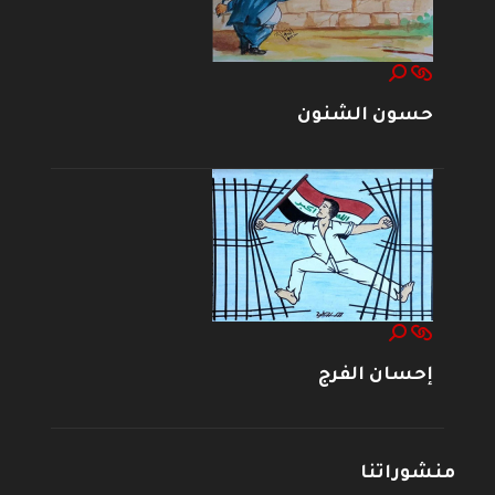
حسون الشنون
إحسان الفرج
منشوراتنا