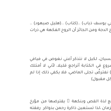
 يوسف ذياب) ..(كتاب) ..(هليل صيهود) ..
الدجة ومن الجائز أن الروح الفكهة هي ذرات
ة نسيان، لكيل لا نتذكر أعني نغوص في فيافي
 في الكتابة أتراجع قليلا، لأني لا أمتلك
لمعلومات التي تؤهلني للكتابة، سوى نتفٍ من ذكريات الطفولة التي تعتقت ما ينيف على نصف قرن./ 7) نفترضُ تجلى الماضي، فلا يكفي ذلك إذا لم
كل مقبول)
ر مع لذة القص وبنكهة ٍ يقترضها من مؤرخ
ذاكرة واحدة لا تكفي بسبب أغبرة الزمان ،لذا تستعين ذاكرة رحمن بذواكر رفقته