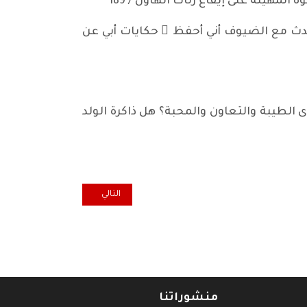
مهيلة على إيقاع رنات الهاون / 189
حدث مع الضيوف أني أحفظ ُ حكايات أبي عن
ى الطيبة والتعاون والمحبة؟ هل ذاكرة الولد
المقال التالي: في واسط... احتفاء
التالي
منشوراتنا