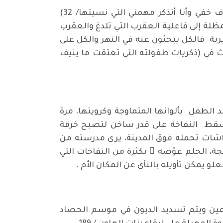
تنمد يده في جيب دشداشته(فتلمستُ المنديل الذي اعطته أمي لي وكأن عقربا لسعتني وشعرت بخوف خفي وأنا أتذكر مهمتي التي نسيتها/ 32)
مظلة إلى فاعلية العقرب التي تلدغ والعقرب
ة فالكل يبحثون عنه في النهر والكل على
ث في (ذكريات طفولته التي تعتقت ما ينيف
لطفل بألوانها المتماوجة وكرويتها، مرة
تسقط النفاخة على قدر ساخن لتصبح خرقة
راشات تحمله فوق المدينة، يرى مدرسته من
ن يعلو مع نفاخته البهيجة، الحلم عوّضه ُ بكثرة من النفاخات التي
 يمكن تأويله بالنأي عن المكان الأم .
رعين ويتم تسديد الديون في موسم الحصاد