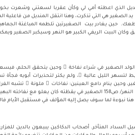
يد الصغير هي التي تذكرت، وهنا انتقل المنديل من فاعلية ال
ك. حين يغادر بيت الصغيرتين تلطمه المباغتة الجماهيري
ق وكان البيت الريفي الكبير هو النهر وسيكبر الصغير ويمك
لد الصغير في شراء نفاخة ً وحين يتحقق الحلم، فيسعد ا
لتسهر الليل عالية ً، ولم يكتر لتحذيرات أبويه فجأة 
ير، وحين ينام دامع العينين: نفاخات ٍ ملونة ً تشبه الف
علوه الشاهق وكأنها مكعبات صغيرة ويرى النهر/ ص158 الصغير في يقظته كا
نا نبوءة لما سوف يصل إليه المؤلف في مستقبل الأيام فالعلو
 السداد المتأخر. أصحاب الدكاكين يبيعون بالدين للمزا