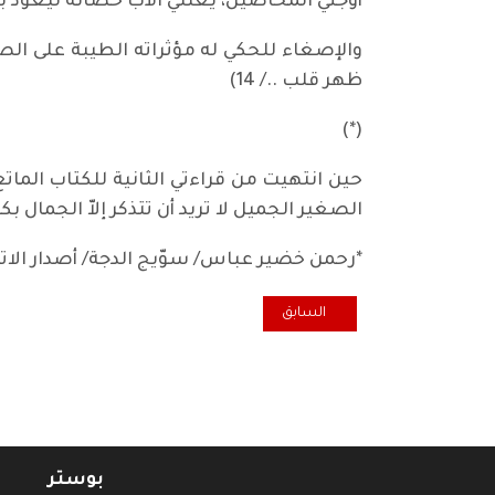
أوجني المحاصيل، يعتلي الأب حصانه ليعود بعد
والإصغاء للحكي له مؤثراته الطيبة على ال
ظهر قلب ../ 14)
(*)
حين انتهيت من قراءتي الثانية للكتاب الماتع
الصغير الجميل لا تريد أن تتذكر إلاّ الجمال بكل
*رحمن خضير عباس/ سوّيج الدجة/ أصدار الاتحاد ال
المقال السابق: انطباع أول.. الماء في بئر الطفولة (سوي
السابق
بوستر