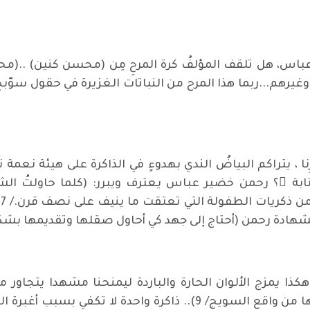
باس، هل تلقف المؤلفُ كرة المرحِ مِن (محسن كنين) ..(محي
رهم...ربما هذا المرح من النباتات الغزيرة في حقول سوّبج 
نا ، يتراكم البياضُ الندي بهدوءٍ في الذاكرة على هيئة نعم
ابة ً؟ رحمن خضير عباس يعترف ويبرر: (كلما حاولتُ الشروع
ا
بشهادة رحمن (أحتاج إلى جهد كي أحاول صقلها وتقديمها بش
هكذا يمزج الألوان الحارة والباردة ليمنحنا مشهدا يتجاو
وامض(أكتبُ ما يشبه الرواية التي استنبطتها من واقع السويج/ 9).. 