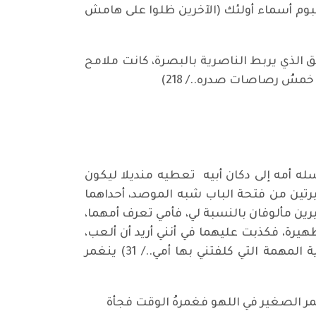
وم أسماء أولئك (الآخرين ظلوا على هامش
الذي يربط الناصرية بالبصرة، كانت ملامح
مسُ رصاصات صدره../ 218)
له أمه إلى دكان أبيه تعطيه منديلا ليكون
تين من فتحة الباب شبه الموصد، أحداهما
ين مألوفان بالنسبة لي، فأمي تعرف أمهما،
هيرة، فكذبت عليهما في أنني أريد أن ألعب،
فأشارا إلي أن أدخل البيت. فكرّت بيني وبين نفسي، سألعب وقتا قصيرا ثم اكملُ طريقي بعد ذلك لتأدية المهمة التي كلفتني بها أمي../ 31) ينغمر
غمر الصغير في اللهو فغمرهُ الوقت فجأة