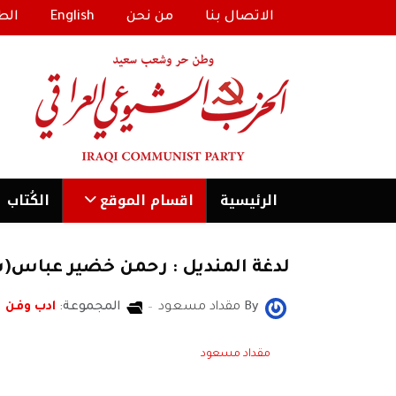
الاتصال بنا
من نحن
English
الط
الرئیسية
اقسام الموقع
الكُتاب
لدغة المنديل : رحمن خضير عباس(سو
By
مقداد مسعود
المجموعة:
ادب وفن
مقداد مسعود