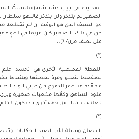
الصغير لم يتذكر ولن يتذكر فاللهو سلطان . 
هو السيف الذي هو الوقت إن لم تقطعه قطع
حق في ذلك. الصغير كان غريقا في لهوٍ غمي
على نصف قرن/ 7)..
(*)
اللقطة القصصية الأخرى هي: تجسد حلم الو
يصفعها لتعلو ومرة يحضنها ويشدها بخيط 
مجعّدة فتنهمر الدموع من عيني الولد الصغ
جعلته ساميا . من جهة أخرى قد يكون الحلم ه
(*)
الحصان وسيلة الأب لصيد الحكايات وتحصيل