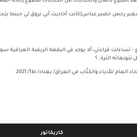
 أسبوع بالمال والحكايات من الحكايات تتضوع رائحة القهوة ال
صغير رحمن خضير عباس(كانت أحاديث أبي تروق لي حينما يت
 : تساءلت قراءتي، ألا يوجد في البقعة الريفية العراقية سو
 تنويعاته الثرة..؟
عام للأدباء والكتّاب في العراق/ بغداد/ ط1/ 2021
ج الدجّة) للأديب رحمن خضير عباس
كاريكاتور