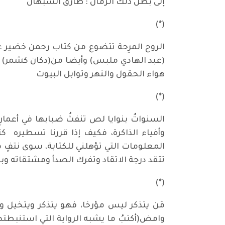
إلى بطل ذلك الزمان : طارق السبهان
(*)
الروح المرِحة تتضوع من كتاب رحمن خضير ع
(عبد الهادي ملبس) وأيضا من(دكان كشمر) وغي
هواء الحقول والنهر وتوابل البيوت
(*)
السنواتُ بنوايا لص تنفثُ ضبابها في أعمارِ
وأفياء الذاكرة، فكيف إذا قررنا تسطيره كت
تتقد درجة الاتقاد وتفرك الصدأ ومشتقاته و
(*)
مَن يتذكر ليس مؤرخا، فهو يتذكر ويتخيل و