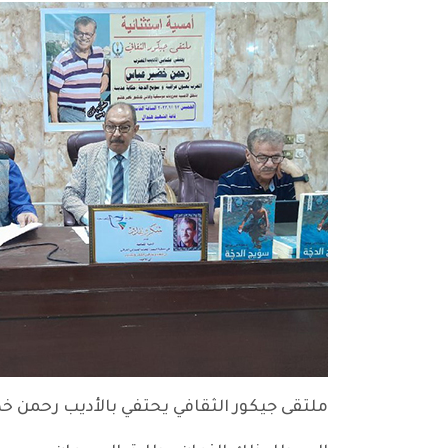
ملتقى جيكور الثقافي يحتفي بالأديب رحمن خضير عباس / 17 ت