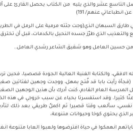
 التاسع عشر والذي يليه من الكتاب يحصل القارئ على ألب
انطباعاتي عنهم/ 191)
ارق السبهان الذي(وجت جثته مرمية على الرمل في الطريق 
 والتعذيب الذي طرّز جسده النحيل بالكدمات، قبل أن تخترق خ
 من حسين العامل وهو شقيق الشاعر رشدي العامل..
الافقي، والكتابة الفنية العالية الجودة قصصيا، فحين ترس
جأة رأيت بابا قد فُتح بمهل، ووجدت وجهين لفتاتين صغير
المدرسة العام القادم، كنت أدرك بأن هذين الوجهين الصغير
 عنّا كثيرا. وقد استفسرتا بحياء عن سبب خروجي في هذه الظ
 الذي يحتوي كوخا وحيوانات متنوعة،
كاياتهم انهمكوا في حياة افترضوها ولعبوا العابا متنوعة ان