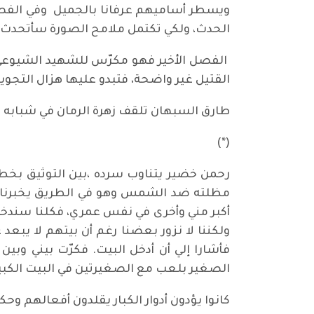
ويسطر أساميهم عرفانا بالجميل وفي الفصل
الحدث، ولكي تكتمل ملامح الصورة سأتحدث عن 
الفصل الأخير فهو مكرّس للشهيد الشيوعي ط
القتيل غير واضحة، فتبدو عليها هزال التجويع
طارق السبهان تلقف زهرة الرمان في شبابه
(*)
رحمن خضير يتناوب سرده ،بين التوثيق بخطه 
مظلته ضد الشمس وهو في الطريق يخبرنا (ف
أكبر مني وأخرى في نفس عمري، فكلنا سندخل 
ولكننا لا نزور بعضنا رغم أن بيتهم لا يبعد
الصغير بلعب مع الصغيرتين في البيت الكبير
كانوا يؤدون أدوار الكبار يقلدون أفعالهم وح