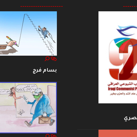
--------------------
------
بسام فرج
بصري