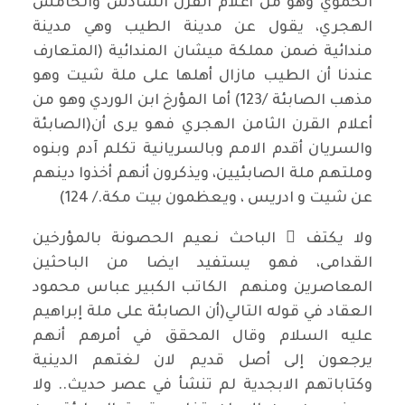
الحموي وهو من أعلام القرن السادس والخامس
الهجري، يقول عن مدينة الطيب وهي مدينة
مندائية ضمن مملكة ميشان المندائية (المتعارف
عندنا أن الطيب مازال أهلها على ملة شيت وهو
مذهب الصابئة /123) أما المؤرخ ابن الوردي وهو من
أعلام القرن الثامن الهجري فهو يرى أن(الصابئة
والسريان أقدم الامم وبالسريانية تكلم آدم وبنوه
وملتهم ملة الصابئيين، ويذكرون أنهم أخذوا دينهم
عن شيت و ادريس ، ويعظمون بيت مكة./ 124)
ولا يكتف ِ الباحث نعيم الحصونة بالمؤرخين
القدامى، فهو يستفيد ايضا من الباحثين
المعاصرين ومنهم الكاتب الكبير عباس محمود
العقاد في قوله التالي(أن الصابئة على ملة إبراهيم
عليه السلام وقال المحقق في أمرهم أنهم
يرجعون إلى أصل قديم لان لغتهم الدينية
وكتاباتهم الابجدية لم تنشأ في عصر حديث.. ولا