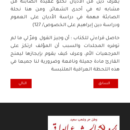
يعرف دين من الاديان تخلو عقيدة الصابئة من
مشابه له في أحدى الشعائر. ومن هنا نحلة
الصابئة مهمة في دراسة الأديان على العموم
ودراسة دين إبراهيم على الخصوص/ 127)
حاصل قراءتي للكتاب : أن وجيز القول وفرّ لي ما لم
توفره المجلدات والسبب أن المؤلف ارتكز على
المرجعيات الأم، وعرف كيف يقوم بإيجازها ليمنح
القارئ مادة جميلة ونافعة وضرورية لنا جميعا في
هذه اللحظة العراقية الملتبسة
المقال السابق: الرئيس / سلام عمر**
المقال التالي: اله
السابق
التالي