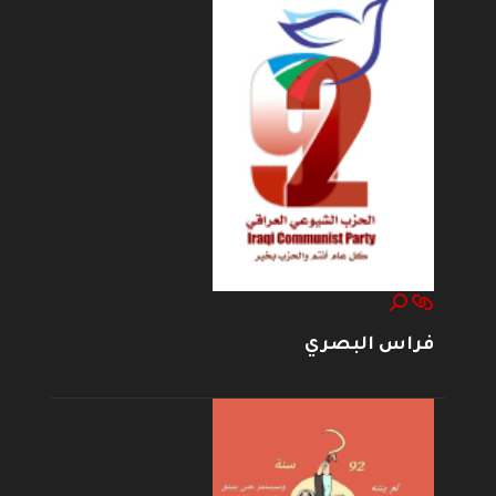
فراس البصري