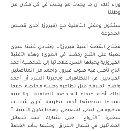
وراء ذلك أن ما يحدث هو يحدث في كل مكان من
وطننا
ستكون وقفتي التأملية مع (فيروز) أحدى قصص
المجوعة
مفتاح القصة أغنية فيروز(أنا وشادي غنينا سوى
لعبنا على الثلج ركضنا في الهوى) وهذه الأغنية
الفيروزية يحيلها السرد علاماتيا إلى شخصية أحمد
الذي تأصل فيه صوت فيروز. واحمد من المناضلين
القياديين في التظاهرات ويخبرنا السرد أن أحمد
واضح الملامح مثل تظاهرة وطنية مخلصة، خلافا
لذلك أخته هيفاء الغامضة الصامتة ..والأغنية
نفسها سيغنيّها أحمد بطريقة أخرى لأسباب
مذكورة في النص القصصي. وهكذا تكون الأغنية ُ
سفيرة َالأرواح حين يشارك أحمد فصائل
المقاتلين في شمال العراق. ومثلما بدأت القصة