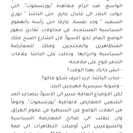
الواسع. ضد ابرام معاهدة "بورتسموث". التي
حولت البلاد الى غليان عارم. حتى الباشا " نوري
السعيد " وجد نفسه, غارقا حتى رأسه بالهموم
السياسية المستجدة, في محاولات تفادي تدهور
الوضع العام نحو الاسوأ, لان الشارع اصبح ملك
المتظاهرين والمحتجين, وملك للمعارضة
السياسية واحزابها. ودخلت على الباشا علامات
التذمر تلوح على ملامحه:
- ايش جابك بهذا الوقت؟
- جناب الباشا. اريد اعرف شكو ماكو؟
- وشوية سرسرية مهيجين البلد.
لكن الاوضاع العامة تسير الى الاسوأ, بتصاعد المد
الشعبي المعارض لاتفاقية "بورتسموث", وخوفاً
من انفلات الوضع عن السيطرة في عموم العراق,
وان تنقلب الى صالح المعارضة السياسية
والشيوعيين, التي أوصلت التظاهرات الى قمة