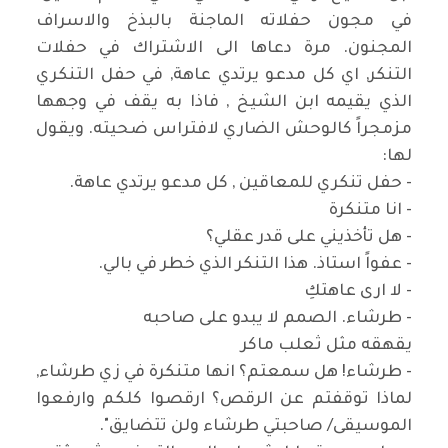
في مجون حفلاته الماجنة بالبذخ والاسراف
المجنون. مرة دعاها الى الاشتراك في حفلات
التنكر, اي كل مدعو يرتدي عاهة, في حفل التنكري
الذي يقيمه ابن الشيخ , فاذا به يقف في وجهها
مزمجراً كالوحش الضاري لافتراس ضحيته. ويقول
لها:
- حفل تنكري للمعاقين , كل مدعو يرتدي عاهة.
- انا متنكرة
- هل تأخذيني على قدر عقلي؟
- عفواً استاذ. هذا التنكر الذي خطر في بالي.
- لا ارى عاهتكِ
- طرشاء. الصمم لا يبدو على صاحبه
يقهقه مثل ثعلب ماكر
- طرشاء! هل سمعتم؟ انها متنكرة في زي طرشاء,
لماذا توقفتم عن الرقص؟ ارقصوا كلكم وارفعوا
الموسيقى/ صاحبتي طرشاء ولن تتضايق".