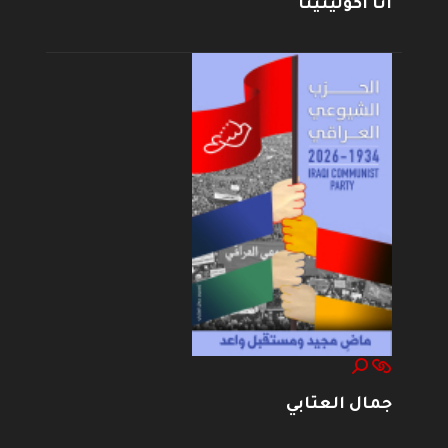
أنا أكولينينا
جمال العتابي