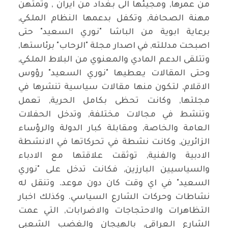
من عمرها, ومجيئها الى بغداد من ايران , وتمتهن
مهنة الصحافة, وتكفل بدعمها النظام الملكي,
برعاية ابوية من الباشا "نوري السعيد" حتى
اصبحت مدللته, في اصدار مجلة "الرحاب" برئاستها,
وتتلقى الدعم المادي والمعنوي من البلاط الملكي,
وحتى المقالات يعطيها "نوري السعيد" رؤوس
الاقلام, لتكون منها مقالات سياسية تنشرها في
مجلتها, وكانت تحظى بكامل الحرية, تعمل
وتنشط في مجالات مختلفة, وتدخل الحفلات
العامة والخاصة, ومقابلة كبار الدولة والرؤساء
الزائرين, وكانت نشطة في تحركاتها في الانشطة
الادبية والفنية, توثقت علاقتها مع الادباء
والسياسيين البارزين, فكانت تدخل على "نوري
السعيد" في اي وقت كان دون موعد. وتنقل له
نشاطات وحركات الشارع السياسي. وكذلك اخبار
التظاهرات والاحتجاجات والاضرابات, التي عمت
الشارع العراقي, بالهيجان والغضب الشعبي