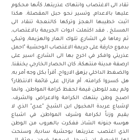
تقاد الى الاغتصاب وانتهاك عذريتها, كأنها محكوم
عليها بالاعدام, وتسير نحو حبل المقصلة. هكذا
اثبت خطيبها العجز وتركها كالنعجة تنقاد الى
المسلخ , فقد اكتملت ادوات الجريمة بالاغتصاب,
ثم رماها في الشارع, تلوك العار والهزيمة, وتبكي
بدموع حارقة على جريمة الاغتصاب الوحشية "احمل
عذريتي وافكر في اخرج بها الى الشارع, اسير على
ارصفة مدينة منتهكة, كان الحصار الخارجي يخنقنا,
والضغط الداخلي يزهق الارواح. أقرأ بكل وجه أمر به,
هل كسروا كرامته. أم مازال على قائمة الانتظار؟
ولم يعد للوطن قيمة لحفظ كرامة المواطن. وانما
اصبح وطن ينتهك الكرامة والاعراض والشرف.
لإشباع عربدة المخبول ابن الشيخ "عدي" الذي لا
يقيم وزناً لكرامة وشرف المواطن, في اشباع
هوسه جنونه الشاذ, ففكرت بالهروب من الوطن
الذي اغتصب عذريتها بوحشية سادية, وسنحت