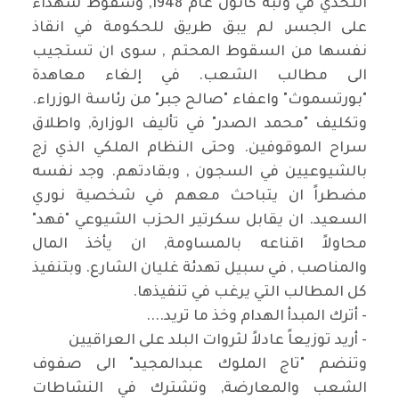
التحدي في وثبة كانون عام 1948, وسقوط شهداء
على الجسر, لم يبق طريق للحكومة في انقاذ
نفسها من السقوط المحتم , سوى ان تستجيب
الى مطالب الشعب. في إلغاء معاهدة
"بورتسموث" واعفاء "صالح جبر" من رئاسة الوزراء.
وتكليف "محمد الصدر" في تأليف الوزارة, واطلاق
سراح الموقوفين. وحتى النظام الملكي الذي زج
بالشيوعيين في السجون , وبقادتهم. وجد نفسه
مضطراً ان يتباحث معهم في شخصية نوري
السعيد. ان يقابل سكرتير الحزب الشيوعي "فهد"
محاولاً اقناعه بالمساومة, ان يأخذ المال
والمناصب , في سبيل تهدئة غليان الشارع. وبتنفيذ
كل المطالب التي يرغب في تنفيذها.
- أترك المبدأ الهدام وخذ ما تريد....
- أريد توزيعاً عادلاً لثروات البلد على العراقيين
وتنضم "تاج الملوك عبدالمجيد" الى صفوف
الشعب والمعارضة, وتشترك في النشاطات