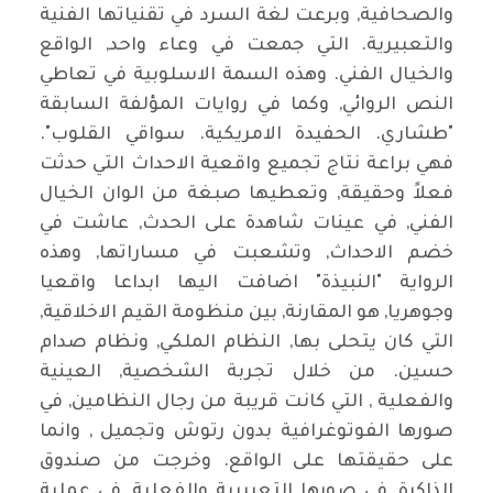
والصحافية, وبرعت لغة السرد في تقنياتها الفنية
والتعبيرية. التي جمعت في وعاء واحد, الواقع
والخيال الفني. وهذه السمة الاسلوبية في تعاطي
النص الروائي, وكما في روايات المؤلفة السابقة
"طشاري. الحفيدة الامريكية. سواقي القلوب".
فهي براعة نتاج تجميع واقعية الاحداث التي حدثت
فعلاً وحقيقة, وتعطيها صبغة من الوان الخيال
الفني, في عينات شاهدة على الحدث, عاشت في
خضم الاحداث, وتشعبت في مساراتها, وهذه
الرواية "النبيذة" اضافت اليها ابداعا واقعيا
وجوهريا, هو المقارنة, بين منظومة القيم الاخلاقية,
التي كان يتحلى بها, النظام الملكي, ونظام صدام
حسين. من خلال تجربة الشخصية, العينية
والفعلية , التي كانت قريبة من رجال النظامين, في
صورها الفوتوغرافية بدون رتوش وتجميل , وانما
على حقيقتها على الواقع. وخرجت من صندوق
الذاكرة, في صورها التعبيرية والفعلية, في عملية