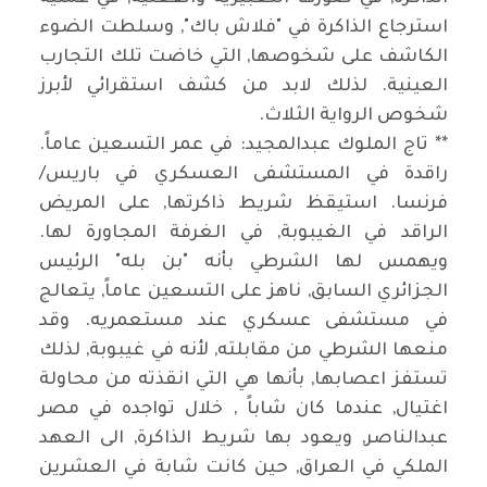
استرجاع الذاكرة في "فلاش باك", وسلطت الضوء
الكاشف على شخوصها, التي خاضت تلك التجارب
العينية. لذلك لابد من كشف استقرائي لأبرز
شخوص الرواية الثلاث.
** تاج الملوك عبدالمجيد: في عمر التسعين عاماً.
راقدة في المستشفى العسكري في باريس/
فرنسا. استيقظ شريط ذاكرتها, على المريض
الراقد في الغيبوبة, في الغرفة المجاورة لها.
ويهمس لها الشرطي بأنه "بن بله" الرئيس
الجزائري السابق, ناهز على التسعين عاماً, يتعالج
في مستشفى عسكري عند مستعمريه. وقد
منعها الشرطي من مقابلته, لأنه في غيبوبة, لذلك
تستفز اعصابها, بأنها هي التي انقذته من محاولة
اغتيال, عندما كان شاباً , خلال تواجده في مصر
عبدالناصر, ويعود بها شريط الذاكرة, الى العهد
الملكي في العراق, حين كانت شابة في العشرين