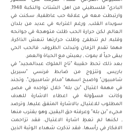
الشيوعي العراقي "فهد". تعرفت على "منصور
البادي" فلسطيني من اهل الشتات والنكبة 1948,
وارتبطت معه في علاقة حب عاطفية, سكنت في
سويداء القلب, ورغم اغترابه في عديد من بلدان
العالم, لكن حرارة الحب ظلت متوهجة في جوانحه
وقلبه, لم تنطفئ, وظلت حرارتها تنعش الذاكرة,
مهما تقدم الزمان وتبدلت الظروف. فالحب الحي
يبقى حياً لا يموت , يعيش مع الحياة والعمر.
بعد ذلك تحط حقيبة "تاج الملوك عبدالمجيد" في
باريس, وتتزوج من ضابط فرنسي "سيريل
شامبيون" واصبح اسمها "مدام شامبيون". وتجند
في مهمة اغتيال "بن بله" خلال تواجده في مصر,
وكانت مسؤولة في اعطاء الاشارة للهدف
المطلوب للاغتيال, بالاشارة المتفق عليها, وترصد
مجيء "بن بله" وعرفته حق اليقين, وهو يقترب منها
, لكنها لم تعطِ اشارة الاغتيال. فقد تزاحمت
الافكار في رأسها. فقد تذكرت شهداء الوثبة الذين