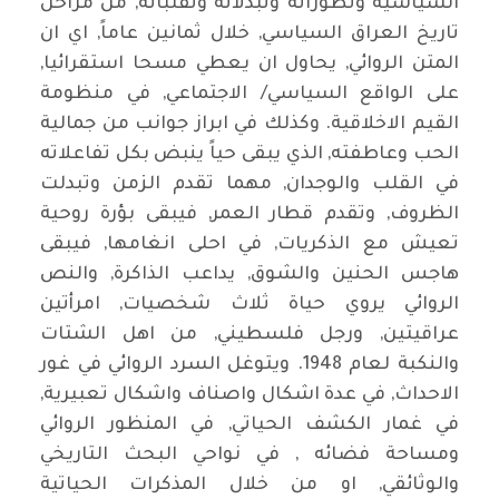
السياسية وتطوراته وتبدلاته وتقلباته, من مراحل
تاريخ العراق السياسي, خلال ثمانين عاماً, اي ان
المتن الروائي, يحاول ان يعطي مسحا استقرائيا,
على الواقع السياسي/ الاجتماعي, في منظومة
القيم الاخلاقية. وكذلك في ابراز جوانب من جمالية
الحب وعاطفته, الذي يبقى حياً ينبض بكل تفاعلاته
في القلب والوجدان, مهما تقدم الزمن وتبدلت
الظروف, وتقدم قطار العمر, فيبقى بؤرة روحية
تعيش مع الذكريات, في احلى انغامها, فيبقى
هاجس الحنين والشوق, يداعب الذاكرة, والنص
الروائي يروي حياة ثلاث شخصيات, امرأتين
عراقيتين, ورجل فلسطيني, من اهل الشتات
والنكبة لعام 1948. ويتوغل السرد الروائي في غور
الاحداث, في عدة اشكال واصناف واشكال تعبيرية,
في غمار الكشف الحياتي, في المنظور الروائي
ومساحة فضائه , في نواحي البحث التاريخي
والوثائقي, او من خلال المذكرات الحياتية