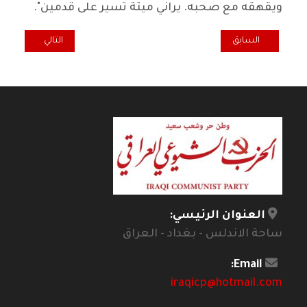
ويقهقه مع صحبه. يراني ميتة تسير على قدمين".
المقال السابق: ياسين طه حافظ .. صياغات اولى لتجربة متحولة
المقال التالي: من 
السابق
التالي
العنوان الرئيسي:
ساحة الاندلس - بغداد - العراق
Email:
iraqicp@hotmail.com