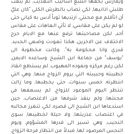
ويمارس بحقها ابشع اساليب التعذيب, ثم يثقب
طلبتي اذانيها, لكي تصاب بالطرش الكلي "كان عليَّ
أن اتأقلم مع محنتي. ارتديها ثوباً أدس به كياني حتى
لو لم يكن على مقاسي, لا تأتي العاهات على مقاس
أحد, لكن مصاحبتها ترفع عنها مع الايام حرج
الاختلاف عن الاخرين, هكذا تعودت وضعي الجديد.
قدري وانا محكومة به". وكانت مخطوبة الى
"يوسف" من جماعة ابن الشيخ وساعده الايمن,
لكن رغم مركزه ونفوذه المهيوب, لم يستطع انقاذ
خطيبته وحبيبته التي يروم الزواج منها, وهي التي
انتظرته, خمس سنوات, حتى يخطبها, وما زالت
تنتظر اليوم الموعود للزواج, لم يسعفها في
محنتها, ولم ينقذ شرفها من الاغتصاب, حين
استدعاها ابن الشيخ الى قصره, لكي تنغرز مخالبه
في اغتصاب عذريتها, ولا حيلة لخطيبها, سوى
النحيب, وهي تسير الى قدرها المشؤوم, ويوم
النحس المرصود لها, فبدلاً من انتظار فرحة الزواج,