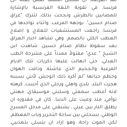
لها الفرصة, ان تسجل اسمها ضمن بعثة الى
فرنسا, في تقوية اللغة الفرنسية بالإشارة
للمصابين بالطرش, ونجحت بذلك, لتترك "عراق
صدام حسين". بوجهه المرعب. واثناء تواجدها في
فرنسا, راجعت المستشفيات للعلاج, و اصلاح
العطب الكلي بالصمم. وهي تشاهد اخبار العراق
بعد سقوط نظام صدام حسين. شاهدت ابن
الشيخ " عدي" مقتولاً ممدداً على مشرحة الطب
العدلي. حتى انهالت عليها ذكريات تلك الايام
المرعبة والجحيم الذي عاشته, وذاقت الهوان
وحطم حياتها "لم أكره ذلك الوحش, لأنني بسببه
هجرت البلد. بلدي واهلي ورجلي الذي أحببت, كرهته
لانه أعطب سمعتي وسلبني موسيقاي, مهنتي
توأمي, منذ وعيت على الدنيا. كان في مقدوره ان
يطلق النار بين عيني , يشنقني على مدخل المسرح
الوطني. يسحلني بين ساحة التحرير وباب المعظم,
لكن الموت راحة, وهو اراد ان يتسلى بتعذيبي,