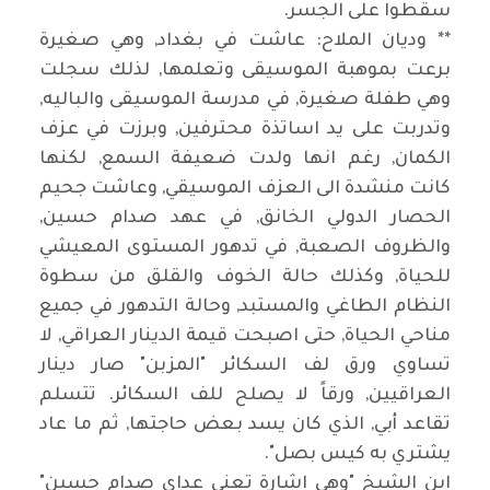
سقطوا على الجسر.
** وديان الملاح: عاشت في بغداد, وهي صغيرة
برعت بموهبة الموسيقى وتعلمها, لذلك سجلت
وهي طفلة صغيرة, في مدرسة الموسيقى والباليه,
وتدربت على يد اساتذة محترفين, وبرزت في عزف
الكمان, رغم انها ولدت ضعيفة السمع, لكنها
كانت منشدة الى العزف الموسيقي, وعاشت جحيم
الحصار الدولي الخانق, في عهد صدام حسين,
والظروف الصعبة, في تدهور المستوى المعيشي
للحياة, وكذلك حالة الخوف والقلق من سطوة
النظام الطاغي والمستبد, وحالة التدهور في جميع
مناحي الحياة, حتى اصبحت قيمة الدينار العراقي, لا
تساوي ورق لف السكائر "المزبن" صار دينار
العراقيين, ورقاً لا يصلح للف السكائر. تتسلم
تقاعد أبي, الذي كان يسد بعض حاجتها, ثم ما عاد
يشتري به كيس بصل".
ابن الشيخ "وهي اشارة تعني عداي صدام حسين"