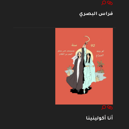
فراس البصري
أنا أكولينينا