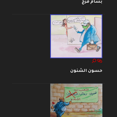
بسام فرج
حسون الشنون