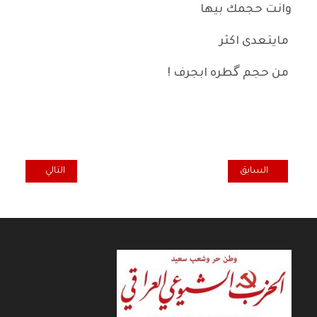
وانت حجمك بيها
مايتعدى اكثر
من حجم گطره ابجرف !
المقال السابق: بينالى العمارة العالمي الـ 17 في البندقية بقيادة المعماري العالمي اللبناني هاشم سركيس "كيف نعيش معا؟"
المقال التالي: قرا
السابق
التالي