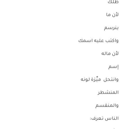
ظلك
لأن ما
ينرسم
واكتب عليه اسمك
لأن ماله
إسم
وانتحل ميِّزة لونه
المنشطر
والمنقسم
الناس تعرف: