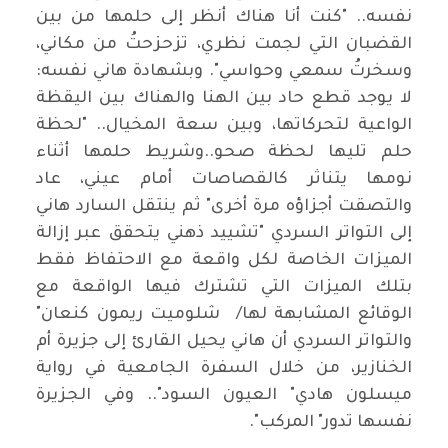
نفسه.. "كنت أنا هناك أنظر إلى حلمها من بين
القضبان التي لجمت نظري، تزحزحتُ من مكاني،
وسخرتُ سمعي وحواسي". وبشهادة هاني نفسه:
لا يوجد قطع حاد بين الهنا والهناك بين اليقظة
الواعية لتحركاتها، وبين سعة المخيال.. "لحظة
حلم تليها لحظة صحو..وشريط حلمها أثناء
نومها يتناثر كالقصاصات أمام عيني، عاد
والتصقت أجزاؤه مرة أخرى" ثم ينتقل السارد هاني
إلى التواتر السردي "تشييد ذهني يتحقق عبر إزالة
الميزات الخاصة لكل واقعة مع الاحتفاظ فقط
بتلك الميزات التي تشترك فيها الواقعة مع
الوقائع المشابهة لها/ شلوميت ريمون كنعان"
والتواتر السردي أن هاني يحيل القارئ إلى جزيرة أم
الخنازير، من خلال السفرة الجامعية في رواية
ميسلون هادي" العيون السود".. وفي الجزيرة
نفسها تدور" المركب".