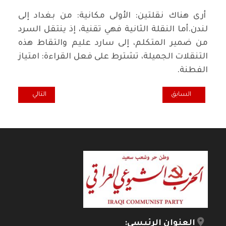
أرى هناك نقلتين: الأولى مكانية: من بغداد إلى
لندن.أما النقلة الثانية فهي تقنية، إذ ينتقل السرد
من ضمير المتكلم، إلى سارد عليم والتقاط هذه
التنقلات الجميلة، تشترط على فعل القراءة: امتياز
الفطنة.
المقال السابق: "فرانكشتاين في بغداد" تحصد ثالث جوائز "مان بوكر"
المقال التالي: الج
السابق
التالي
العنوان الرئيسي: