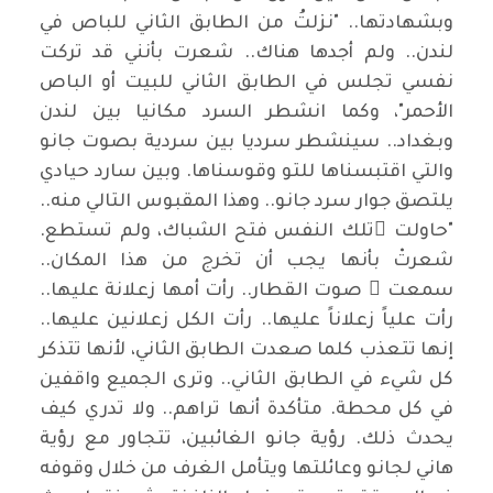
وبشهادتها.. "نزلتُ من الطابق الثاني للباص في
لندن.. ولم أجدها هناك.. شعرت بأنني قد تركت
نفسي تجلس في الطابق الثاني للبيت أو الباص
الأحمر"، وكما انشطر السرد مكانيا بين لندن
وبغداد.. سينشطر سرديا بين سردية بصوت جانو
والتي اقتبسناها للتو وقوسناها. وبين سارد حيادي
يلتصق جوار سرد جانو.. وهذا المقبوس التالي منه..
"حاولت ْتلك النفس فتح الشباك، ولم تستطع.
شعرتْ بأنها يجب أن تخرج من هذا المكان..
سمعت ْ صوت القطار.. رأت أمها زعلانة عليها..
رأت علياً زعلاناً عليها.. رأت الكل زعلانين عليها..
إنها تتعذب كلما صعدت الطابق الثاني، لأنها تتذكر
كل شيء في الطابق الثاني.. وترى الجميع واقفين
في كل محطة. متأكدة أنها تراهم.. ولا تدري كيف
يحدث ذلك. رؤية جانو الغائبين، تتجاور مع رؤية
هاني لجانو وعائلتها ويتأمل الغرف من خلال وقوفه