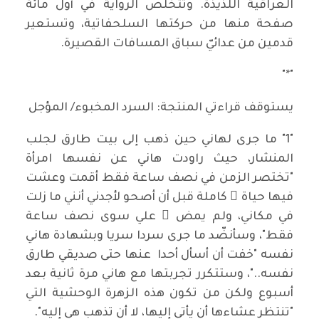
العراقية اللذيذة. وتتخلص الرواية في أول مائة
صفحة منها من حركتها السلحفاتية، وتستعير
قدمين من عدائيّ سباق المسافات القصيرة.
"*"
يستوقف قراءتي المنتجة: السرد المخبوء/ المؤجل
"1" ما جرى لهاني حين ذهب إلى بيت طارق لجلب
المنشار، حيث راودت هاني عن نفسها امرأة
"تختصر الزمن في نصف ساعة فقط أقمت وعشت
فيها حياة ً كاملة قبل أن أصحو لأجدني أنني ما زلت
في مكاني، ولم يمض ِ علي سوى نصف ساعة
فقط"، وسأنضّد ما جرى سردا سريا وبشهادة هاني
نفسه "خفت أن أسأل أحدا عنها حتى صديقي طارق
نفسه.."، وستتكرر تجربتها مع هاني مرة ثانية بعد
أسبوع ولكن من تكون هذه الزهرة الوحشية التي
"تنتظر عشاءها أن يأتي إليها، لا أن تذهب هي إليه".