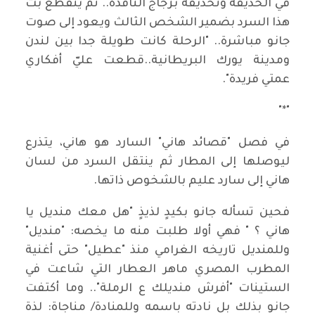
في الحديقة وتحديقه بزجاج النافذة.. ثم ينقطع بث
هذا السرد بضمير الشخص الثالث ويعود إلى صوت
جانو مباشرة.. "الرحلة كانت طويلة جدا بين لندن
ومدينة يورك البريطانية..قطعت عليّ أفكاري
عمتي فريدة".
"*"
في فصل "قصائد هاني" السارد هو هاني، يتذرع
ليوصلها إلى المطار ثم ينتقل السرد من لسان
هاني إلى سارد عليم بالشخوص ذاتها.
فحين تسأله جانو بكيدٍ لذيذٍ "هل معك منديل يا
هاني ؟ " فهي أولا طلبت منه ما يخصه: "منديل"
وللمنديل تاريخه الغرامي منذ "عطيل" حتى أغنية
المطرب المصري ماهر العطار التي شاعت في
الستينات "أفرش منديلك ع الرملة".. وما أكتفت
جانو بذلك بل نادته باسمه وللمنادة/ مناجاة: لذة