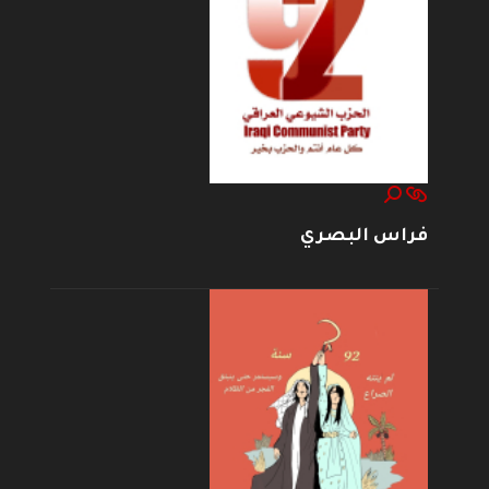
فراس البصري