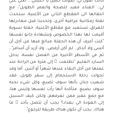
كانت تقول لي: صوتك جميل يا حبيبتي .. ظلي غني
لي.. الغناء مفيد للصحة والعمر الطويل"، مع
انتقالها الى المقطع الثاني من الأغنية، ستحدث
نقلة زمكانية عراقية أخرى، وتحديدا قبل مغادرتها
للعراق، تستعيد مع مقطع الأغنية، حفلة نسوية
أقيمت لها بهذا الخصوص وبشهادة جانو نفسها
"كنت أعرف أن هذه الحفلة مبالغ فيها من أجل أن
أنسى ولا أتذكر.. لم أكن أرقص.. ولا أريد أن أسافر"..
ثم في الأسطر الأخيرة من الفصل نفسه، يدخل
السارد العليم "تطلعت ْ إلى فترة من الراحة عند
عمتها من أجل البقاء عندها شهراً أو أثنين. أما وقد
تحولت رحلة الاستجمام إلى سفر طويل، فقد
شعرت جنان بأنها سوف تضيع، وكل شيء نحبه
سوف يضيع. متأكدة أنها رأت نفسها وليس هنا،
مع جمع غفير ممن تعرفهم، ولكن كيف السبيل
إلى العودة الى بغداد؟ يجب أن تتصل بأحد ٍ ما
هناك. يجب أن تكون هناك طريقة للرجوع".