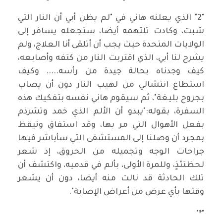
"2" الذي يعلنه هاني في "لم يظن أبي أن النار التي
شبت، وكادت تلتهمه أيضا، ستجعله يسافر إلى
الولايات المتحدة حيث يجب أن أتلقى أنا العلاج، ولم
يشرح لنا أبي، الذي اقتربت النار من كتفه وأصابعه،
كيف وجدناه بحالة جيدة من رأسه..... وكيف
استطاع انتشالي من لهيب النار دون أن يصاب
بجروح بليغة"، ثم سيقوم هاني نفسه بتفكيك هذه
السفرة، بقوله:"يبدو أن الألم الذي خمد وتشرذم
بفعل الأهوال التي مر بها، وقد استفاق وتيقظ
بمجرد أن وصلنا إلى المستشفى التي سأباشر فيها
جراحات الوجه وتجميله من الحروق، إذ شعر
لحظتئذٍ، وللمرة الأولى، بألم في قدميه، واكتشف أن
تلك الحادثة قد نالت منه أيضا، دون أن يشعر
وقتها بأي عرض من أعراض الإصابة".
"*"