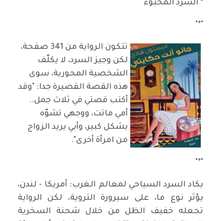
* السرد المخبوء
"*"
تتكون الرواية من 341 صفحة،
لكن وجيز السرد، لا يكلّف
الشخصية المحورية، سوى
هذه القصة القصيرة جدا: "وقد
أكتب قصتي في ثلاث جمل..
أمي ماتت، ووجهي تشوّه
بشكل كبير، وأبي يريد الزواج
من امرأة أخرى".
"*"
يكاد السرد السياحي لمعالم الغرب: أمريكا - لندن،
يؤثر نوع ما، على سيرورة التروية، لكن الرواية
تجعله خفيف الظل من خلال شحنة السخرية