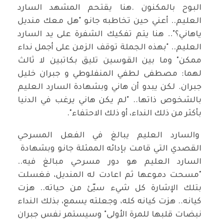
البوح بالمكنون .هنا يقتحم المشهد السارد
العليم.. أعني حين تخاطبه جانو "هل معك منديل
ياهاني؟".. هنا يتم تفكيك الشفرة على يد السارد
العليم.. "بهذه الجملة توقف الزمن على أجمل نداء
ممكن" وما بين القوسين تليق بكاتبين لا ثالث
لهما: مصطفى لطفي المنفلوطي و جبران خليل
جبران. لكن يبدو أن هاني وبشهادة السارد العليم
بالشخوص ذاتها.. "لم يكن هاني يرغب في الدنيا
بأكثر من ذلك النداء، أو ذلك الاحتفاء".
والسارد العليم يبالغ في الفعل المسرحي
القصدي التي قامت بإدائه الممثلة جانو وبشهادة
السارد العليم هو دور مسرحي مبالغ فيه..
"مسحت دموعها ثم اعادت له المنديل، فغسلت
بتلك الإشارة كل شيء سيّئ من حياته.. هزت
كيانه.. هزت كيانه كله، وجعلته يسمع، بذلك النداء
نبضات قلبها للمرة الأولى" وسيستمر نفس جبران