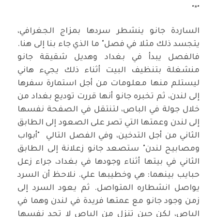
"*"
الساردة جانو ينشطر سردها بمزاج الجغرافي،
يتجسد ذلك مثلا في فصل" ما الذي جاء بنا إلى هنا.
فالفصل يبدأ في بغداد وهديل شقيقة جانو
منشغلة بتنظيف البيت أثناء ذلك يجيء هاني
ليستلم منها معلومات من أجل استمارة سفرها
إلى لندن، ثم تخبره جانو أنها قررت توديع بغداد من
خلال جولة في الباص، لتنتقل في الصفحة نفسها
إلى لندن وعمتها التي تصر على الصعود إلى الطابق
الثاني من أجل التدخين، وفي الفصل التالي "أبواب
ومصابيح لندن" ستصعد جانو زعلانة إلى الطابق
الثاني في بيتها أثناء وجودها في بغداد، جراء زعل
حبايب بينهما: هي وخطيبها علي. نلاحظ أن السرد
يواصل انشطاره المتواصل. ثم يعود السرد إلى
زمن وجود جانو مع عمتها فريدة في لندن وهما في
الباص، لكن حين تنزل من الباص لا تجد نفسها