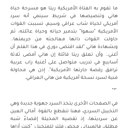
ما تقوم به الفتاة الأمريكية ريتا هو مسرحة حياة
هاني وتنصيصها في شريط سينمي أنه سرد
أمريكي لحياة شاب عراقي وسيم، تسببت القوات
الأمريكية "سهوا" بتدمير حياته وحياة عائلته، ثم
حاولت القوات ذاتها معالجته من جريمتها..
وبشهادة هاني "لقد اقتضى دوري في هذا الفلم أن
أغني.. وأن تعلق ريتا قائلة إن هاني أمضى ثلاثة
أسابيع في تدريب متواصل على أغنية راب عربية
ترافق رقصة جارتها الأمريكية". إذن هي محاولة
فنية لسرد نسخة أمريكية من هاني العراقي.
"*"
في الصفحات الأخرى يتخذ السرد جهوية جديدة وهي
التخييل السردي، فهنا تنقطع بالقوة أمالي العين
عن سرديتها، إذ تقصيه المخيلة إقصاءً شبه
مطلق، فالميداني محض فلتر للمتخيل: "كنت أراها