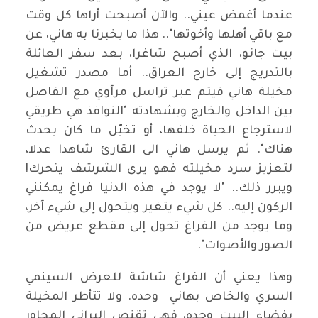
عندما أغمض عيني.. والآن أصبحت أراها كل وقت
مع باقي أهلها وأخوتها".. هذا ما يخبرنا به هاني، عن
بيت جانو، الذي أصبح شاغرا، بعد سفر العائلة
بالتدريج إلى خارج العراق.. أما مصدر تشغيل
مخيلة هاني فيتم عبر تراسل مرآوي مع الفاصل
بين الداخل والخارج وبشهادته "النوافذ هي طريقي
لاسترجاع الحياة خلفها، أو تخيّل ما كان يحدث
هناك". ثم يرسل هاني الى القارئ شاهدا عدلا،
لتعزيز سرد مخيلته فهو يرى الشرشف يتحرك!
ويبرر ذلك.. "لا يوجد في هذه الدنيا فراغ يمكنني
الركون إليه.. كل شيء يتغير ويتحول إلى شيء آخر،
وما يوجد من الفراغ تحول إلى مقطع عريض من
الصور والأصوات".
وهذا يعني أن الفراغ شاشة للعرض السينمي
السري والخاص بهاني وحده. ولا تتأطر المخيلة
بفضاء البيت وحده، فهي تقنص البراني المجاور