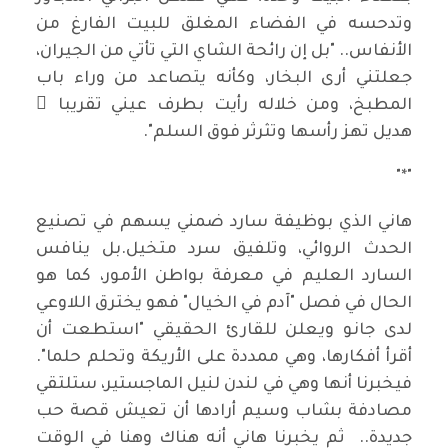
وتدحسه في الفضاء المغلق للبيت الفارغ من
الأنفاس.. "بل إن رائحة الشاي التي تأتي من الجيران،
جعلتني أرى البخار، وكأنه يتصاعد من وراء باب
المطبخ، ومن خلاله رأيت بطرف عيني تقريبا ً
هديل تهز رأسها وتثرثر فوق السلم".
"*"
هاني الذي بوظيفة سارد ضمني يسهم في تصنيع
الحدث الروائي، وتلفيق سرد متخيل.بل ينافس
السارد العليم في معرفة بواطن الأمور، كما هو
الحال في فصل "آدم في الخيال" فهو يخترق اللاوعي
لدى جانو ويعلن للقارئ الحقيقي "استطعت أن
أقرأ أفكارها، وهي ممددة على الأريكة وتحلم حلما".
فيخبرنا أنها وهي في لندن لنيل الماجستير، ستلتقي
مصادفة بشاب وسيم أرادها أن تعيش قصة حب
جديدة.. ثم يخبرنا هاني أنه هناك وهنا في الوقت