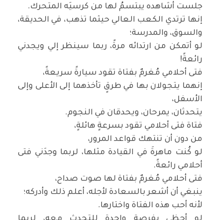
جلست أشاهده يبتسمُ لها من كرسيَه المتحرك
.
إنها ترتدي الكعب العالي حيثما تذهب، في الحديقة،
والسوق، والمدرسة؛
لو أتمكن من ارتدائه مرةً، ربما سينظر إلي ويجدني
رائعةً
!
فتى أحلامي مُغرمٌ بفتاة تقود سيارةً سريعةً،
إنهما يتجولان بها في طرقٍ تأخذهما إلى الأعلى وإلى
الأسفل،
يتحدثان، يمرحان، ويحدقان في النجوم
.
فتاة فتى أحلامي تقود بسرعةٍ هائلةٍ،
من دون أن تنتهك قواعد المرور،
لو كُنت ماهرةَ في القيادة مثلها، لربما وجدَني فتى
أحلامي رائعةً
.
فتى أحلامي مُغرمٌ بفتاة لها صوت صداح،
ينبغي أن أشعر بالسعادة لأجله، أعلم ذلك وأدركه؛
لأنه أحب هذه الفتاة واختارها
.
لو أحظى بفرصةٍ واحدةٍ للتحدث معه، لربما