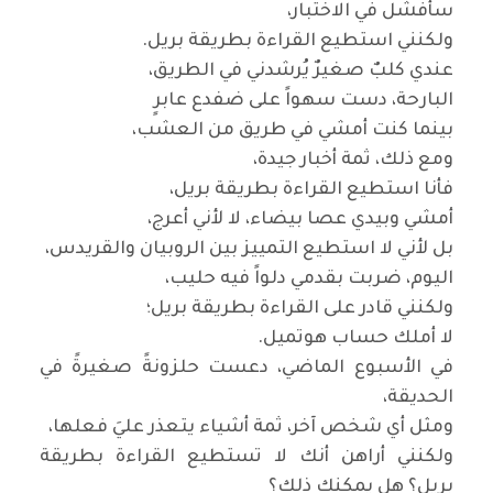
سأفشل في الاختبار،
ولكنني استطيع القراءة بطريقة بريل
.
عندي كلبٌ صغيرٌ يُرشدني في الطريق،
البارحة، دست سهواً على ضفدع عابرٍ
بينما كنت أمشي في طريق من العشب،
ومع ذلك، ثمة أخبار جيدة،
فأنا استطيع القراءة بطريقة بريل،
أمشي وبيدي عصا بيضاء، لا لأني أعرج،
بل لأني لا استطيع التمييز بين الروبيان والقريدس،
اليوم، ضربت بقدمي دلواً فيه حليب،
ولكنني قادر على القراءة بطريقة بريل؛
لا أملك حساب هوتميل
.
في الأسبوع الماضي، دعست حلزونةً صغيرةً في
الحديقة،
ومثل أي شخص آخر، ثمة أشياء يتعذر عليَ فعلها،
ولكنني أراهن أنك لا تستطيع القراءة بطريقة
بريل؟ هل يمكنك ذلك؟