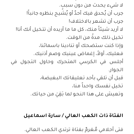
لا شيء يحدث من دون سببٍ
.
جرب أن يُحدق فيك أحدٌ أو يُشيح بنظره جانباً
!
جرب أن تشعر بالاختلاف
!
لا أريد شيئاً منك، كل ما ما أريده أن تتخيل أنك أنا
!
تخيل ذلك مدةً من الوقت
.
وإذا كنت ستضحك أو تنادينا باسمائنا،
فعليك، أولاً، إغماض عينيك وصم أذنيك
.
أجلس في الكرسي المتحرك وحاول التجول في
الجوار
.
قبل أن تلقي بأحد تعليقاتك البغيضة،
تخيل نفسك واحداً منا،
وتعيش على هذا النحو لما بَقِيَ من حياتك
.
الفتاة ذات الكعب العالي /
سارة اسماعيل
فتى أحلامي مُغرمٌ بفتاة ترتدي الكعب العالي
.