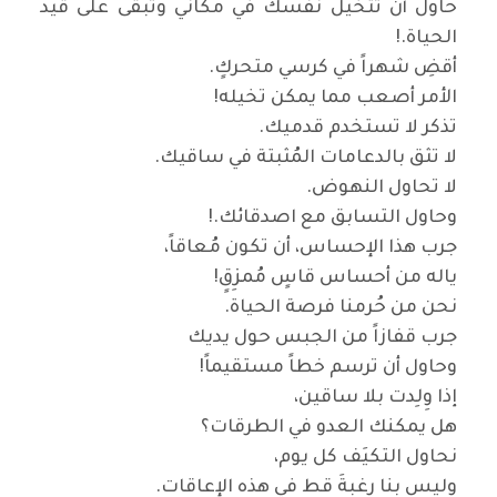
حاول أن تتخيل نفسك في مكاني وتبقى على قيد
الحياة
!.
أقضِ شهراً في كرسي متحركٍ
.
الأمر أصعب مما يمكن تخيله
!
تذكر لا تستخدم قدميك
.
لا تثق بالدعامات المُثبتة في ساقيك
.
لا تحاول النهوض
.
وحاول التسابق مع اصدقائك
!.
جرب هذا الإحساس، أن تكون مُعاقاً،
ياله من أحساس قاسٍ مُمزِقٍ
!
نحن من حُرمنا فرصة الحياة
.
جرب قفازاً من الجبس حول يديك
وحاول أن ترسم خطاً مستقيماً
!
إذا وِلِدت بلا ساقين،
هل يمكنك العدو في الطرقات؟
نحاول التكيَف كل يوم،
وليس بنا رغبةَ قط في هذه الإعاقات
.