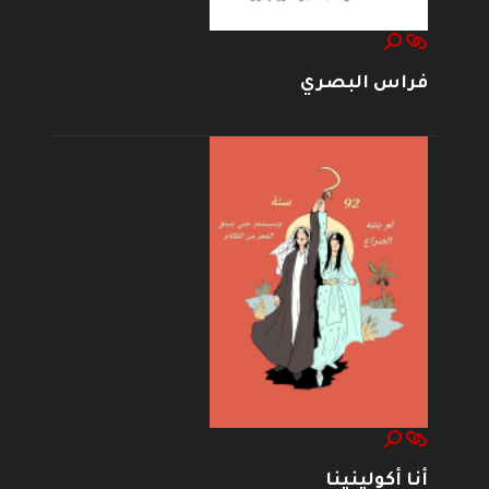
فراس البصري
أنا أكولينينا