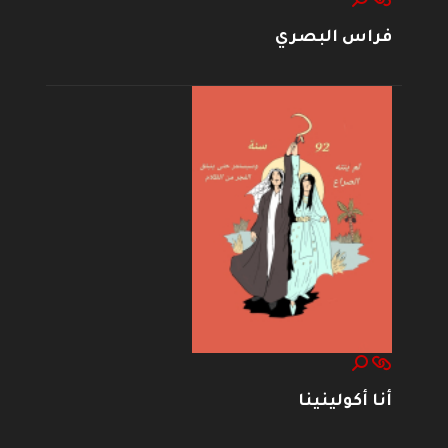
فراس البصري
أنا أكولينينا