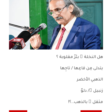
هل النخلة ٌ بئرٌ مقلوبة ؟
يتدلى مِن قاعِها / تاجِها
الذهبي الأخضر
زنبيل ٌ/ دلوٌ
مثقل ٌ بالذهب..؟!