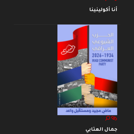
أنا أكولينينا
جمال العتابي