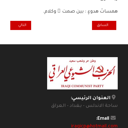
همساتَ هدوءٍ : بين صمت ٍ وكلام.
المقال السابق: عبد الاله لعيبي واقعية تتقبل الكثير من التفسيرات الفنية 
المقال التالي: أ
السابق
التالي
العنوان الرئيسي:
ساحة الاندلس - بغداد - العراق
Email:
iraqicp@hotmail.com