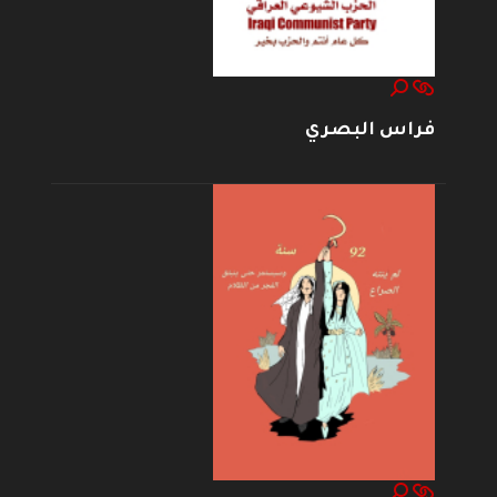
فراس البصري