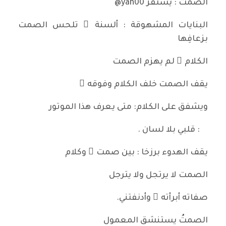
الصمتُ : يستفز yah00@
البنايات المشهوقة : ألسنة ٌ تلحس الصمت
بزعافِها
الكلام ُ لم يهزم الصمت
يقف الصمت خلف الكلام وفوقه ُ
ويشفق على الكلام: متى يعرف هذا الموتور
: قلبي بلا لسان .
يقف الهدوء برزخا : بين صمت ٍ وكلام
الصمت لا يرتجل ولا يترجل
صفاته أبرأته ُ وأدنفتني.
الصمتُ يستنشق المعمول