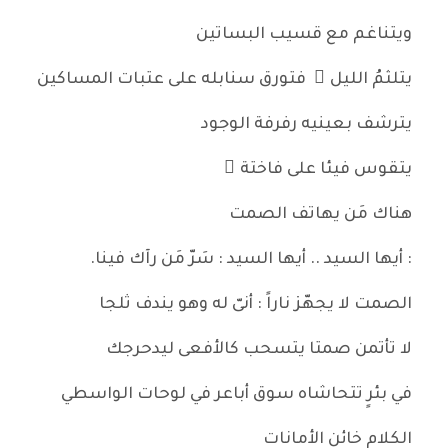
ويتناغم مع قسيب البساتين
يتلثمُ الليل َ فتورق سنابله على عتبات المساكين
يترشف بعينيه رفرفة الوجود
يتقوس فيئا على فاختة ٍ
هناك مَن يهاتف الصمت
: أيها السيد .. أيها السيد : سَرّ مَن رآك فينا.
الصمت لا يجهّز ناراً : أنىّ له وهو يندف ثلجا
لا تأتمن صمتا يتسحب كالأفعى ليدحرجك
في بئرٍ تتحاشاه سوق أباعر في لوحات الواسطي
الكلام خائن الأمانات