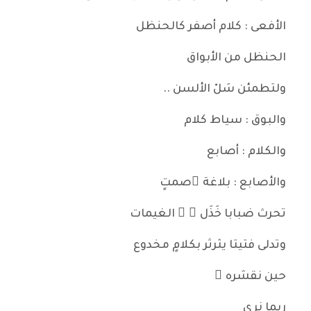
الأفعى : كلام أصفر كالحنظل
الحنظل من الأبواق
ولتطمئن سَلْ الألسن ..
والبوق : سياط كلام
والكلام : أصابع
والأصابع : بلاغة ُصمتٍ
تحرث ضبابا خَذَل َ َ الغيمات
وتدلى فتيتا يثرثر بكلامٍ مخدوع
حين نقشره ُ
ربما نرى