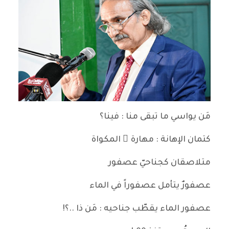
مَن يواسي ما تبقى منا : فينا؟
كتمان الإهانة : مهارة ُ المكواة
متلاصقان كجناحيّ عصفور
عصفورٌ يتأمل عصفوراً في الماء
عصفور الماء يقطّب جناحيه : مَن ذا ..؟!