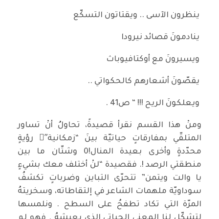
ينظرون الآسى .. ويقتاتون التسكّع
ينادمونَ قصائد نيرودا
ويسيرونَ مع أوكتافيوباث
يقصّونَ أشعارهم كالحكواتي ..
ويعلكونَ الريح !!! “ ص41 .
ومنْ هذا القسم نقرأ قصيدةً، تحاولُ أنْ تساور
المتلقّي بمفارقاتٍ حياتيّة بينَ “زمكانية”ِ رؤيةٍ
محدّدةٍ وأخرى بعيدة المنال!0 وشتّان ما بين
منطقتي الرصد !. فقصيدة “لنْ أختلف معك بشيءٍ
يا والت ويتمن” تتحرّى التباين وضرباتٍ تكشفُ
سوداويّة ملهمات الشاعر في إلتقاطاته، وسخريتهُ
المرّة التي تكاد تطفحُ على السطح . ونلمسها
لتشكّل لنا المعنى الحياتي الذي يعيشهُ . فهو لم