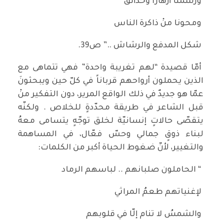
ورسمنا أزهاراً وحدائق
ومحونا منْ ذاكرة الناس
شكل المدفع والرشاش ..” ص39.
أمّا قصيدة “لهم تغريبة واحدة” فهي تتماهى مع
الذين يحملون أرواحهم قرباناً في كلّ حين ويبحثونَ
عمّا هو جديدٌ في ذلك الواقع المرير، دون التفكير منْ
قبل الشاعر في طريقة محدّدةٍ للخلاص . ولكنّه
يتقصّى حالاتٍ إنسانيّة لخلق توجّهٍ يتسامى معهُ
لبناء ذوقٍ جمالي وحسّ فعّال، في المساهمة
والتغيير، لأنّ ضغوط الحياة أكبر من الكلمات:
“ الحاملون صلبانهم .. لباسهم الرماد
لإغنياتهم طعمُ المراثي
والشمسُ لا تنام إلّا في قلوبهم