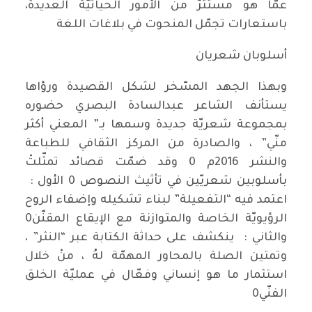
عمّا هو مستترٌ من الأمور الحياتيّة العديدة،
باستعارات تجمّل المنحوت في بلاغات اللغة
أسلوبان شعريان
وبهذا الجهد المسّخر لشكل القصيدة ورؤاها
يستأنف الشاعر عبدالسادة البصري حضوره
بمجموعة شعريّة جديدة وسمها بـ” المعني أكثر
منّي” ، والصادرة من المركز الثقافي للطباعة
والنشر 2016م 0 وقد ضمّت قصائد تمثّلتْ
بأسلوبين شعريّين في تأثيث النصوص 0 الأول :
اعتمد فيه “التفعيلة” لبناء تشكيله وإضفاء الروح
الرؤيويّة الخاصة والمتوازنة مع الإيقاع المقنّن0
والثاني : ينكشف على حداثة الكتابة عبر “النثر” ،
وتمتين الصلة بالمحاور المهمّة لهُ ، منْ خلال
استثمار ما هو إنساني وفعّال في عمليّة الخلق
الفنّي0