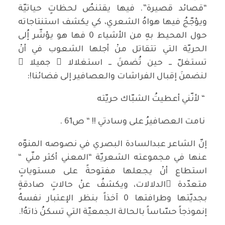
“قصائد قصيرة”. فيها يقتنصُ لحظاتٍ حياتيّة
ويؤجّجُ فيها هواهُ الشعري، كي يكشف استنتاجاته
حول المحيط بهِ من الأشياء 0 فها هو يؤشّر إُلى
الحريّة التي تتقاتل منْ أجلها الشعوب في أنْ
تستغلّ ــ حين تُضمنَ ــ استغلالا ً جميلا ً
لنضمنَ إقبال الفراشات والعصافير إلى فضائنا!:
“ لأنّني أعطيتُ الشبّاك حريّته
نامت العصافيرُ على وسادتي !! “ ص61 .
إنّ الشاعر عبدالسادة البصري في نصوصه المنوّه
عنها في مجموعته الشعريّة “المعني أكثر منّي “
استطاع أنْ يجعلها مفتوحةً على مستوياتٍ
متعدّدة ِالدلالات، ويكشفُ عنْ حالاتٍ صادقةٍ
بجديّتها وطرافتها 0 آخذاً بنظر الإعتبار نفسهُ
إنموذجاً حسّاساً بالحالة الجمعيّة التي تسكنُ ذاتهُ!.