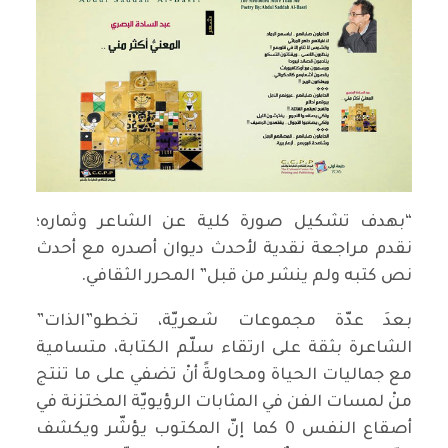
“بهدف تشكيل صورة كلية عن الشاعر وثماره؛
نقدم مراجعة نقدية لأحدث ديوان أصدره مع أحدث
نص كتبه ولم ينشر من قبل” المحرر الثقافي.
بعدَ عدّة مجموعات شعريّة، تخطو”الذات”
الشاعرة بثقة على ارتقاء سلّم الكتابة، متسامية
مع جماليات الحياة ومحاولةً أنْ تضفي على ما تنتج
منْ لمسات الفن في المثابات الرؤيويّة المختزنة في
أصقاع النفس 0 كما إنّ المكتوب يؤشّر ويكشف