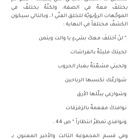
يختلفْ معهُ في الصفة، ولكنّهُ يختلفُ في
الموجّهات الرؤيويّة للخلق الفنّي ! ، وبالتالي سيكون
الكشفُ مختلفاً في النهاية :
“ لنْ أختلفَ معكَ بشيءٍ يا والت ويتمن
لحيتكَ مليئةٌ بالفراشات
ولحيتي مشعّثةٌ بغبار الحروب
شوارعُك تكنسها الرياحين
وشوارعي يبلّلها الأرق
نوافذكَ مفعمةٌ بالزقزقات
ونوافذي تمطرُ انتظاراً “ ص 44 .
وفي قسم المجموعة الثالث والأخير المعنون بـ