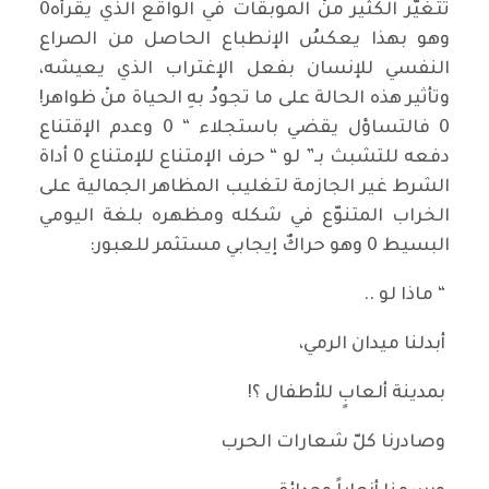
تتغيّر الكثير منْ الموبقات في الواقع الذي يقرأه0
وهو بهذا يعكسُ الإنطباع الحاصل من الصراع
النفسي للإنسان بفعل الإغتراب الذي يعيشه،
وتأثير هذه الحالة على ما تجودُ بهِ الحياة منْ ظواهر!
0 فالتساؤل يقضي باستجلاء “ 0 وعدم الإقتناع
دفعه للتشبث بـ” لو “ حرف الإمتناع للإمتناع 0 أداة
الشرط غير الجازمة لتغليب المظاهر الجمالية على
الخراب المتنوّع في شكله ومظهره بلغة اليومي
البسيط 0 وهو حراكٌ إيجابي مستثمر للعبور:
“ ماذا لو ..
أبدلنا ميدان الرمي،
بمدينة ألعابٍ للأطفال ؟!
وصادرنا كلّ شعارات الحرب