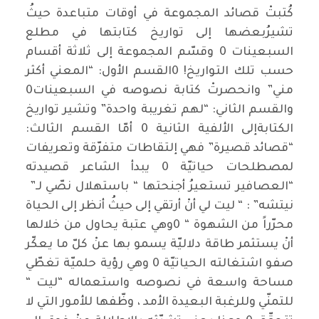
كُتبتْ قصائد المجموعة في أوقات متباعدة حيثُ
تشيرُبعضها إلى تواريخ كتابتها في مطلع
السبعينات 0 وقسّم المجموعة إلى ثلاثة أقسام
حسب تلك التواريخ! 0القسم الأول: “المعني أكثر
مني” وانحصرتْ كتابة نصوصه في السبعينات0
والقسم الثاني: “لهم تغريبة واحدة” وتشير تواريخ
الكتابةإلى الألفية الثانية 0 أمّا القسم الثالث:
“قصائد قصيرة” فهي إلتقاطات متفرّقة وتعريفات
لمصطلحات حياتيّة 0 يبدأ الشاعر قصيدته
“العصافير تستعيرُ أجنحتها “ باستهلال نصّي لـ”
نيتشه” : “ ليت لي أنْ أرتقي إلى حيثُ أنظر إلى الحياة
محرّراً من الشهوة “ 0وهي عتبة يحاول من خلالها
أنْ يستثمر طاقة دلاليّة يسمو بها عنْ كلّ ما يعكّر
صفو اشتغالته الحياتيّة 0 وهي رؤية حلميّة تغطّي
مساحة واسعة في نصوصه واستعماله “ليت “
للتمنّي وللرغبة البعيدة الأمد ، وظّفها للأمور التي لا