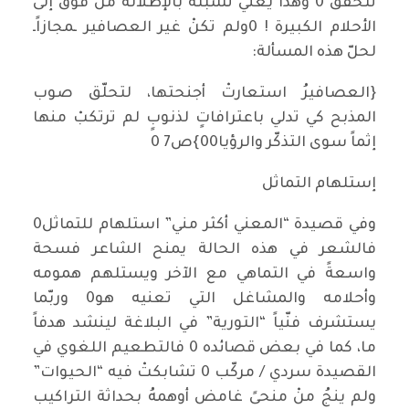
تتحقّق 0 وهذا يعني تشبّثه بالإطلالة منْ فوق إلى
الأحلام الكبيرة ! 0ولم تكنْ غير العصافير ـمجازاًـ
لحلّ هذه المسألة:
{العصافيرُ استعارتْ أجنحتها، لتحلّق صوب
المذبح كي تدلي باعترافاتٍ لذنوبٍ لم ترتكبْ منها
إثماً سوى التذكّر والرؤيا00}ص7 0
إستلهام التماثل
وفي قصيدة “المعني أكثر مني” استلهام للتماثل0
فالشعر في هذه الحالة يمنح الشاعر فسحة
واسعةً في التماهي مع الآخر ويستلهم همومه
وأحلامه والمشاغل التي تعنيه هو0 وربّما
يستشرف فنّياً “التورية” في البلاغة لينشد هدفاً
ما، كما في بعض قصائده 0 فالتطعيم اللغوي في
القصيدة سردي / مركّب 0 تشابكتْ فيه “الحيوات”
ولم ينجُ منْ منحىً غامض أوهمهُ بحداثة التراكيب