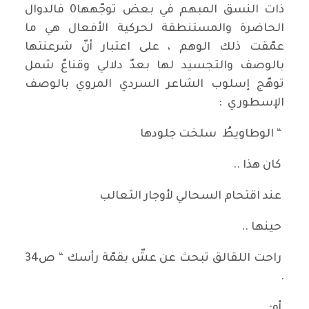
ذات النسق المبهم في بعض توجّهها0 فالدوال
الحاضرة والمستنطقة لحركية الأفعال هي ما
عمّقت ذلك الوهم ، على اعتبار أنّ شرعنتها
بالوصف والتجسيد لها بعدٌ دلالي وقناعٌ شمل
توهّج إسلوب الشاعر السردي المروي بالوصف
الإسطوري :
“ الوطاويطُ سلخت جلودها
كان هذا ..
عند اقتحام السحالي لأوجار الثعالب
حينها ..
راحت اللقالق تبحث عن عشّ بقمّة رأسك “ ص34
.
أو: