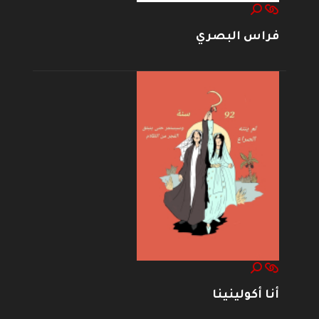
فراس البصري
أنا أكولينينا