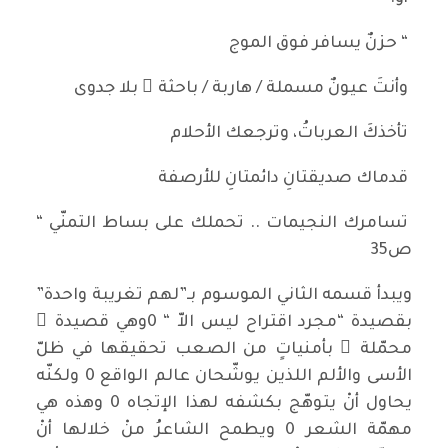
“ حزنٌ يسافر فوق الموج
وأنتَ عيونٌ مسملة / هاربة / باحثة ٌ بلا جدوى
تأخذكَ العرباتُ، وترجعك الأحلام
قدماك صديقتانِ دائمتانِ للأرصفة
تسامرك النجيمات .. تحملك على بساط التمنّي “
ص35
ويبدأ قسمه الثاني الموسوم بـ”لهم تغريبة واحدة”
بقصيدة “مجرد اقتراح ليس الاّ “ 0وهي قصيدة ٌ
محمّلة ٌ بأمنياتٍ من الصعب تحقيقها في ظلّ
الأسى والألم اللذين يوشّحان عالم الواقع 0 ولكنّه
يحاول أنْ يتوهّج بكشفه لهذا الإتجاه 0 وهذه هي
مهمّة الشعر 0 ويطمح الشاعرُ منْ خلالها أنْ