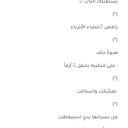
يستقبلك الباب ُ
(*)
راقص ٌعشاء الأثرياء
(*)
هدوءٌ جاف
: على منكبيه يحمل ُ أرقاً
(*)
تمسّكت واستاكت
(*)
مِن نسيانها يدي استيقظت