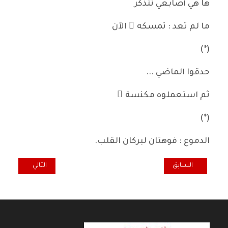
ها هي أصابعي تتذكر
ما لم تعد : تمسكه ُ الآن
(*)
حدقوا الماضي ...
ثم استعملوه مكنسة ً
(*)
الدموع : فوهتان لبركان القلب.
المقال السابق: بيروت الأغنية الخالدة
المقال التالي: عاد
السابق
التالي