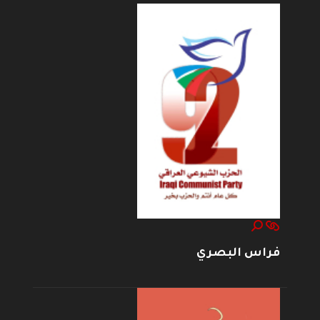
فراس البصري