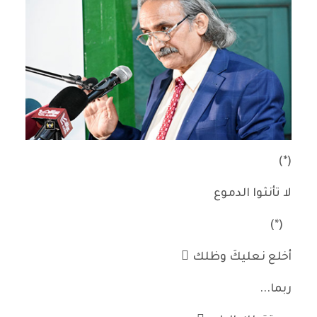
(*)
لا تأنثوا الدموع
(*)
أخلع نعليكَ وظلك َ
ربما...